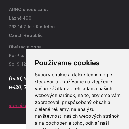
ARNO shoes s.r.o.
Lázně 490
763 14 Zlín - Kostelec
Czech Republic
Otváracia doba
Po-Pia: 9-17
Používame cookies
So: 9-12
Súbory cookie a ďalšie technológie
(+420) 577 915 036,
sledovania používame na zlepšenie
(+420) 773 667 390
vášho zážitku z prehliadania našich
webových stránok, na to, aby sme vám
zobrazovali prispôsobený obsah a
arnoobuv@gmail.com
cielené reklamy, na analýzu
návštevnosti našich webových stránok
a na pochopenie toho, odkiaľ naši