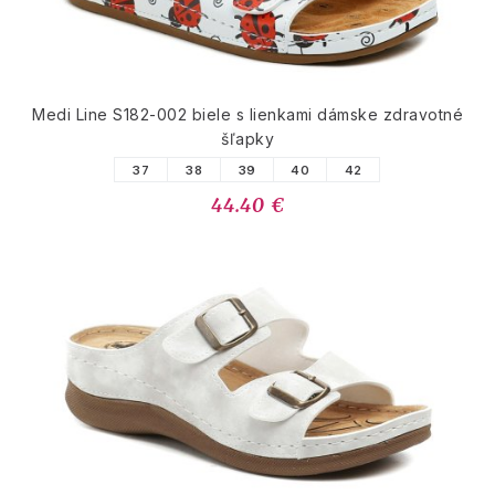
Medi Line S182-002 biele s lienkami dámske zdravotné
šľapky
37
38
39
40
42
44.40 €