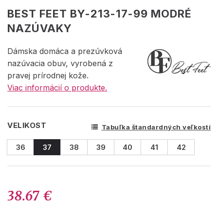
BEST FEET BY-213-17-99 MODRÉ
NAZÚVAKY
Dámska domáca a prezúvková
nazúvacia obuv, vyrobená z
pravej prírodnej kože.
Viac informácií o produkte.
VELIKOST
Tabuľka štandardných veľkostí
36
37
38
39
40
41
42
38.67 €