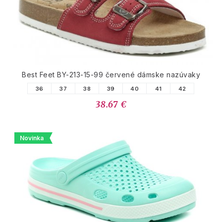
Best Feet BY-213-15-99 červené dámske nazúvaky
36
37
38
39
40
41
42
38.67 €
Novinka