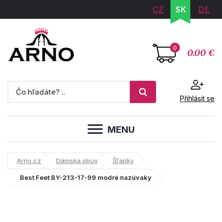
CZ
SK
DE
0
0.00 €
Přihlásit se
MENU
Arno.cz
Dámska obuv
Šľapky
Best Feet BY-213-17-99 modré nazúvaky