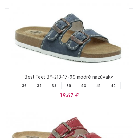
PODOBNÉ PRODUKTY
Best Feet BY-213-17-99 modré nazúvaky
36
37
38
39
40
41
42
38.67 €