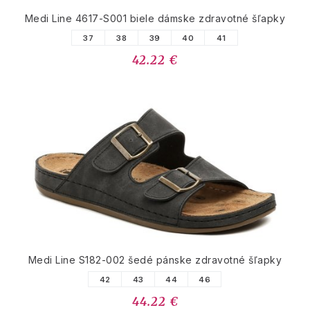
Medi Line 4617-S001 biele dámske zdravotné šľapky
37
38
39
40
41
42.22 €
Medi Line S182-002 šedé pánske zdravotné šľapky
42
43
44
46
44.22 €