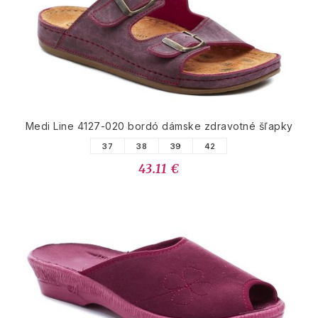
Medi Line 4127-020 bordó dámske zdravotné šľapky
37
38
39
42
43.11 €