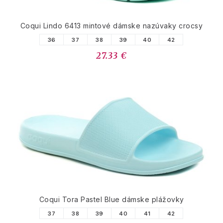
Coqui Lindo 6413 mintové dámske nazúvaky crocsy
36
37
38
39
40
42
27.33 €
Coqui Tora Pastel Blue dámske plážovky
37
38
39
40
41
42