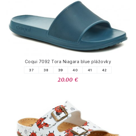
Coqui 7092 Tora Niagara blue plážovky
37
38
39
40
41
42
20.00 €