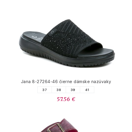
Jana 8-27264-46 čierne dámske nazúvaky
37
38
39
41
57.56 €