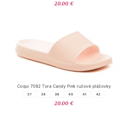
20.00 €
Coqui 7082 Tora Candy Pink ružové plážovky
37
38
39
40
41
42
20.00 €