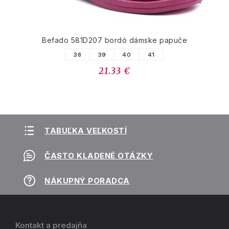
Befado 581D207 bordó dámske papuče
38
39
40
41
21.33 €
TABUĽKA VEĽKOSTÍ
ČASTO KLADENÉ OTÁZKY
NÁKUPNÝ PORADCA
Kontakt a predajňa