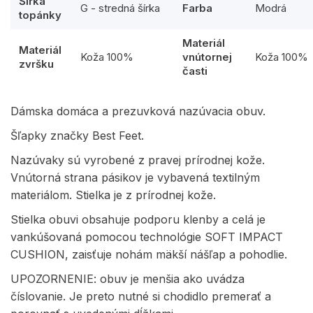
Šírka
G - stredná šírka
Farba
Modrá
topánky
Materiál
Materiál
Koža 100%
vnútornej
Koža 100%
zvršku
časti
Dámska domáca a prezuvková nazúvacia obuv.
Šľapky značky Best Feet.
Nazúvaky sú vyrobené z pravej prírodnej kože.
Vnútorná strana pásikov je vybavená textilným
materiálom. Stielka je z prírodnej kože.
Stielka obuvi obsahuje podporu klenby a celá je
vankúšovaná pomocou technológie SOFT IMPACT
CUSHION, zaisťuje nohám mäkší nášľap a pohodlie.
UPOZORNENIE: obuv je menšia ako uvádza
číslovanie. Je preto nutné si chodidlo premerať a