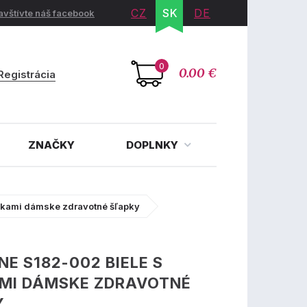
CZ
SK
DE
avštívte náš facebook
0
0.00 €
Registrácia
ZNAČKY
DOPLNKY
enkami dámske zdravotné šľapky
INE S182-002 BIELE S
AMI DÁMSKE ZDRAVOTNÉ
Y