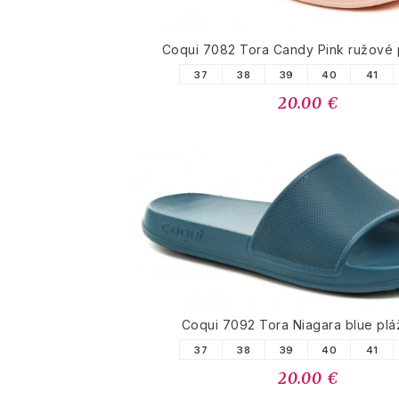
Coqui 7082 Tora Candy Pink ružové 
37
38
39
40
41
20.00 €
Coqui 7092 Tora Niagara blue pl
37
38
39
40
41
20.00 €