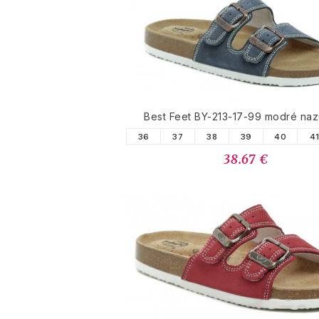
PODOBNÉ PRODUK
Best Feet BY-213-17-99 modré na
36
37
38
39
40
4
38.67 €