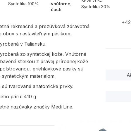
l
Koža 70%
Syntetika 100%
vnútornej
Syntetika 30%
časti
+42
etná rekreačná a prezúvková zdravotná
a obuv s nastaviteľným pásikom.
yrobená v Taliansku.
yrobená zo syntetickej kože. Vnútorná
ybavená stielkou z pravej prírodnej kože
polstrovanou, priehlavkové pásiky sú
A
 syntetickým materiálom.
e sú tvarované anatomické prvky.
ného páru: 410 g
etné nazúvaky značky Medi Line.