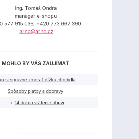
Ing. Tomáš Ondra
manager e-shopu
0 577 915 036, +420 773 667 390
arno@arno.cz
MOHLO BY VÁS ZAUJÍMAŤ
ko si správne zmerať dĺžku chodidla
Spôsoby platby a dopravy
14 dní na vrátenie obuvi