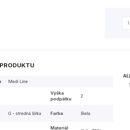
 PRODUKTU
AL
a
Medi Line
Výška
2
podpätku
G - stredná šírka
Farba
Biela
y
Materiál