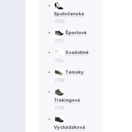
Spoločenská
(50)
Športové
(17)
Svadobné
(10)
Tenisky
(78)
Trekingová
(24)
Vychádzková