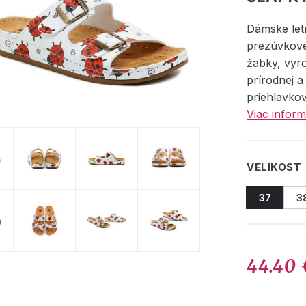
Dámske let
prezúvkove
žabky, vyr
prírodnej a
priehlavko
Viac inform
VELIKOST
37
3
44.40 