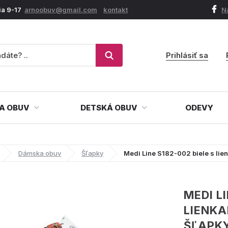
ia 9-17
arnoobuv@gmail.com
kontakt
N
Prihlásiť sa
A OBUV
DETSKÁ OBUV
ODEVY
Dámska obuv
Šľapky
Medi Line S182-002 biele s li
MEDI L
LIENK
ŠĽAPK