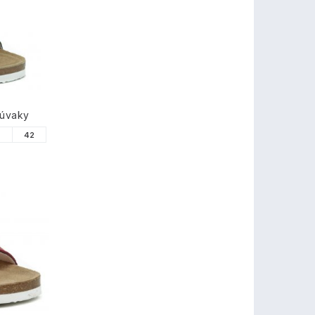
TY
zúvaky
1
42