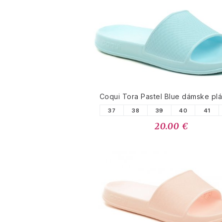
Coqui Tora Pastel Blue dámske pl
37
38
39
40
41
20.00 €