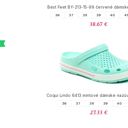
Best Feet BY-213-15-99 červené dámsk
36
37
38
39
40
4
38.67 €
a
Coqui Lindo 6413 mintové dámske nazú
36
37
38
39
40
27.33 €