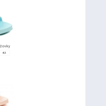
ážovky
42