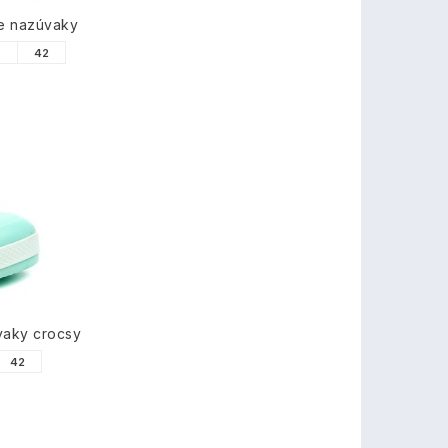
e nazúvaky
1
42
vaky crocsy
42