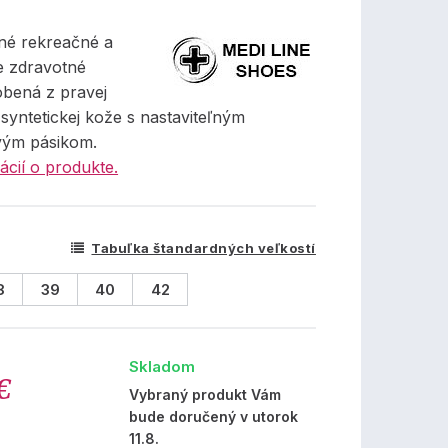
né rekreačné a
 zdravotné
obená z pravej
 syntetickej kože s nastaviteľným
vým pásikom.
ácií o produkte.
Tabuľka štandardných veľkostí
8
39
40
42
Skladom
€
Vybraný produkt Vám
bude doručený v utorok
11.8.