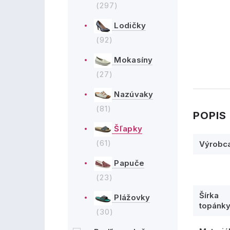
(297)
Lodičky
(92)
Mokasíny
(27)
Nazúvaky
(81)
POPIS
Šľapky
(61)
Výrobc
Papuče
(23)
Šírka
Plážovky
topánk
(30)