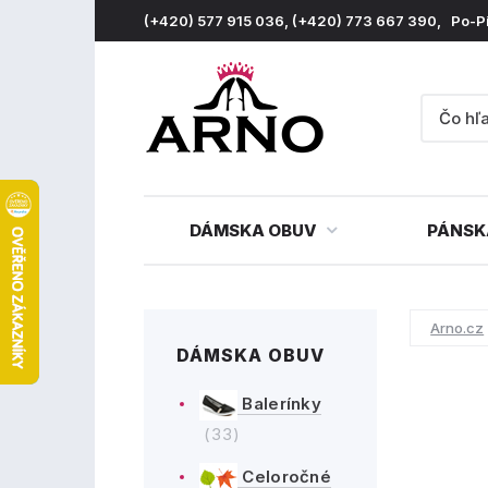
(+420) 577 915 036, (+420) 773 667 390, Po-P
DÁMSKA OBUV
PÁNSK
Arno.cz
DÁMSKA OBUV
Balerínky
(33)
Celoročné