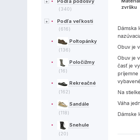
Materiá
Podľa podošvy
zvršku
(340)
Podľa veľkosti
Dámska l
(616)
nazúvaci
Poltopánky
Obuv je v
(136)
Obuv je v
Poločižmy
časť je v
(16)
príjemne 
vybavené
Rekreačné
(162)
Na stielk
Váha jed
Sandále
(118)
Dámske l
Snehule
(20)