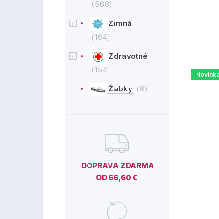
(568)
Zimná
(164)
Zdravotné
(154)
Novink
Žabky
(8)
DOPRAVA ZDARMA
OD 66,60 €