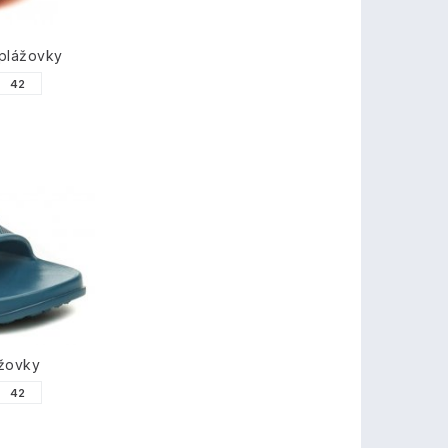
plážovky
42
ážovky
42