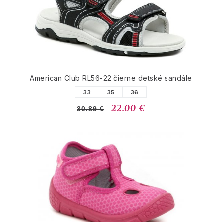
American Club RL56-22 čierne detské sandále
33
35
36
22.00 €
30.89 €