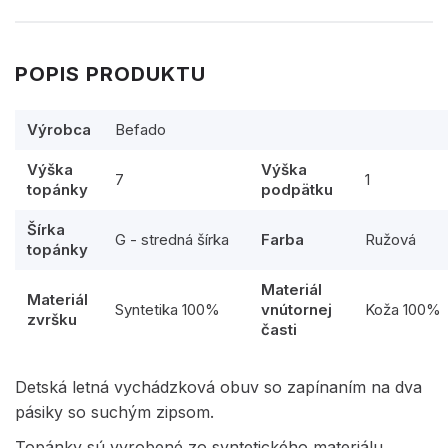
POPIS PRODUKTU
Výrobca
Befado
Výška
Výška
7
1
topánky
podpätku
Šírka
G - stredná šírka
Farba
Ružová
topánky
Materiál
Materiál
Syntetika 100%
vnútornej
Koža 100%
zvršku
časti
Detská letná vychádzková obuv so zapínaním na dva
pásiky so suchým zipsom.
Topánky sú vyrobené zo syntetického materiálu.