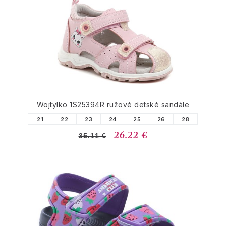
PODOBNÉ PRODUKTY
Wojtylko 1S25394R ružové detské sandále
21
22
23
24
25
26
28
26.22 €
35.11 €