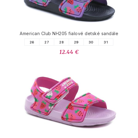
American Club NH205 fialové detské sandále
26
27
28
29
30
31
12.44 €