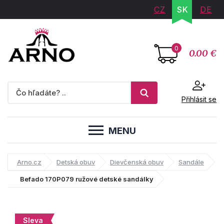
CZ
SK
DE
0
0.00 €
Přihlásit se
MENU
Arno.cz
Detská obuv
Dievčenská obuv
Sandále
Befado 170P079 ružové detské sandálky
Sleva