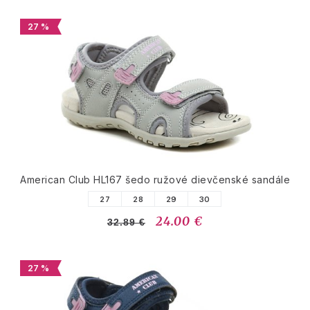
27 %
American Club HL167 šedo ružové dievčenské sandále
27
28
29
30
24.00 €
32.89 €
27 %