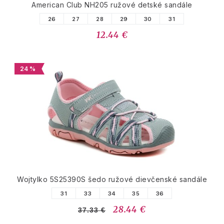
American Club NH205 ružové detské sandále
26
27
28
29
30
31
12.44 €
24 %
Wojtylko 5S25390S šedo ružové dievčenské sandále
31
33
34
35
36
28.44 €
37.33 €