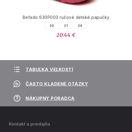
Befado 630P003 ružové detské papučky
20
21
24
20.44 €
TABUĽKA VEĽKOSTÍ
ČASTO KLADENÉ OTÁZKY
NÁKUPNÝ PORADCA
Kontakt a predajňa