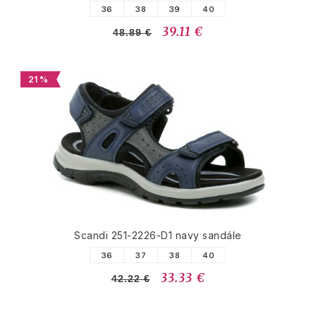
36
38
39
40
39.11 €
48.89 €
21 %
Scandi 251-2226-D1 navy sandále
36
37
38
40
33.33 €
42.22 €