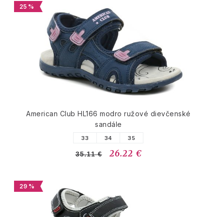
25 %
American Club HL166 modro ružové dievčenské
sandále
33
34
35
26.22 €
35.11 €
29 %