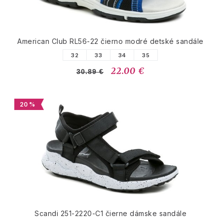
American Club RL56-22 čierno modré detské sandále
32
33
34
35
22.00 €
30.89 €
20 %
Scandi 251-2220-C1 čierne dámske sandále