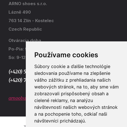
ARNO shoes s.r.o.
Lázně 490
763 14 Zlín - Kostelec
Czech Republic
Otváracia doba
Po-Pia: 9-17
Používame cookies
So: 9-12
Súbory cookie a ďalšie technológie
(+420) 577 915 036,
sledovania používame na zlepšenie
vášho zážitku z prehliadania našich
(+420) 773 667 390
webových stránok, na to, aby sme vám
zobrazovali prispôsobený obsah a
arnoobuv@gmail.com
cielené reklamy, na analýzu
návštevnosti našich webových stránok
a na pochopenie toho, odkiaľ naši
návštevníci prichádzajú.