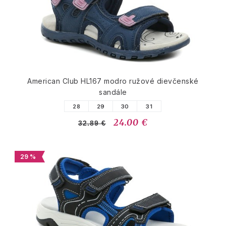
American Club HL167 modro ružové dievčenské
sandále
28
29
30
31
24.00 €
32.89 €
29 %