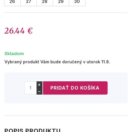
26
27
28
29
30
26.44 €
Skladom
Vybraný produkt Vám bude doručený v utorok 11.8.
+
−
POPIS PRODUKTU