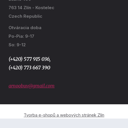
763 14 Zlín - Kostelec
Czech Republic
Otváracia doba
Po-Pia: 9-17
So: 9-12
(+420) 577 915 036,
(+420) 773 667 390
arnoobuv@gmail.com
Tvorba e-shopů a webových stránek Zlín