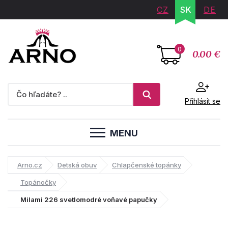
CZ
SK
DE
0
0.00 €
Přihlásit se
MENU
Arno.cz
Detská obuv
Chlapčenské topánky
Topánočky
Milami 226 svetlomodré voňavé papučky