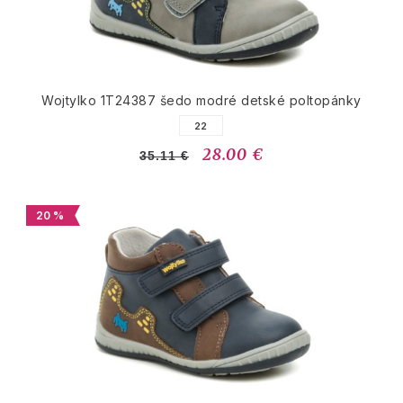
Wojtylko 1T24387 šedo modré detské poltopánky
22
28.00 €
35.11 €
20 %