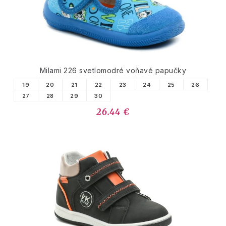
Milami 226 svetlomodré voňavé papučky
19
20
21
22
23
24
25
26
27
28
29
30
26.44 €