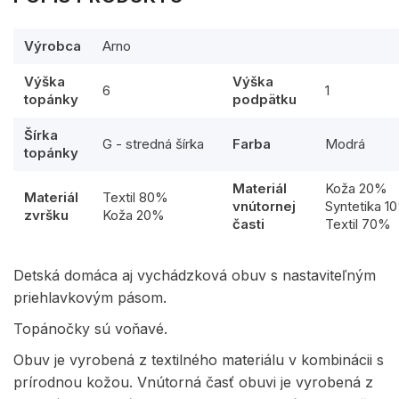
Výrobca
Arno
Výška
Výška
6
1
topánky
podpätku
Šírka
G - stredná šírka
Farba
Modrá
topánky
Materiál
Koža 20%
Materiál
Textil 80%
vnútornej
Syntetika 1
zvršku
Koža 20%
časti
Textil 70%
Detská domáca aj vychádzková obuv s nastaviteľným
priehlavkovým pásom.
Topánočky sú voňavé.
Obuv je vyrobená z textilného materiálu v kombinácii s
prírodnou kožou. Vnútorná časť obuvi je vyrobená z