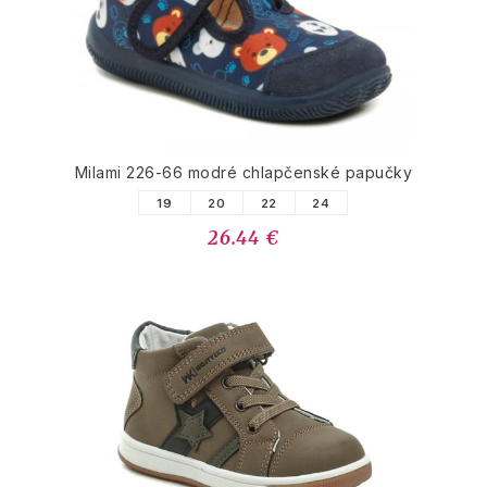
Milami 226-66 modré chlapčenské papučky
19
20
22
24
26.44 €