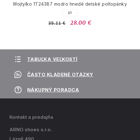
Wojtylko 1T24387 modro hnedé detské poltopánky
21
28.00 €
35.11 €
TABUĽKA VEĽKOSTÍ
ČASTO KLADENÉ OTÁZKY
NÁKUPNÝ PORADCA
Kontakt a predajňa
ARNO shoes s.r.o.
Lázně 490