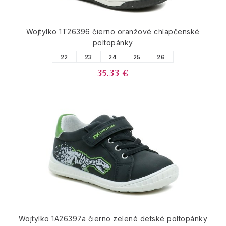
Wojtylko 1T26396 čierno oranžové chlapčenské
poltopánky
22
23
24
25
26
35.33 €
Wojtylko 1A26397a čierno zelené detské poltopánky