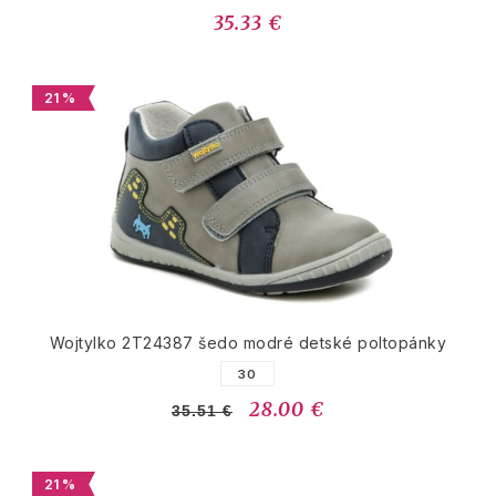
35.33 €
21 %
Wojtylko 2T24387 šedo modré detské poltopánky
30
28.00 €
35.51 €
21 %