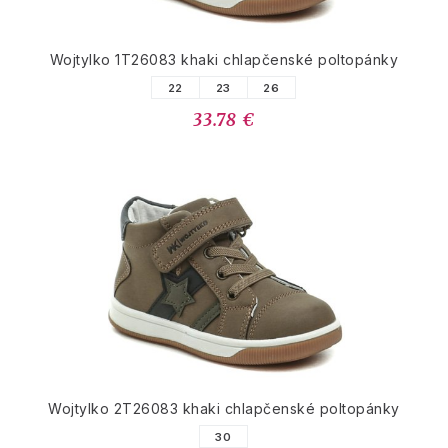
Wojtylko 1T26083 khaki chlapčenské poltopánky
22
23
26
33.78 €
Wojtylko 2T26083 khaki chlapčenské poltopánky
30