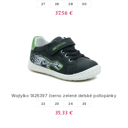
27
28
29
30
37.56 €
Wojtylko 1A26397 čierno zelené detské poltopánky
22
23
24
25
35.33 €