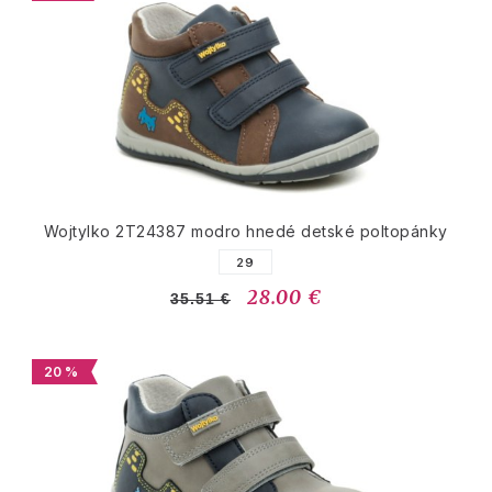
Wojtylko 2T24387 modro hnedé detské poltopánky
29
28.00 €
35.51 €
20 %