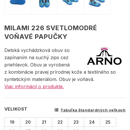
MILAMI 226 SVETLOMODRÉ
VOŇAVÉ PAPUČKY
Detská vychádzková obuv so
zapínaním na suchý zips cez
priehlavok. Obuv je vyrobená
z kombinácie pravej prírodnej kože a textilného so
syntetickým materiálom. Obuv je voňavá.
Viac informácií o produkte.
VELIKOST
Tabuľka štandardných veľkostí
19
20
21
22
23
24
25