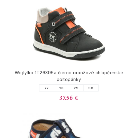
Wojtylko 1T26396a čierno oranžové chlapčenské
poltopánky
27
28
29
30
37.56 €