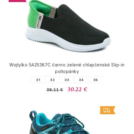
Wojtylko 5A25387C čierno zelené chlapčenské Slip-in
poltopánky
31
32
33
34
36
30.22 €
39.11 €