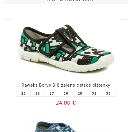
PODOBNÉ PRODUKTY
Raweks Borys B18 zelené detské plátenky
25
26
27
28
29
32
33
24.00 €