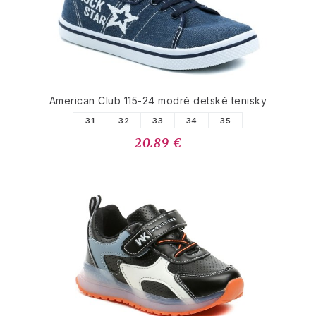
American Club 115-24 modré detské tenisky
31
32
33
34
35
20.89 €