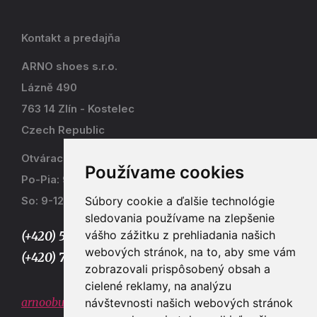
Kontakt a predajňa
ARNO shoes s.r.o.
Lázně 490
763 14 Zlín - Kostelec
Czech Republic
Otváracia doba
Používame cookies
Po-Pia: 9-17
Súbory cookie a ďalšie technológie
So: 9-12
sledovania používame na zlepšenie
vášho zážitku z prehliadania našich
(+420) 577 915 036,
webových stránok, na to, aby sme vám
(+420) 773 667 390
zobrazovali prispôsobený obsah a
cielené reklamy, na analýzu
arnoobuv@gmail.com
návštevnosti našich webových stránok