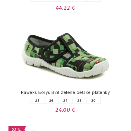
44.22 €
Raweks Borys B28 zelené detské plátenky
25
26
27
28
30
24.00 €
23 %