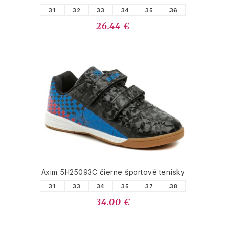
31
32
33
34
35
36
26.44 €
Axim 5H25093C čierne športové tenisky
31
33
34
35
37
38
34.00 €