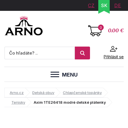
CZ
SK
DE
0
0.00 €
Přihlásit se
MENU
Arno.cz
Detská obuv
Chlapčenské topánky
Tenisky
Axim 1TE26418 modré detské plátenky