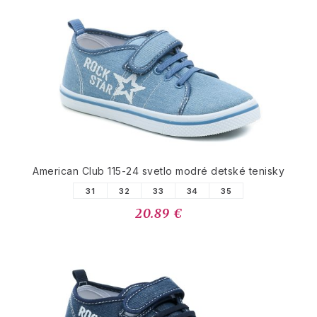
American Club 115-24 svetlo modré detské tenisky
31
32
33
34
35
20.89 €