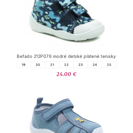
Befado 212P076 modré detské plátené tenisky
19
20
21
22
23
24
25
24.00 €