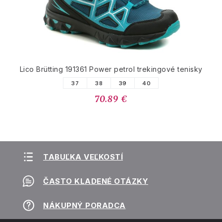
Lico Brütting 191361 Power petrol trekingové tenisky
37
38
39
40
70.89 €
TABUĽKA VEĽKOSTÍ
ČASTO KLADENÉ OTÁZKY
NÁKUPNÝ PORADCA