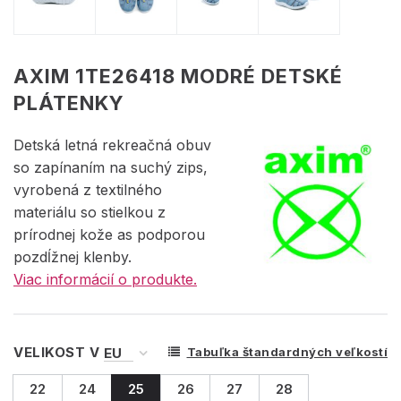
AXIM 1TE26418 MODRÉ DETSKÉ
PLÁTENKY
Detská letná rekreačná obuv
so zapínaním na suchý zips,
vyrobená z textilného
materiálu so stielkou z
prírodnej kože as podporou
pozdĺžnej klenby.
Viac informácií o produkte.
VELIKOST V
Tabuľka štandardných veľkostí
22
24
25
26
27
28