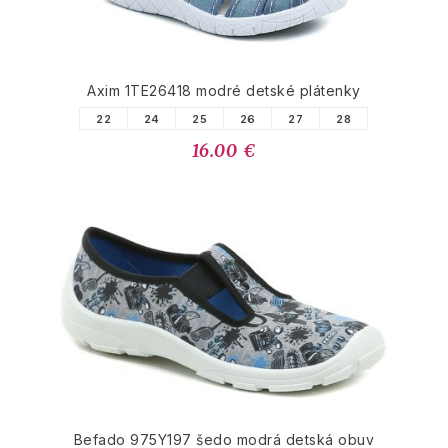
Axim 1TE26418 modré detské plátenky
22
24
25
26
27
28
16.00 €
Befado 975Y197 šedo modrá detská obuv