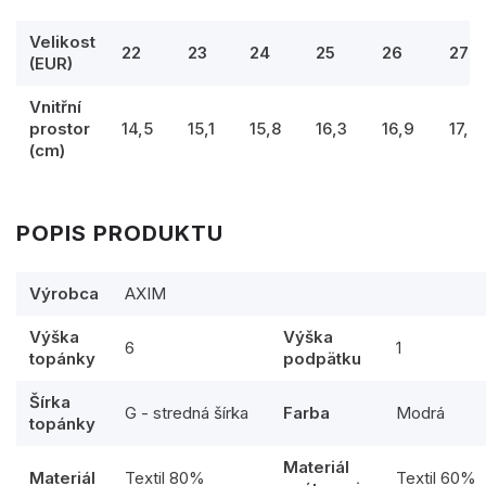
Velikost
22
23
24
25
26
27
(EUR)
Vnitřní
prostor
14,5
15,1
15,8
16,3
16,9
17,5
(cm)
POPIS PRODUKTU
Výrobca
AXIM
Výška
Výška
6
1
topánky
podpätku
Šírka
G - stredná šírka
Farba
Modrá
topánky
Materiál
Materiál
Textil 80%
Textil 60%