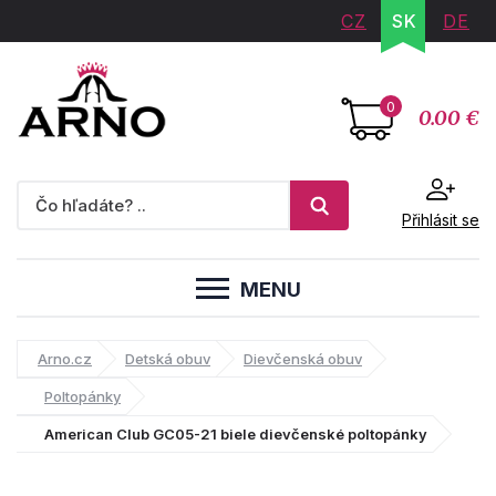
CZ
SK
DE
0
0.00 €
Přihlásit se
MENU
Arno.cz
Detská obuv
Dievčenská obuv
Poltopánky
American Club GC05-21 biele dievčenské poltopánky