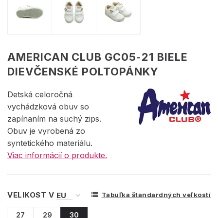
AMERICAN CLUB GC05-21 BIELE
DIEVČENSKÉ POLTOPÁNKY
Detská celoročná
vychádzková obuv so
zapínaním na suchý zips.
Obuv je vyrobená zo
syntetického materiálu.
Viac informácií o produkte.
VELIKOST V
Tabuľka štandardných veľkostí
27
29
30