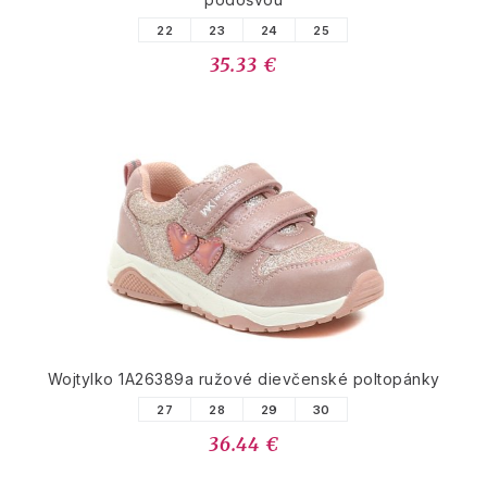
22
23
24
25
35.33 €
Wojtylko 1A26389a ružové dievčenské poltopánky
27
28
29
30
36.44 €