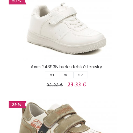
28 %
Axim 24393B biele detské tenisky
31
36
37
23.33 €
32.22 €
29 %