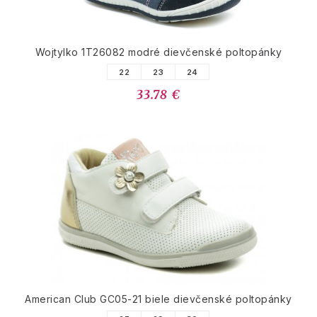
Wojtylko 1T26082 modré dievčenské poltopánky
22
23
24
33.78 €
American Club GC05-21 biele dievčenské poltopánky