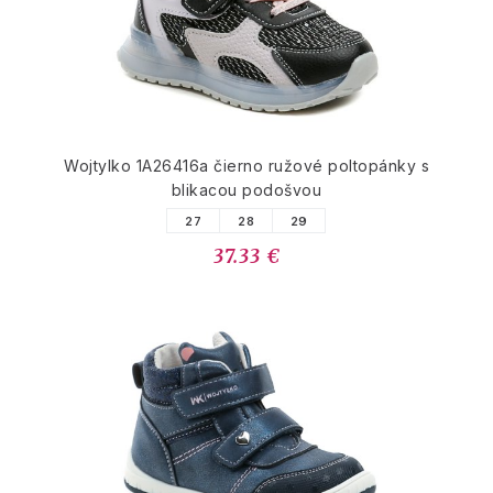
Wojtylko 1A26416a čierno ružové poltopánky s
blikacou podošvou
27
28
29
37.33 €