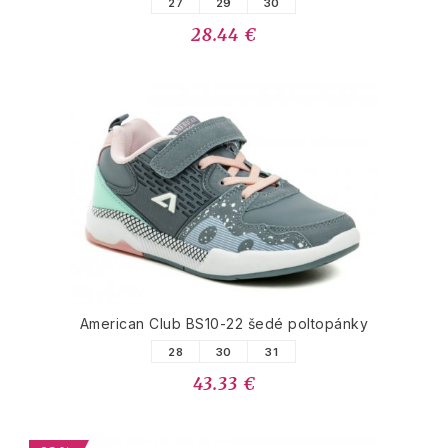
27
29
30
28.44 €
American Club BS10-22 šedé poltopánky
28
30
31
43.33 €