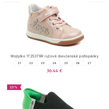
PODOBNÉ PRODUKTY
Wojtylko 1T25379R ružové dievčenské poltopánky
21
22
23
24
25
26
27
36.44 €
23 %