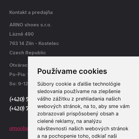
Kontakt a predajňa
ARNO shoes s.r.o.
Lázně 490
763 14 Zlín - Kostelec
Czech Republic
Otváracia doba
Používame cookies
Po-Pia: 9-17
Súbory cookie a ďalšie technológie
So: 9-12
sledovania používame na zlepšenie
vášho zážitku z prehliadania našich
(+420) 577 915 036,
webových stránok, na to, aby sme vám
(+420) 773 667 390
zobrazovali prispôsobený obsah a
cielené reklamy, na analýzu
arnoobuv@gmail.com
návštevnosti našich webových stránok
a na pochopenie toho, odkiaľ naši