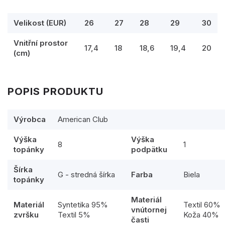
Velikost (EUR)
26
27
28
29
30
Vnitřní prostor
17,4
18
18,6
19,4
20
(cm)
POPIS PRODUKTU
Výrobca
American Club
Výška
Výška
8
1
topánky
podpätku
Šírka
G - stredná šírka
Farba
Biela
topánky
Materiál
Materiál
Syntetika 95%
Textil 60%
vnútornej
zvršku
Textil 5%
Koža 40%
časti