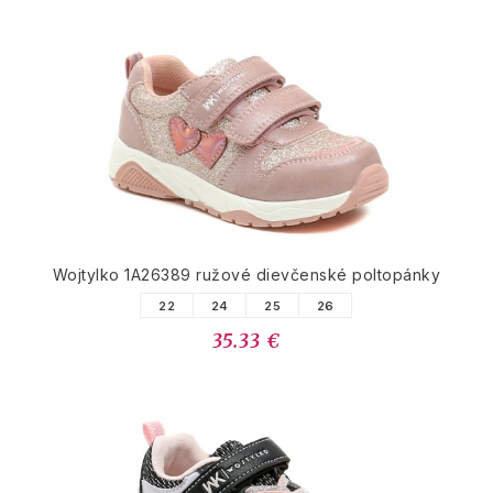
Wojtylko 1A26389 ružové dievčenské poltopánky
22
24
25
26
35.33 €