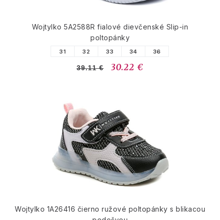
Wojtylko 5A2588R fialové dievčenské Slip-in
poltopánky
31
32
33
34
36
30.22 €
39.11 €
Wojtylko 1A26416 čierno ružové poltopánky s blikacou
podošvou