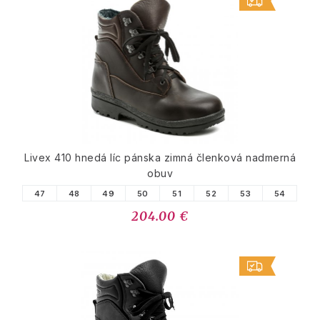
Livex 410 hnedá líc pánska zimná členková nadmerná
obuv
47
48
49
50
51
52
53
54
204.00 €