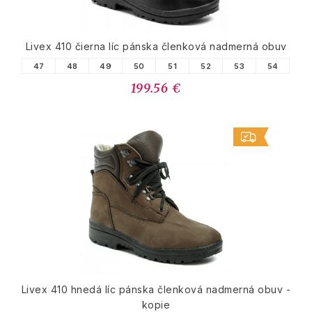
Livex 410 čierna líc pánska členková nadmerná obuv
47
48
49
50
51
52
53
54
199.56 €
Livex 410 hnedá líc pánska členková nadmerná obuv -
kopie