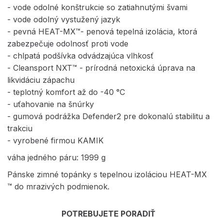
- vode odolné konštrukcie so zatiahnutými švami
- vode odolný vystužený jazyk
- pevná HEAT-MX™- penová tepelná izolácia, ktorá
zabezpečuje odolnosť proti vode
- chlpatá podšívka odvádzajúca vlhkosť
- Cleansport NXT™ - prírodná netoxická úprava na
likvidáciu zápachu
- teplotný komfort až do -40 °C
- uťahovanie na šnúrky
- gumová podrážka Defender2 pre dokonalú stabilitu a
trakciu
- vyrobené firmou KAMIK
váha jedného páru: 1999 g
Pánske zimné topánky s tepelnou izoláciou HEAT-MX
™ do mrazivých podmienok.
POTREBUJETE PORADIŤ