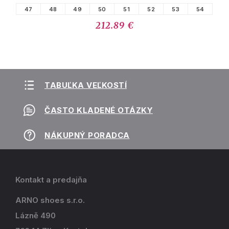
47
48
49
50
51
52
53
54
212.89 €
TABUĽKA VEĽKOSTÍ
ČASTO KLADENÉ OTÁZKY
NÁKUPNÝ PORADCA
Kontakt a predajňa
ARNO shoes s.r.o.
Lázně 490