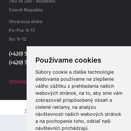
763 14 Zlín - Kostelec
Czech Republic
Otváracia doba
Po-Pia: 9-17
So: 9-12
(+420) 577 915 036,
Používame cookies
(+420) 773 667 390
Súbory cookie a ďalšie technológie
sledovania používame na zlepšenie
arnoobuv@gmail.com
vášho zážitku z prehliadania našich
webových stránok, na to, aby sme vám
zobrazovali prispôsobený obsah a
cielené reklamy, na analýzu
Tvorba e-shopů a webových stránek Zlín
návštevnosti našich webových stránok
a na pochopenie toho, odkiaľ naši
návštevníci prichádzajú.