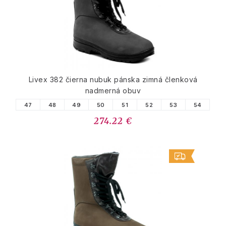
Livex 382 čierna nubuk pánska zimná členková
nadmerná obuv
47
48
49
50
51
52
53
54
274.22 €