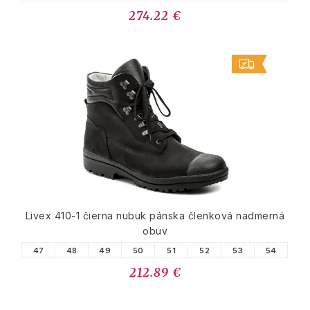
274.22 €
Livex 410-1 čierna nubuk pánska členková nadmerná
obuv
47
48
49
50
51
52
53
54
212.89 €