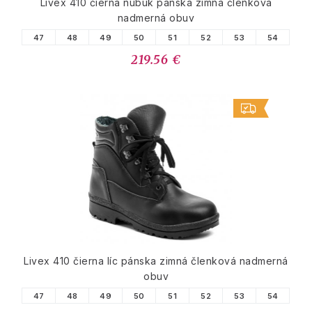
Livex 410 čierna nubuk pánska zimná členková
nadmerná obuv
47
48
49
50
51
52
53
54
219.56 €
Livex 410 čierna líc pánska zimná členková nadmerná
obuv
47
48
49
50
51
52
53
54