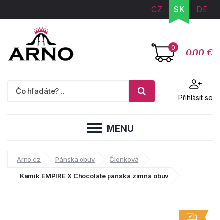
CZ
SK
DE
0
0.00 €
Přihlásit se
MENU
Arno.cz
Pánska obuv
Členková
Kamik EMPIRE X Chocolate pánska zimná obuv