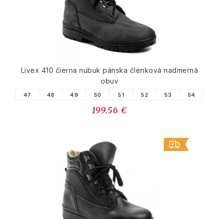
Livex 410 čierna nubuk pánska členková nadmerná
obuv
47
48
49
50
51
52
53
54
199.56 €