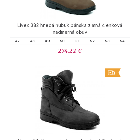
Livex 382 hnedá nubuk pánska zimná členková
nadmerná obuv
47
48
49
50
51
52
53
54
274.22 €