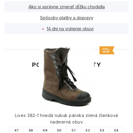
Ako si správne zmerať dĺžku chodidla
Spôsoby platby a dopravy
14 dní na vrátenie obuvi
PODOBNÉ PRODUKTY
Livex 382-1 hnedá nubuk pánska zimná členková
nadmerná obuv
47
48
49
50
51
52
53
54