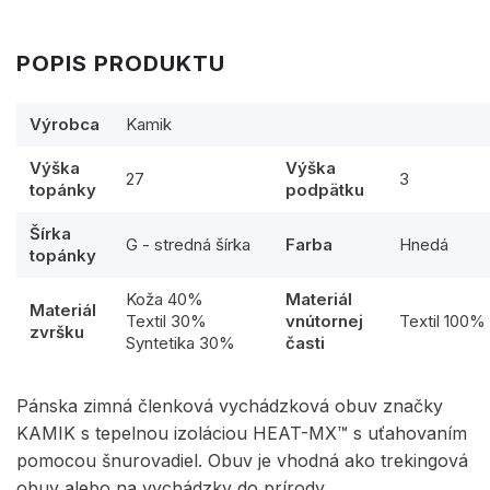
POPIS PRODUKTU
Výrobca
Kamik
Výška
Výška
27
3
topánky
podpätku
Šírka
G - stredná šírka
Farba
Hnedá
topánky
Koža 40%
Materiál
Materiál
Textil 30%
vnútornej
Textil 100%
zvršku
Syntetika 30%
časti
Pánska zimná členková vychádzková obuv značky
KAMIK s tepelnou izoláciou HEAT-MX™ s uťahovaním
pomocou šnurovadiel. Obuv je vhodná ako trekingová
obuv alebo na vychádzky do prírody.