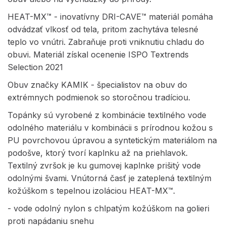
HEAT-MX™ - inovatívny DRI-CAVE™ materiál pomáha
odvádzať vlkosť od tela, pritom zachytáva telesné
teplo vo vnútri. Zabraňuje proti vniknutiu chladu do
obuvi. Materiál získal ocenenie ISPO Textrends
Selection 2021
Obuv značky KAMIK - špecialistov na obuv do
extrémnych podmienok so storočnou tradíciou.
Topánky sú vyrobené z kombinácie textilného vode
odolného materiálu v kombinácii s prírodnou kožou s
PU povrchovou úpravou a syntetickým materiálom na
podošve, ktorý tvorí kaplnku až na priehlavok.
Textilný zvršok je ku gumovej kaplnke prišitý vode
odolnými švami. Vnútorná časť je zateplená textilným
kožúškom s tepelnou izoláciou HEAT-MX™.
- vode odolný nylon s chlpatým kožúškom na golieri
proti napádaniu snehu