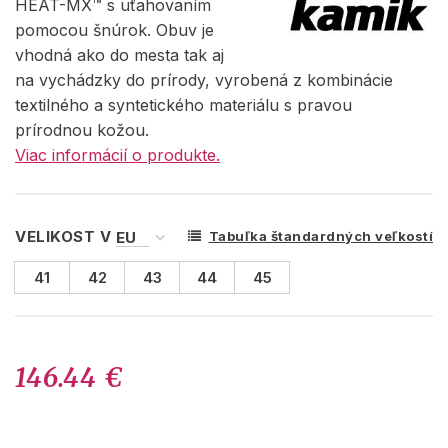
HEAT-MX™ s uťahovaním
pomocou šnúrok. Obuv je
vhodná ako do mesta tak aj
na vychádzky do prírody, vyrobená z kombinácie
textilného a syntetického materiálu s pravou
prírodnou kožou.
Viac informácií o produkte.
VELIKOST V
Tabuľka štandardných veľkostí
41
42
43
44
45
146.44 €