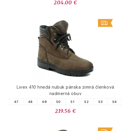
204.00 €
Livex 410 hnedá nubuk pánska zimná členková
nadmerná obuv
47
48
49
50
51
52
53
54
219.56 €