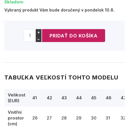
Skladom
Vybraný produkt Vám bude doručený v pondelok 10.8.
+
−
TABUĽKA VEĽKOSTÍ TOHTO MODELU
Velikost
41
42
43
44
45
46
47
(EUR)
Vnitřní
prostor
26
27
28
29
30
31
32,
(cm)