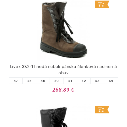
Livex 382-1 hnedá nubuk pánska členková nadmerná
obuv
47
48
49
50
51
52
53
54
268.89 €