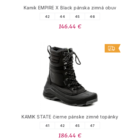
Kamik EMPIRE X Black pánska zimná obuv
42
44
45
46
146.44 €
KAMIK STATE čierne pánske zimné topánky
41
42
45
47
186.44 €