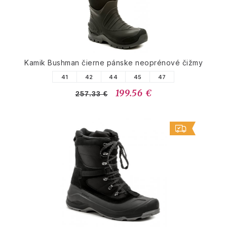
Kamik Bushman čierne pánske neoprénové čižmy
41
42
44
45
47
199.56 €
257.33 €