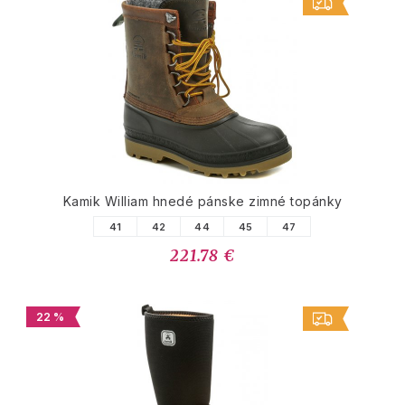
Kamik William hnedé pánske zimné topánky
41
42
44
45
47
221.78 €
22 %