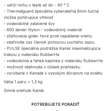
- udrží nohu v teple až do - 40 ° C
- Thermalguard špeciálna vyberateľná 8mm tučná
vložka pohlcujúce vlhkosť
- vodeodolné zatavené švy
- 600 denier Nylon - vodeodolný materiál
- sťahovacie golier hore proti napádanie snehu
- stiahnutie cez členok pomocou suchého zipsu
- PULSE špeciálna podrážka Kamik maximalizujúca
trakciu z materiálu RubberHe
- vodeodolná a ľahká kaplnka z materiálu RubberHe
- možnosť stiahnutia v oblasti priehlavku
- vyrobené v Kanade s vysokým dôrazom na kvalitu
Váha 1 páru = 1,3 kg
Zimné snehule Kamik.
POTREBUJETE PORADIŤ