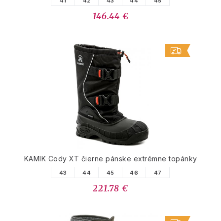
41
42
43
44
45
146.44 €
KAMIK Cody XT čierne pánske extrémne topánky
43
44
45
46
47
221.78 €