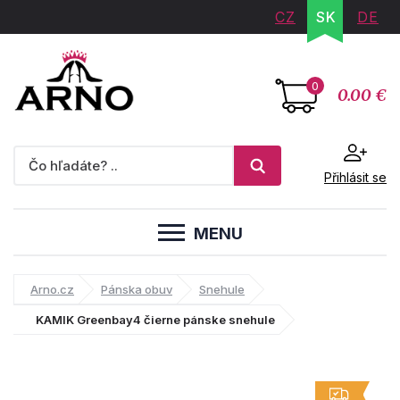
CZ
SK
DE
0
0.00 €
Přihlásit se
MENU
Arno.cz
Pánska obuv
Snehule
KAMIK Greenbay4 čierne pánske snehule