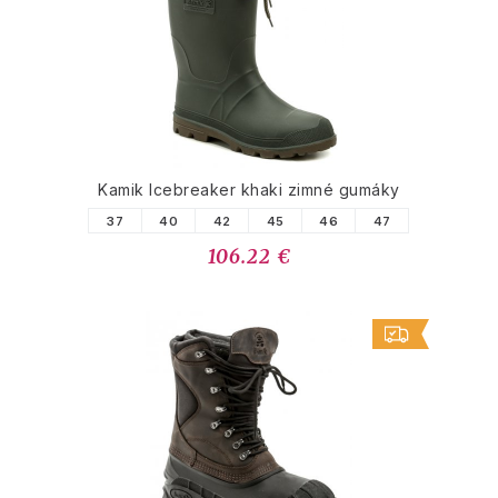
Kamik Icebreaker khaki zimné gumáky
37
40
42
45
46
47
106.22 €