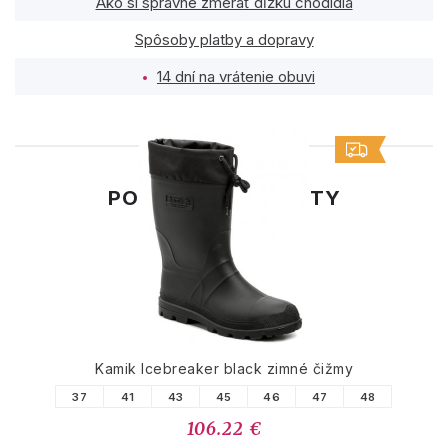
Ako si správne zmerať dĺžku chodidla
Spôsoby platby a dopravy
14 dní na vrátenie obuvi
PODOBNÉ PRODUKTY
Kamik Icebreaker black zimné čižmy
37
41
43
45
46
47
48
106.22 €