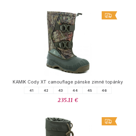
KAMIK Cody XT camouflage pánske zimné topánky
41
42
43
44
45
46
235.11 €