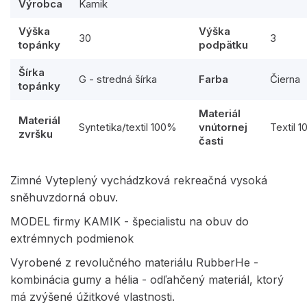
Výrobca
Kamik
Výška
Výška
30
3
topánky
podpätku
Šírka
G - stredná šírka
Farba
Čierna
topánky
Materiál
Materiál
Syntetika/textil 100%
vnútornej
Textil 
zvršku
časti
Zimné Vyteplený vychádzková rekreačná vysoká
sněhuvzdorná obuv.
MODEL firmy KAMIK - špecialistu na obuv do
extrémnych podmienok
Vyrobené z revolučného materiálu RubberHe -
kombinácia gumy a hélia - odľahčený materiál, ktorý
má zvýšené úžitkové vlastnosti.