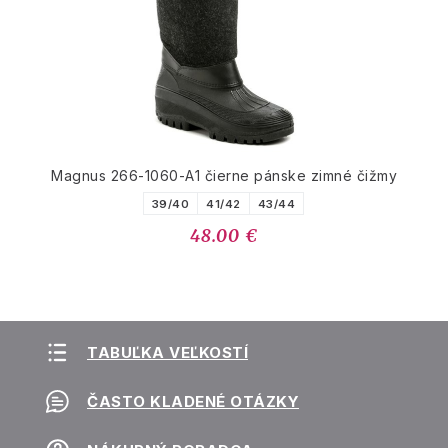
Magnus 266-1060-A1 čierne pánske zimné čižmy
39/40
41/42
43/44
48.00 €
TABUĽKA VEĽKOSTÍ
ČASTO KLADENÉ OTÁZKY