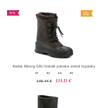
9 %
Kamik Alborg GAU hnedé pánske zimné topánky
41
42
44
45
133.11 €
146.44 €