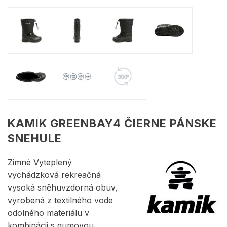
KAMIK GREENBAY4 ČIERNE PÁNSKE
SNEHULE
Zimné Vyteplený
vychádzková rekreačná
vysoká sněhuvzdorná obuv,
vyrobená z textilného vode
odolného materiálu v
kombinácii s gumovou