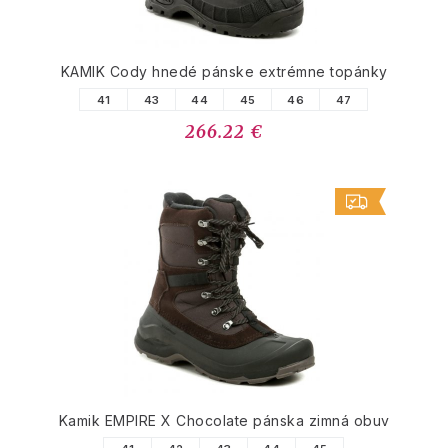
KAMIK Cody hnedé pánske extrémne topánky
41
43
44
45
46
47
266.22 €
Kamik EMPIRE X Chocolate pánska zimná obuv