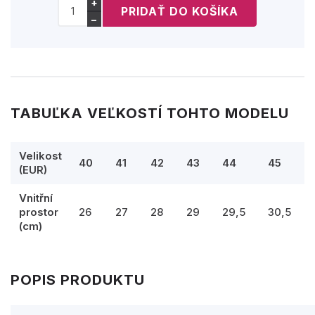
+
−
TABUĽKA VEĽKOSTÍ TOHTO MODELU
Velikost
40
41
42
43
44
45
(EUR)
Vnitřní
prostor
26
27
28
29
29,5
30,5
(cm)
POPIS PRODUKTU