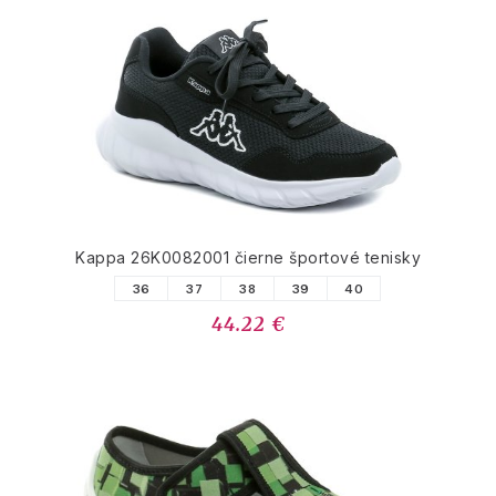
Kappa 26K0082001 čierne športové tenisky
36
37
38
39
40
44.22 €