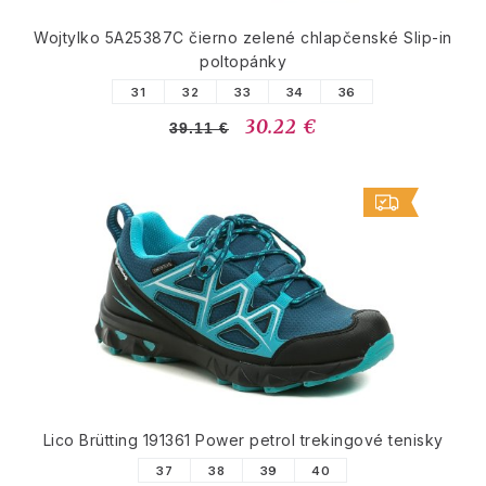
Wojtylko 5A25387C čierno zelené chlapčenské Slip-in
poltopánky
31
32
33
34
36
30.22 €
39.11 €
Lico Brütting 191361 Power petrol trekingové tenisky
37
38
39
40