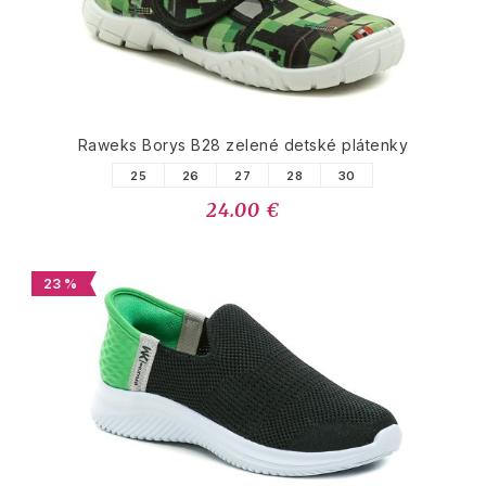
Raweks Borys B28 zelené detské plátenky
25
26
27
28
30
24.00 €
23 %