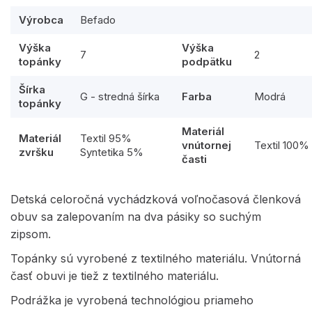
Výrobca
Befado
Výška
Výška
7
2
topánky
podpätku
Šírka
G - stredná šírka
Farba
Modrá
topánky
Materiál
Materiál
Textil 95%
vnútornej
Textil 100%
zvršku
Syntetika 5%
časti
Detská celoročná vychádzková voľnočasová členková
obuv sa zalepovaním na dva pásiky so suchým
zipsom.
Topánky sú vyrobené z textilného materiálu. Vnútorná
časť obuvi je tiež z textilného materiálu.
Podrážka je vyrobená technológiou priameho