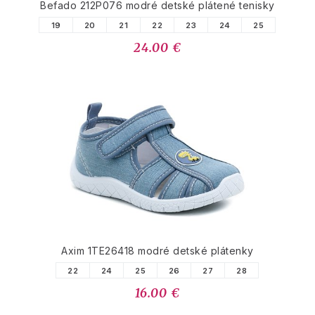
Befado 212P076 modré detské plátené tenisky
19
20
21
22
23
24
25
24.00 €
Axim 1TE26418 modré detské plátenky
22
24
25
26
27
28
16.00 €