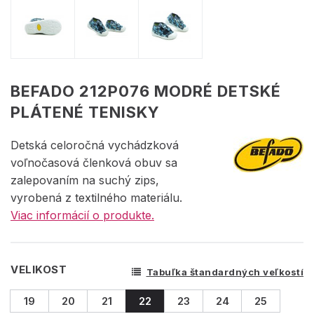
BEFADO 212P076 MODRÉ DETSKÉ
PLÁTENÉ TENISKY
Detská celoročná vychádzková
voľnočasová členková obuv sa
zalepovaním na suchý zips,
vyrobená z textilného materiálu.
Viac informácií o produkte.
VELIKOST
Tabuľka štandardných veľkostí
19
20
21
22
23
24
25