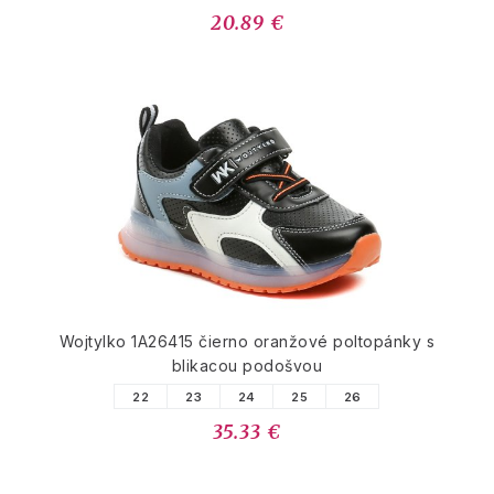
20.89 €
Wojtylko 1A26415 čierno oranžové poltopánky s
blikacou podošvou
22
23
24
25
26
35.33 €