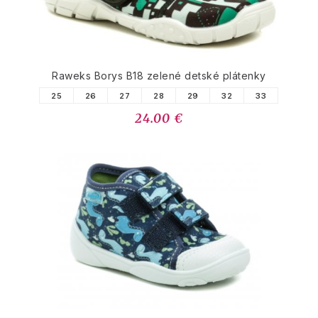
Raweks Borys B18 zelené detské plátenky
25
26
27
28
29
32
33
24.00 €