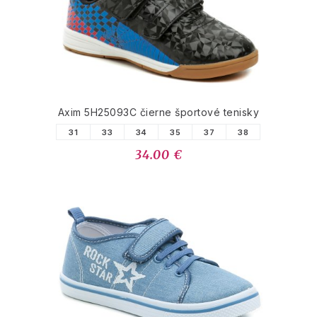
Axim 5H25093C čierne športové tenisky
31
33
34
35
37
38
34.00 €