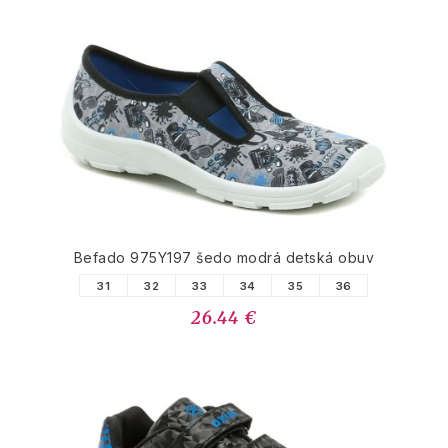
Befado 975Y197 šedo modrá detská obuv
31
32
33
34
35
36
26.44 €