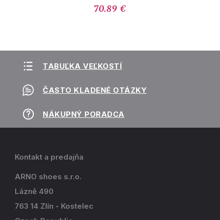
70.89 €
TABUĽKA VEĽKOSTÍ
ČASTO KLADENÉ OTÁZKY
NÁKUPNÝ PORADCA
Kontakt a predajňa
ARNO shoes s.r.o.
Lázně 490
763 14 Zlín - Kostelec