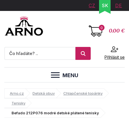
CZ
SK
DE
0
0.00 €
Přihlásit se
MENU
Arno.cz
Detská obuv
Chlapčenské topánky
Tenisky
Befado 212P076 modré detské plátené tenisky