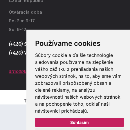
Czech Republic
Otváracia doba
Po-Pia: 9-17
So: 9-12
Používame cookies
(+420) 577 915 036,
(+420) 773 667 390
Súbory cookie a ďalšie technológie
sledovania používame na zlepšenie
vášho zážitku z prehliadania našich
arnoobuv@gmail.com
webových stránok, na to, aby sme vám
zobrazovali prispôsobený obsah a
cielené reklamy, na analýzu
návštevnosti našich webových stránok
Tvorba e-shopů a webových stránek Zlín
a na pochopenie toho, odkiaľ naši
návštevníci prichádzajú.
Súhlasím