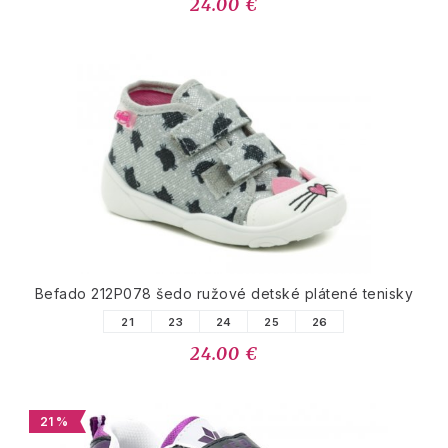
24.00 €
Befado 212P078 šedo ružové detské plátené tenisky
21
23
24
25
26
24.00 €
21 %