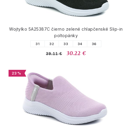
Wojtylko 5A25387C čierno zelené chlapčenské Slip-in
poltopánky
31
32
33
34
36
30.22 €
39.11 €
23 %