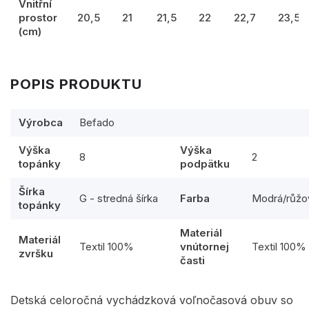
Vnitřní
prostor
20,5
21
21,5
22
22,7
23,5
(cm)
POPIS PRODUKTU
Výrobca
Befado
Výška
Výška
8
2
topánky
podpätku
Šírka
G - stredná šírka
Farba
Modrá/růžo
topánky
Materiál
Materiál
Textil 100%
vnútornej
Textil 100%
zvršku
časti
Detská celoročná vychádzková voľnočasová obuv so