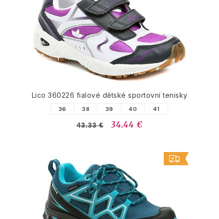
Lico 360226 fialové dětské sportovní tenisky
36
38
39
40
41
34.44 €
43.33 €