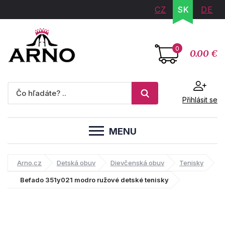
CZ
SK
DE
0
0.00 €
Přihlásit se
MENU
Arno.cz
Detská obuv
Dievčenská obuv
Tenisky
Befado 351y021 modro ružové detské tenisky