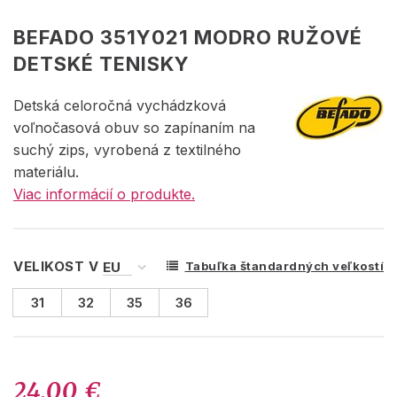
BEFADO 351Y021 MODRO RUŽOVÉ
DETSKÉ TENISKY
Detská celoročná vychádzková
voľnočasová obuv so zapínaním na
suchý zips, vyrobená z textilného
materiálu.
Viac informácií o produkte.
VELIKOST V
Tabuľka štandardných veľkostí
31
32
35
36
24.00 €