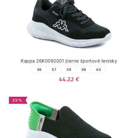
Kappa 26K0082001 čierne športové tenisky
36
37
38
39
40
44.22 €
23 %