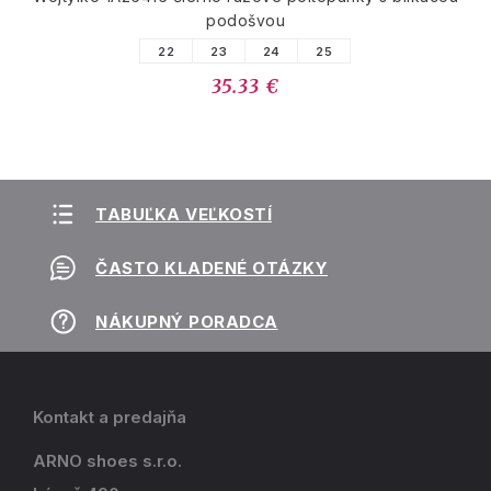
podošvou
22
23
24
25
35.33 €
TABUĽKA VEĽKOSTÍ
ČASTO KLADENÉ OTÁZKY
NÁKUPNÝ PORADCA
Kontakt a predajňa
ARNO shoes s.r.o.