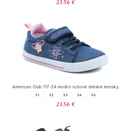
23.56 €
American Club 117-24 modro ružové detské tenisky
31
32
33
34
35
23.56 €