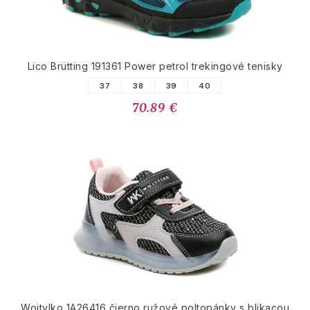
Lico Brütting 191361 Power petrol trekingové tenisky
37
38
39
40
70.89 €
Wojtylko 1A26416 čierno ružové poltopánky s blikacou