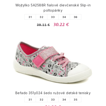
Wojtylko 5A2588R fialové dievčenské Slip-in
poltopánky
31
32
33
34
36
30.22 €
39.11 €
Befado 351y024 šedo ružové detské tenisky
31
32
33
34
35