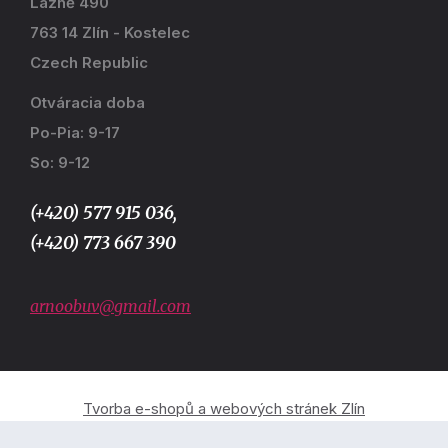
Lázně 490
763 14 Zlín - Kostelec
Czech Republic
Otváracia doba
Po-Pia: 9-17
So: 9-12
(+420) 577 915 036,
(+420) 773 667 390
arnoobuv@gmail.com
Tvorba e-shopů a webových stránek Zlín