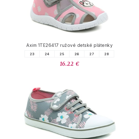
Axim 1TE26417 ružové detské plátenky
23
24
25
26
27
28
16.22 €