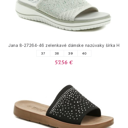
Jana 8-27264-46 zelenkavé dámske nazúvaky šírka H
37
38
39
40
57.56 €