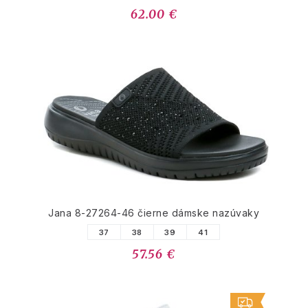
62.00 €
Jana 8-27264-46 čierne dámske nazúvaky
37
38
39
41
57.56 €