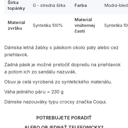
Šírka
G - stredná šírka
Farba
Modrá-bled
topánky
Materiál
Materiál
Syntetika 100%
vnútornej
Syntetika 1
zvršku
časti
Dámska letná žabky s pásikom okolo päty alebo cez
priehlavok.
Zadná pásik je možné pretočiť dopredu na priehlavok
a potom ich zo sandálu nazuvák.
Obuv je celá vyrobená zo syntetického materiálu.
Váha jedného páru = 230 g
Dámske nazouváky typu crocsy značka Coqui.
POTREBUJETE PORADIŤ
ALEBO OBJEDNAŤ TELEFONICKY?