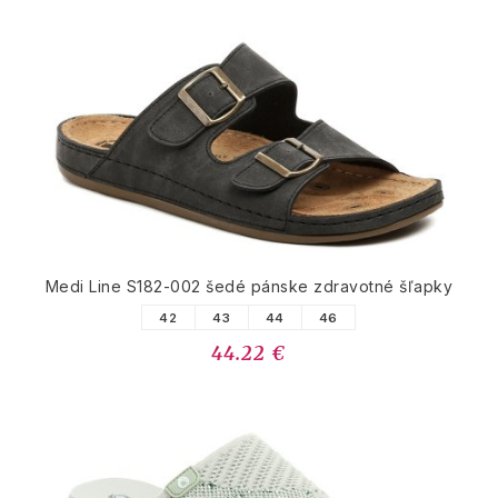
Medi Line S182-002 šedé pánske zdravotné šľapky
42
43
44
46
44.22 €