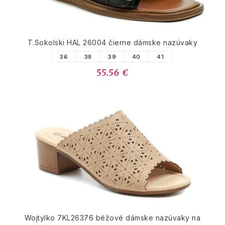
T.Sokolski HAL 26004 čierne dámske nazúvaky
36
38
39
40
41
55.56 €
Wojtylko 7KL26376 béžové dámske nazúvaky na