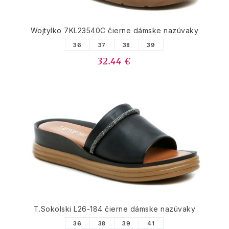
Wojtylko 7KL23540C čierne dámske nazúvaky
36
37
38
39
32.44 €
T.Sokolski L26-184 čierne dámske nazúvaky
36
38
39
41