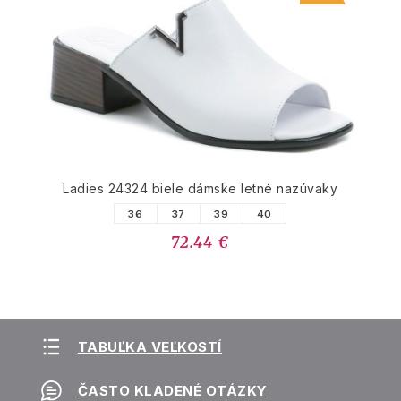
Ladies 24324 biele dámske letné nazúvaky
36
37
39
40
72.44 €
TABUĽKA VEĽKOSTÍ
ČASTO KLADENÉ OTÁZKY