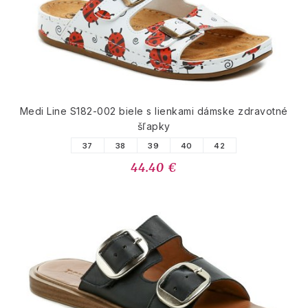
Medi Line S182-002 biele s lienkami dámske zdravotné
šľapky
37
38
39
40
42
44.40 €