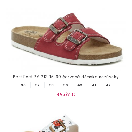
Best Feet BY-213-15-99 červené dámske nazúvaky
36
37
38
39
40
41
42
38.67 €