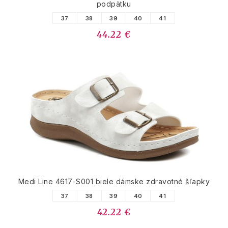
podpätku
37
38
39
40
41
44.22 €
Medi Line 4617-S001 biele dámske zdravotné šľapky
37
38
39
40
41
42.22 €