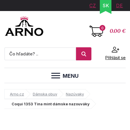
CZ
SK
DE
0
0.00 €
Přihlásit se
MENU
Arno.cz
Dámska obuv
Nazúvaky
Coqui 1353 Tina mint dámske nazouváky