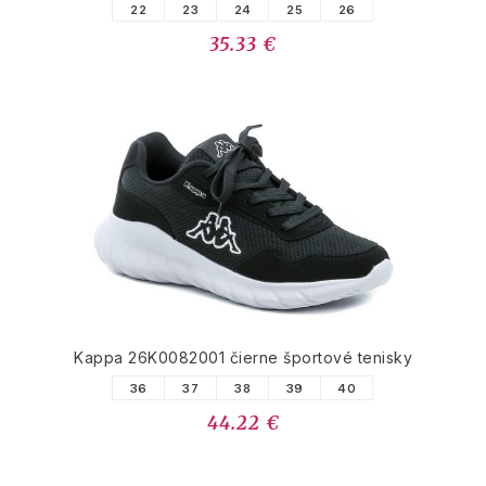
22
23
24
25
26
35.33 €
Kappa 26K0082001 čierne športové tenisky
36
37
38
39
40
44.22 €