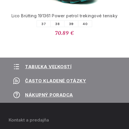
Lico Brütting 191361 Power petrol trekingové tenisky
37
38
39
40
70.89 €
TABUĽKA VEĽKOSTÍ
ČASTO KLADENÉ OTÁZKY
NÁKUPNÝ PORADCA
Kontakt a predajňa