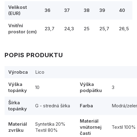
Velikost
36
37
38
39
40
(EUR)
Vnitřní
23,7
24,3
25
25,7
26,5
prostor (cm)
POPIS PRODUKTU
Výrobca
Lico
Výška
Výška
10
3
topánky
podpätku
Šírka
G - stredná šírka
Farba
Modrá/zele
topánky
Materiál
Materiál
Syntetika 20%
vnútornej
Textil 100%
zvršku
Textil 80%
časti