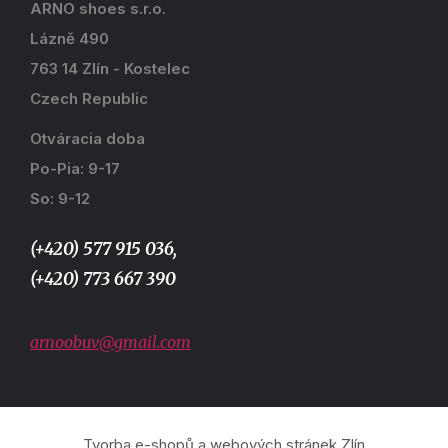
ARNO shoes s.r.o.
Lázně 490
763 14 Zlín - Kostelec
Czech Republic
Otváracia doba
Po-Pia: 9-17
So: 9-12
(+420) 577 915 036,
(+420) 773 667 390
arnoobuv@gmail.com
Tvorba e-shopů a webových stránek Zlín