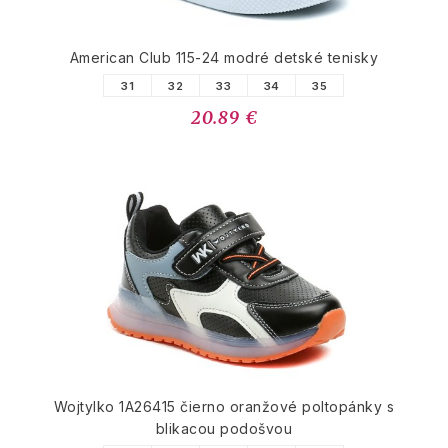
American Club 115-24 modré detské tenisky
31
32
33
34
35
20.89 €
Wojtylko 1A26415 čierno oranžové poltopánky s
blikacou podošvou