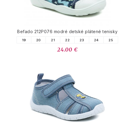
Befado 212P076 modré detské plátené tenisky
19
20
21
22
23
24
25
24.00 €