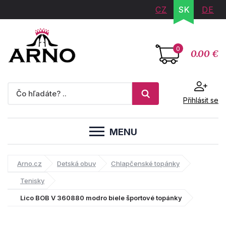
CZ
SK
DE
0
0.00 €
Přihlásit se
MENU
Arno.cz
Detská obuv
Chlapčenské topánky
Tenisky
Lico BOB V 360880 modro biele športové topánky