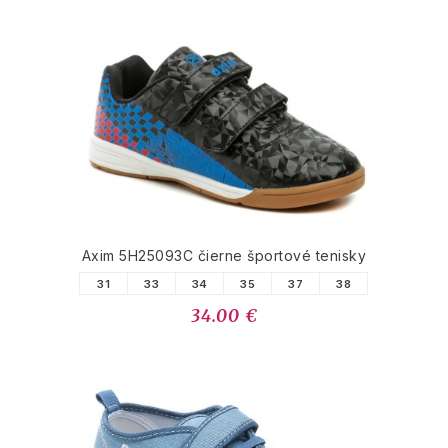
Axim 5H25093C čierne športové tenisky
31
33
34
35
37
38
34.00 €