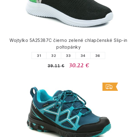
Wojtylko 5A25387C čierno zelené chlapčenské Slip-in
poltopánky
31
32
33
34
36
30.22 €
39.11 €