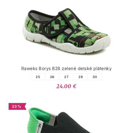
Raweks Borys B28 zelené detské plátenky
25
26
27
28
30
24.00 €
23 %