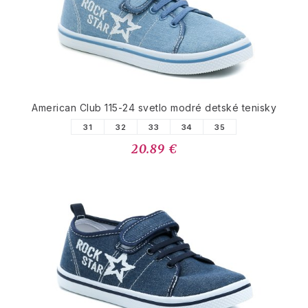
American Club 115-24 svetlo modré detské tenisky
31
32
33
34
35
20.89 €