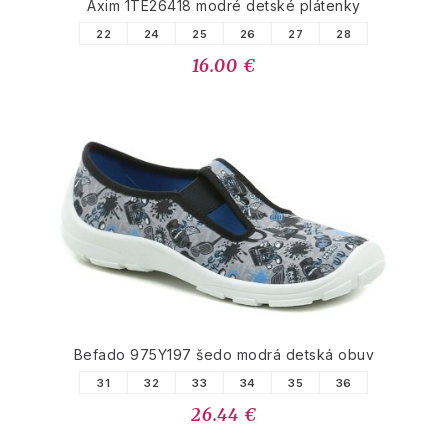
Axim 1TE26418 modré detské plátenky
22
24
25
26
27
28
16.00 €
Befado 975Y197 šedo modrá detská obuv
31
32
33
34
35
36
26.44 €