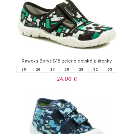
PODOBNÉ PRODUKTY
Raweks Borys B18 zelené detské plátenky
25
26
27
28
29
32
33
24.00 €