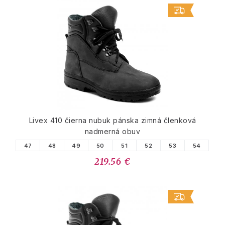
Livex 410 čierna nubuk pánska zimná členková
nadmerná obuv
47
48
49
50
51
52
53
54
219.56 €