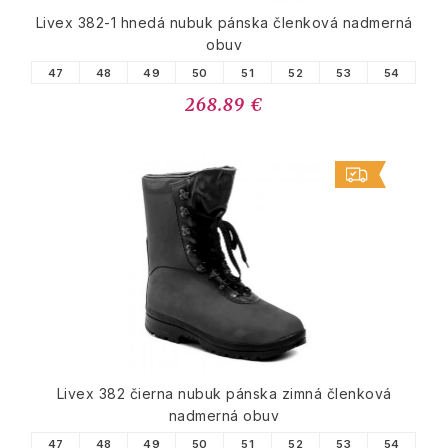
Livex 382-1 hnedá nubuk pánska členková nadmerná
obuv
47
48
49
50
51
52
53
54
268.89 €
Livex 382 čierna nubuk pánska zimná členková
nadmerná obuv
47
48
49
50
51
52
53
54