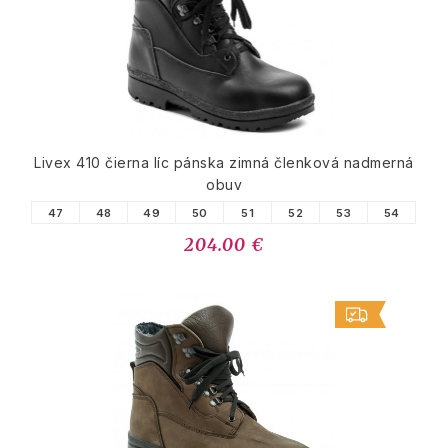
Livex 410 čierna líc pánska zimná členková nadmerná
obuv
47
48
49
50
51
52
53
54
204.00 €