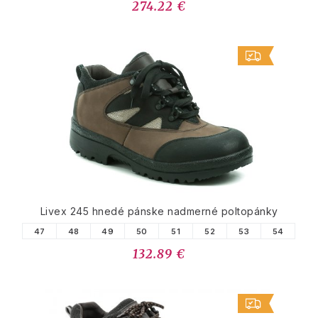
274.22 €
Livex 245 hnedé pánske nadmerné poltopánky
47
48
49
50
51
52
53
54
132.89 €