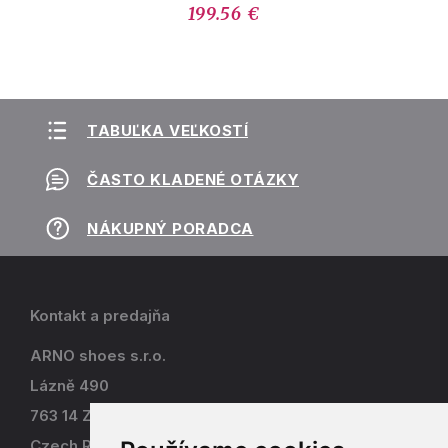
199.56 €
TABUĽKA VEĽKOSTÍ
ČASTO KLADENÉ OTÁZKY
NÁKUPNÝ PORADCA
Kontakt a predajňa
ARNO shoes s.r.o.
Lázně 490
763 14 Zlín - Kostelec
Czech Republic