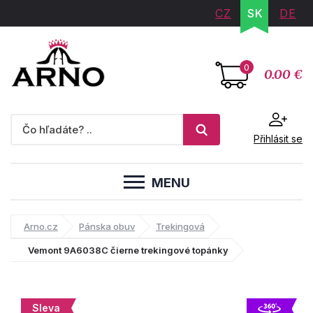
CZ
SK
DE
0
0.00 €
Přihlásit se
MENU
Arno.cz
Pánska obuv
Trekingová
Vemont 9A6038C čierne trekingové topánky
Sleva