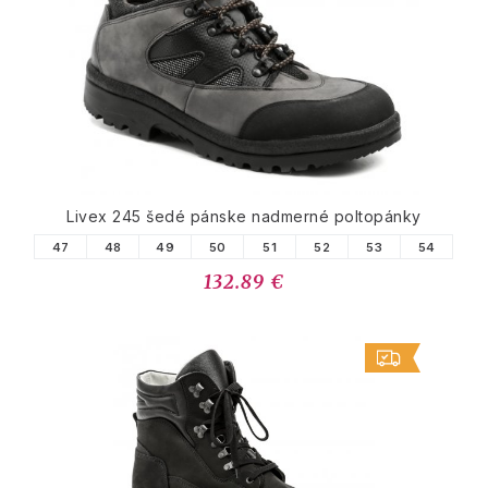
Livex 245 šedé pánske nadmerné poltopánky
47
48
49
50
51
52
53
54
132.89 €