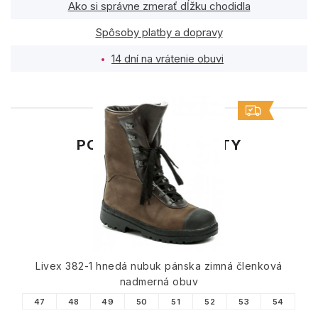
Ako si správne zmerať dĺžku chodidla
Spôsoby platby a dopravy
14 dní na vrátenie obuvi
PODOBNÉ PRODUKTY
Livex 382-1 hnedá nubuk pánska zimná členková
nadmerná obuv
47
48
49
50
51
52
53
54