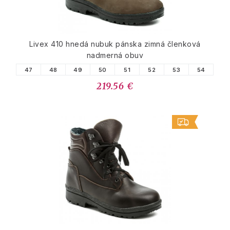
Livex 410 hnedá nubuk pánska zimná členková
nadmerná obuv
47
48
49
50
51
52
53
54
219.56 €