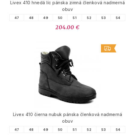
Livex 410 hnedá líc pánska zimná členková nadmerná
obuv
47
48
49
50
51
52
53
54
204.00 €
Livex 410 čierna nubuk pánska členková nadmerná
obuv
47
48
49
50
51
52
53
54