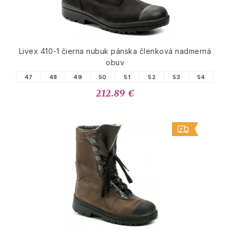
Livex 410-1 čierna nubuk pánska členková nadmerná
obuv
47
48
49
50
51
52
53
54
212.89 €