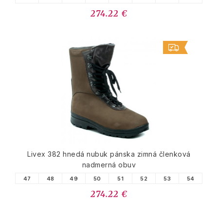
274.22 €
Livex 382 hnedá nubuk pánska zimná členková
nadmerná obuv
47
48
49
50
51
52
53
54
274.22 €