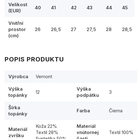
Velikost
40
41
42
43
44
45
(EUR)
Vnitřní
prostor
26
26,5
27
27,5
28
28,5
(cm)
POPIS PRODUKTU
Výrobca
Vemont
Výška
Výška
12
3
topánky
podpätku
Šírka
Farba
Čierna
topánky
Koža 22%
Materiál
Materiál
Textil 28%
vnútornej
Textil 100%
zvršku
Syntetika 50%
časti