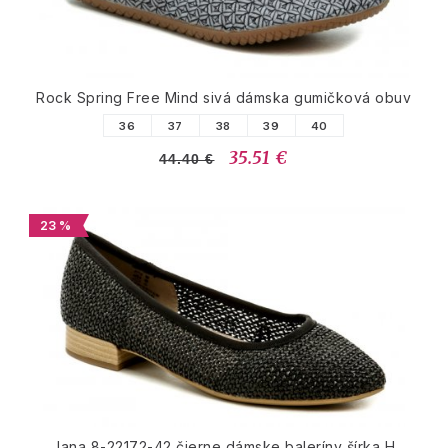
Rock Spring Free Mind sivá dámska gumičková obuv
36
37
38
39
40
35.51 €
44.40 €
23 %
Jana 8-22172-42 čierne dámske baleríny šírka H