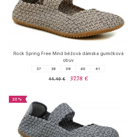
Rock Spring Free Mind béžová dámska gumičková
obuv
37
38
39
40
41
37.78 €
44.40 €
20 %