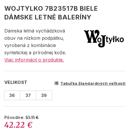
WOJTYLKO 7B23517B BIELE
DÁMSKE LETNÉ BALERÍNY
Dámska letná vychádzková
obuv na nízkom podpätku,
vyrobená z kombinácie
syntetickej a prírodnej kože.
Viac informácií o produkte.
VELIKOST
Tabuľka štandardných veľkostí
36
37
39
Pôvodne:
51.11 €
42.22 €