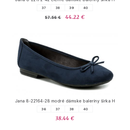
37
38
39
40
44.22 €
57.56 €
Jana 8-22164-28 modré dámske baleríny šírka H
36
37
38
40
38.44 €