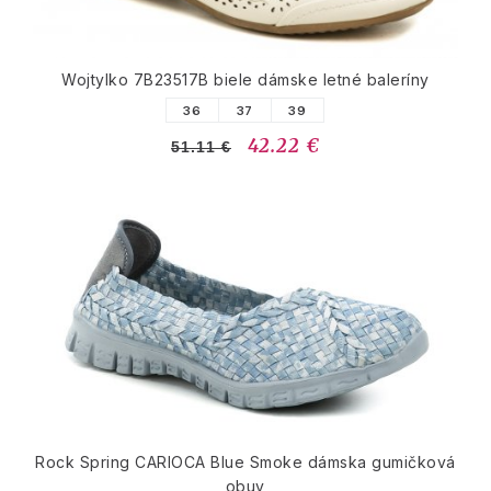
Wojtylko 7B23517B biele dámske letné baleríny
36
37
39
42.22 €
51.11 €
Rock Spring CARIOCA Blue Smoke dámska gumičková
obuv