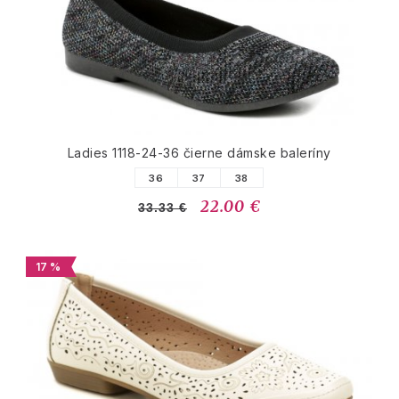
Ladies 1118-24-36 čierne dámske baleríny
36
37
38
22.00 €
33.33 €
17 %