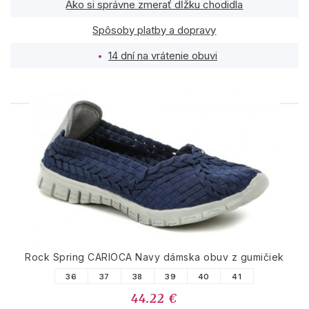
Ako si správne zmerať dĺžku chodidla
Spôsoby platby a dopravy
14 dní na vrátenie obuvi
PODOBNÉ PRODUKTY
Rock Spring CARIOCA Navy dámska obuv z gumičiek
36
37
38
39
40
41
44.22 €