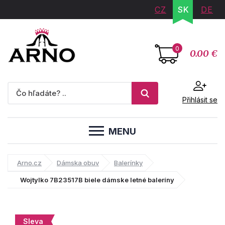
CZ
SK
DE
0
0.00 €
Přihlásit se
MENU
Arno.cz
Dámska obuv
Balerínky
Wojtylko 7B23517B biele dámske letné baleríny
Sleva