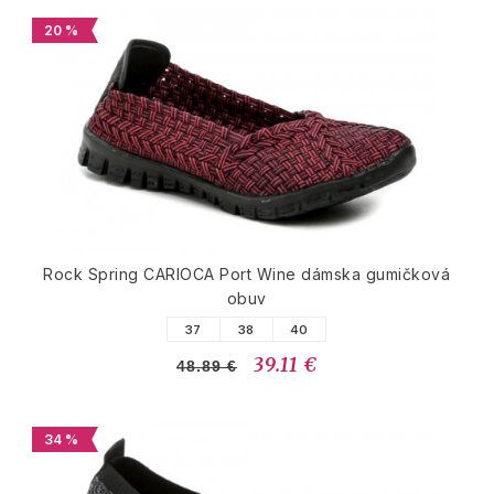
20 %
Rock Spring CARIOCA Port Wine dámska gumičková
obuv
37
38
40
39.11 €
48.89 €
34 %