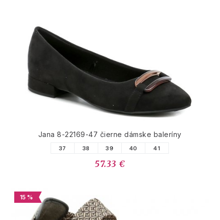
Jana 8-22169-47 čierne dámske baleríny
37
38
39
40
41
57.33 €
15 %