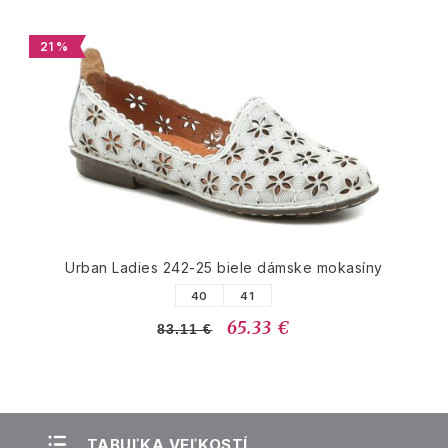
21 %
Urban Ladies 242-25 biele dámske mokasíny
40
41
65.33 €
83.11 €
TABUĽKA VEĽKOSTÍ