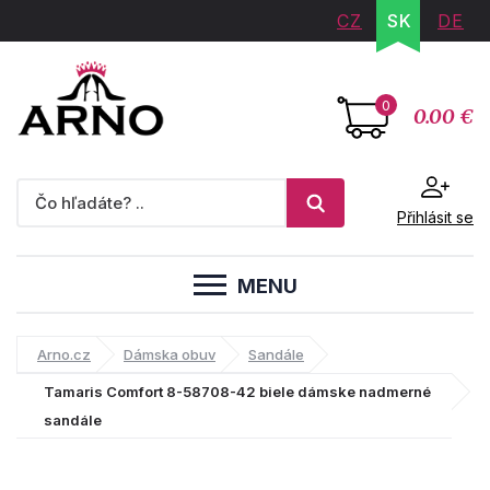
CZ
SK
DE
0
0.00 €
Přihlásit se
MENU
Arno.cz
Dámska obuv
Sandále
Tamaris Comfort 8-58708-42 biele dámske nadmerné
sandále