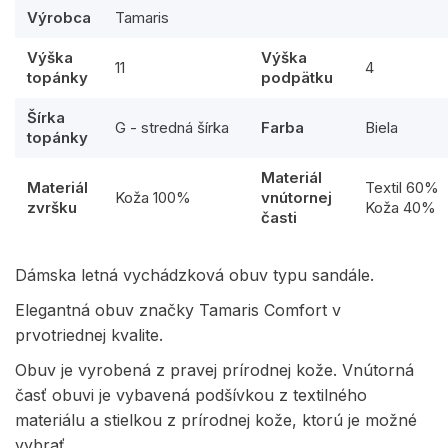
Výrobca
Tamaris
Výška
Výška
11
4
topánky
podpätku
Šírka
G - stredná šírka
Farba
Biela
topánky
Materiál
Materiál
Textil 60%
Koža 100%
vnútornej
zvršku
Koža 40%
časti
Dámska letná vychádzková obuv typu sandále.
Elegantná obuv značky Tamaris Comfort v
prvotriednej kvalite.
Obuv je vyrobená z pravej prírodnej kože. Vnútorná
časť obuvi je vybavená podšívkou z textilného
materiálu a stielkou z prírodnej kože, ktorú je možné
vybrať.