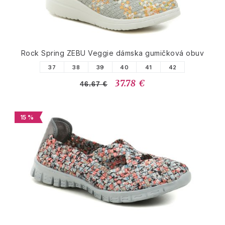
Rock Spring ZEBU Veggie dámska gumičková obuv
37
38
39
40
41
42
37.78 €
46.67 €
15 %