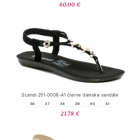
60.00 €
Scandi 251-0008-A1 čierne dámske sandále
36
37
38
39
40
41
21.78 €