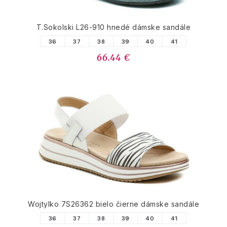
T.Sokolski L26-910 hnedé dámske sandále
36
37
38
39
40
41
66.44 €
Wojtylko 7S26362 bielo čierne dámske sandále
36
37
38
39
40
41