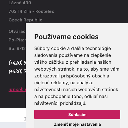
Lázně 490
763 14 Zlín - Kostelec
Czech Republic
Otváracia doba
Používame cookies
Po-Pia: 9-17
Súbory cookie a ďalšie technológie
So: 9-12
sledovania používame na zlepšenie
vášho zážitku z prehliadania našich
(+420) 577 915 036,
webových stránok, na to, aby sme vám
(+420) 773 667 390
zobrazovali prispôsobený obsah a
cielené reklamy, na analýzu
návštevnosti našich webových stránok
arnoobuv@gmail.com
a na pochopenie toho, odkiaľ naši
návštevníci prichádzajú.
Súhlasím
Tvorba e-shopů a webových stránek Zlín
Zmeniť moje nastavenia