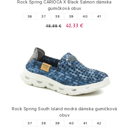
Rock Spring CARIOCA X Black Salmon dámska
gumičková obuv
36
37
38
39
40
41
41.33 €
48.89 €
Rock Spring South Island modrá dámska gumičková
obuv
37
38
39
40
41
42