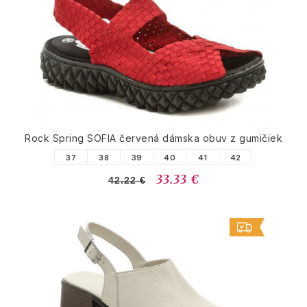
Rock Spring SOFIA červená dámska obuv z gumičiek
37
38
39
40
41
42
33.33 €
42.22 €