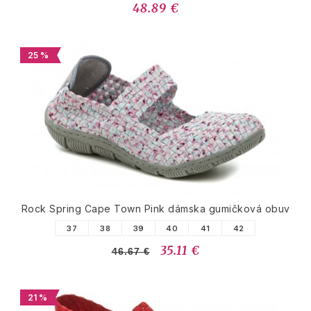
48.89 €
25 %
Rock Spring Cape Town Pink dámska gumičková obuv
37
38
39
40
41
42
35.11 €
46.67 €
21 %