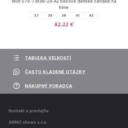
Wild 079-73898-24-A2 béžové dámske sandále na
kline
37
38
39
41
42
82.22 €
TABUĽKA VEĽKOSTÍ
ČASTO KLADENÉ OTÁZKY
NÁKUPNÝ PORADCA
Kontakt a predajňa
ARNO shoes s.r.o.