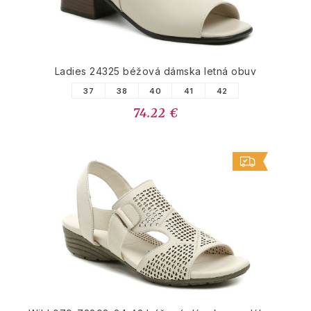
Ladies 24325 béžová dámska letná obuv
37
38
40
41
42
74.22 €