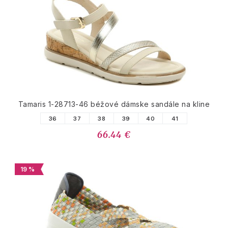
Tamaris 1-28713-46 béžové dámske sandále na kline
36
37
38
39
40
41
66.44 €
19 %