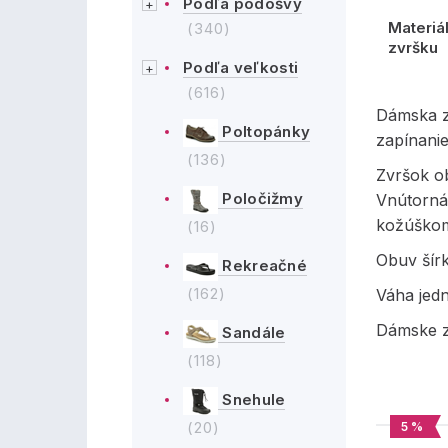
Podľa podošvy
Materiá
(340)
zvršku
Podľa veľkosti
(616)
Dámska z
Poltopánky
zapínanie
(136)
Zvršok ob
Poločižmy
Vnútorná
kožúškom,
(16)
Obuv šírk
Rekreačné
(162)
Váha jed
Dámske z
Sandále
(118)
Snehule
(20)
5 %