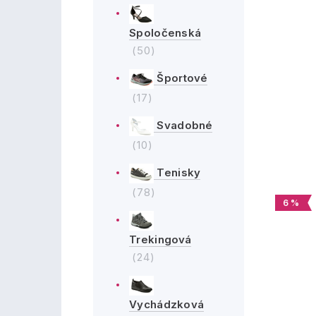
Spoločenská
(50)
Športové
(17)
Svadobné
(10)
Tenisky
(78)
6 %
Trekingová
(24)
Vychádzková