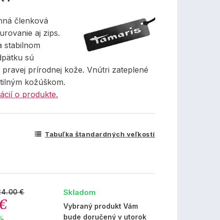
mná členková
rovanie aj zips.
 stabilnom
pätku sú
pravej prírodnej kože. Vnútri zateplené
tilným kožúškom.
ácií o produkte.
Tabuľka štandardných veľkostí
Skladom
24.00 €
 €
Vybraný produkt Vám
bude doručený v utorok
 %