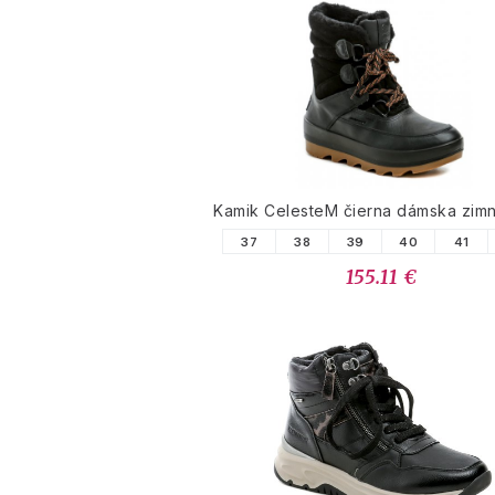
Kamik CelesteM čierna dámska zim
37
38
39
40
41
155.11 €