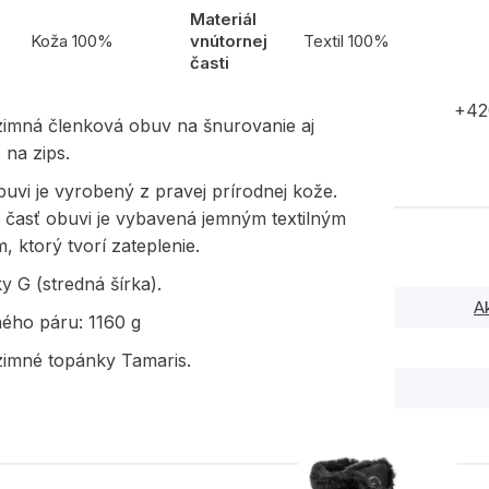
Materiál
l
Koža 100%
vnútornej
Textil 100%
časti
+42
imná členková obuv na šnurovanie aj
 na zips.
uvi je vyrobený z pravej prírodnej kože.
 časť obuvi je vybavená jemným textilným
 ktorý tvorí zateplenie.
y G (stredná šírka).
A
ného páru: 1160 g
imné topánky Tamaris.