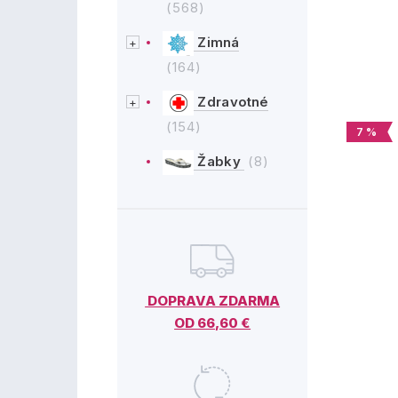
(568)
Zimná
(164)
Zdravotné
(154)
7 %
Žabky
(8)
DOPRAVA ZDARMA
OD 66,60 €