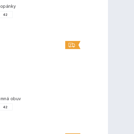
topánky
42
imná obuv
42