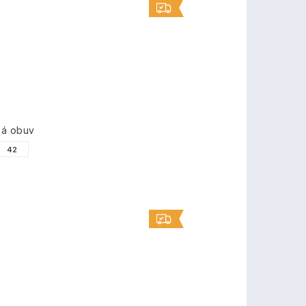
ná obuv
42