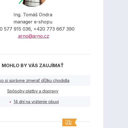
Ing. Tomáš Ondra
manager e-shopu
0 577 915 036, +420 773 667 390
arno@arno.cz
MOHLO BY VÁS ZAUJÍMAŤ
ko si správne zmerať dĺžku chodidla
Spôsoby platby a dopravy
14 dní na vrátenie obuvi