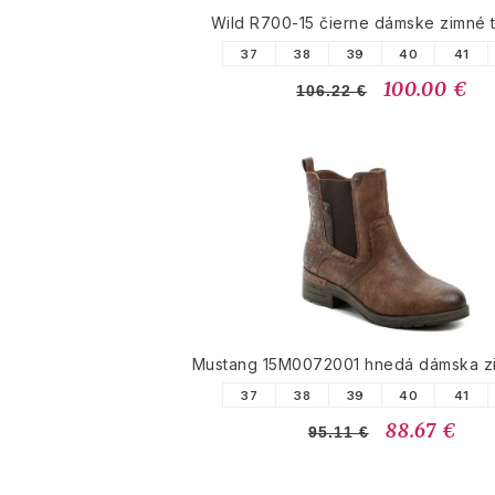
Wild R700-15 čierne dámske zimné 
37
38
39
40
41
100.00 €
106.22 €
Mustang 15M0072001 hnedá dámska z
37
38
39
40
41
88.67 €
95.11 €