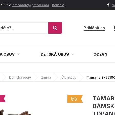
ia 9-17
arnoobuv@gmail.com
kontakt
N
Prihlásiť sa
A OBUV
DETSKÁ OBUV
ODEVY
Dámska obuv
Zimná
Členková
Tamaris 8-5510
TAMAR
DÁMSK
TOPÁN