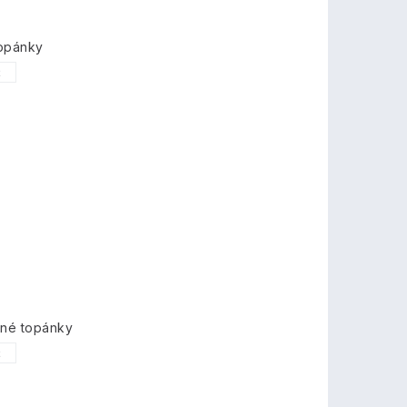
topánky
2
mné topánky
2