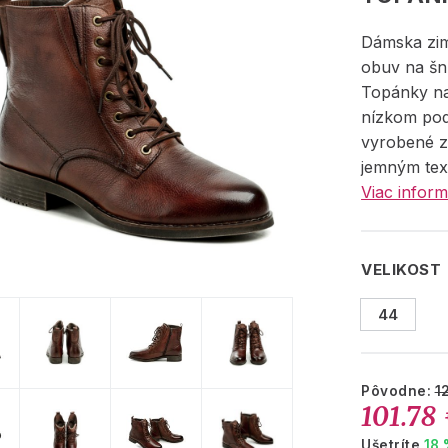
Dámska zi
obuv na šnu
Topánky na
nízkom pod
vyrobené z 
jemným tex
Viac inform
VELIKOST
44
Pôvodne:
1
101.78
Ušetríte
18