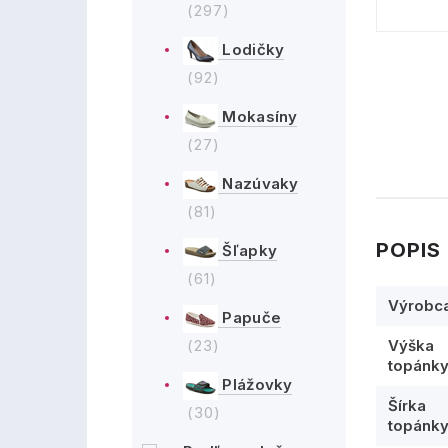
(297)
Lodičky
(92)
Mokasíny
(27)
Nazúvaky
(81)
POPIS
Šľapky
(61)
Výrobc
Papuče
(23)
Výška
topánk
Plážovky
Šírka
(30)
topánk