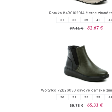
Romika 84R0102014 čierne zimné 
37
38
39
40
4
82.67 €
87.11 €
Wojtylko 7ZB26030 olivové dámske zi
36
37
38
39
4
65.33 €
69.78 €