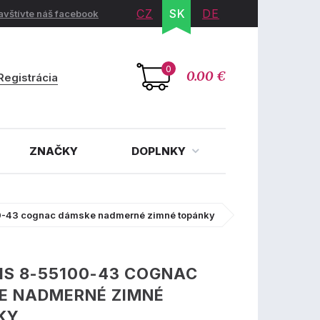
CZ
SK
DE
avštívte náš facebook
0
0.00 €
Registrácia
ZNAČKY
DOPLNKY
0-43 cognac dámske nadmerné zimné topánky
IS 8-55100-43 COGNAC
E NADMERNÉ ZIMNÉ
KY