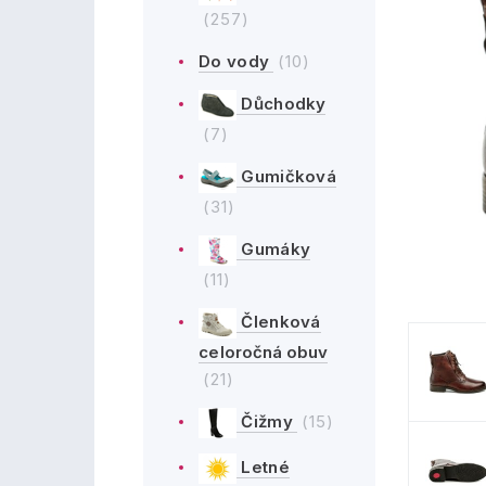
(257)
Do vody
(10)
Důchodky
(7)
Gumičková
(31)
Gumáky
(11)
Členková
celoročná obuv
(21)
Čižmy
(15)
Letné