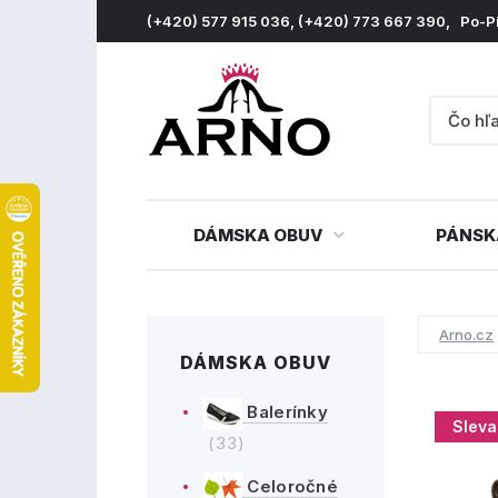
(+420) 577 915 036, (+420) 773 667 390, Po-P
DÁMSKA OBUV
PÁNSK
Arno.cz
DÁMSKA OBUV
Balerínky
Sleva
(33)
Celoročné