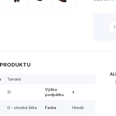
 PRODUKTU
AL
a
Tamaris
Výška
21
4
y
podpätku
G - stredná šírka
Farba
Hnedá
y