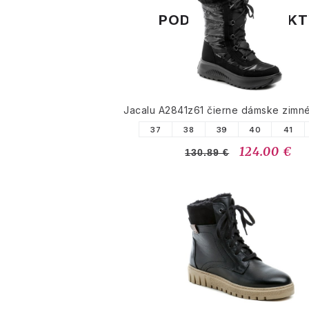
PODOBNÉ PRODUK
Jacalu A2841z61 čierne dámske zimn
37
38
39
40
41
124.00 €
130.89 €