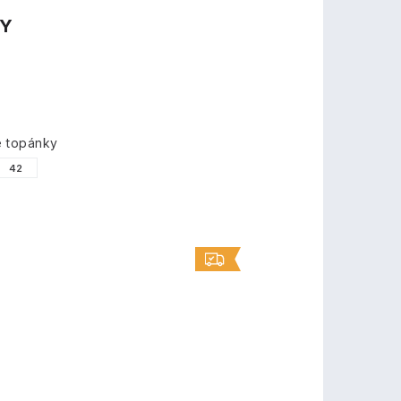
TY
é topánky
42