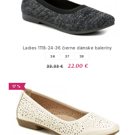
Ladies 1118-24-36 čierne dámske baleríny
36
37
38
22.00 €
33.33 €
17 %