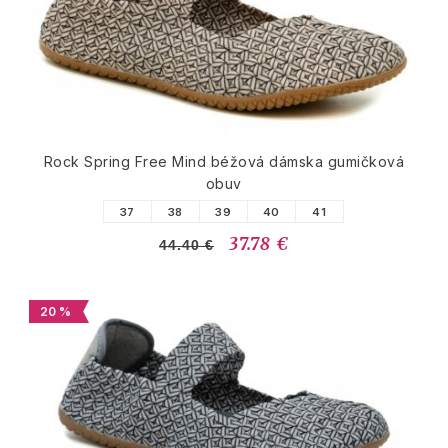
Rock Spring Free Mind béžová dámska gumičková
obuv
37
38
39
40
41
37.78 €
44.40 €
20 %