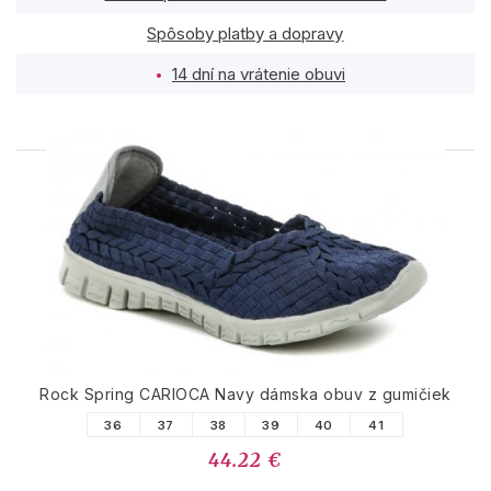
Spôsoby platby a dopravy
14 dní na vrátenie obuvi
PODOBNÉ PRODUKTY
Rock Spring CARIOCA Navy dámska obuv z gumičiek
36
37
38
39
40
41
44.22 €