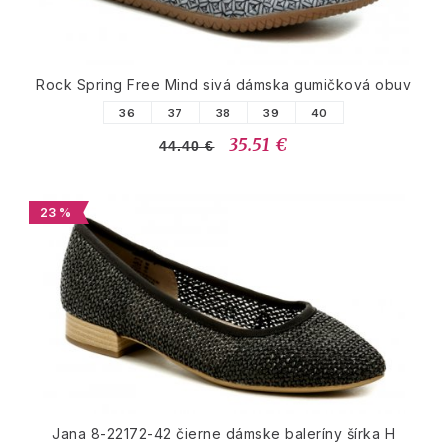
Rock Spring Free Mind sivá dámska gumičková obuv
36
37
38
39
40
35.51 €
44.40 €
23 %
Jana 8-22172-42 čierne dámske baleríny šírka H