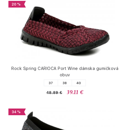
20 %
Rock Spring CARIOCA Port Wine dámska gumičková
obuv
37
38
40
39.11 €
48.89 €
34 %