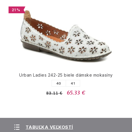
21 %
Urban Ladies 242-25 biele dámske mokasíny
40
41
65.33 €
83.11 €
TABUĽKA VEĽKOSTÍ