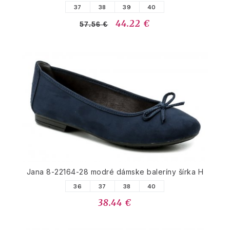
37
38
39
40
44.22 €
57.56 €
Jana 8-22164-28 modré dámske baleríny šírka H
36
37
38
40
38.44 €