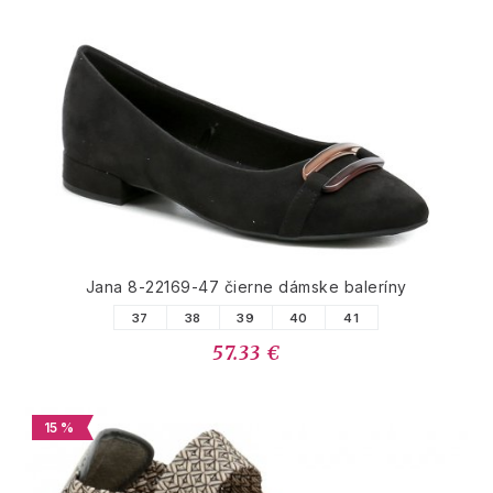
Jana 8-22169-47 čierne dámske baleríny
37
38
39
40
41
57.33 €
15 %