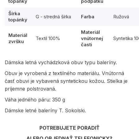
topánky
podpätku
Šírka
G - stredná šírka
Farba
Ružová
topánky
Materiál
Materiál
Textil 100%
vnútornej
Syntetika 1
zvršku
časti
Dámska letná vychádzková obuv typu baleríny.
Obuv je vyrobená z textilného materiálu. Vnútorná
časť obuvi je vybavená syntetickou kožou. Stielka je
príjemne polstrovaná.
Váha jedného páru: 350 g
Dámske letné baleríny T. Sokolski.
POTREBUJETE PORADIŤ
ALEBO OBJEDNAŤ TELEFONICKY?