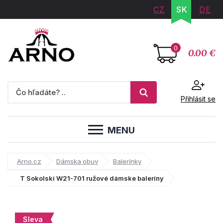
CZ
SK
DE
0
0.00 €
Přihlásit se
MENU
Arno.cz
Dámska obuv
Balerínky
T Sokolski W21-701 ružové dámske baleríny
Sleva