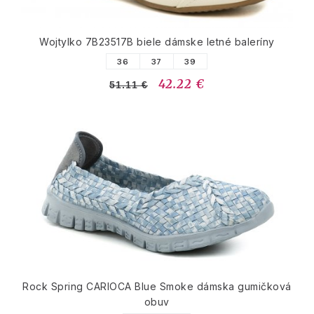
Wojtylko 7B23517B biele dámske letné baleríny
36
37
39
42.22 €
51.11 €
Rock Spring CARIOCA Blue Smoke dámska gumičková
obuv