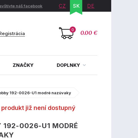
CZ
SK
DE
avštívte náš facebook
0
0.00 €
Registrácia
ZNAČKY
DOPLNKY
obby 192-0026-U1 modré nazúvaky
produkt již není dostupný
 192-0026-U1 MODRÉ
AKY