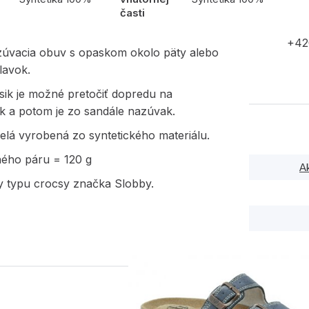
časti
+42
zúvacia obuv s opaskom okolo päty alebo
lavok.
sik je možné pretočiť dopredu na
k a potom je zo sandále nazúvak.
elá vyrobená zo syntetického materiálu.
ného páru = 120 g
A
 typu crocsy značka Slobby.
PODOBNÉ PRODUK