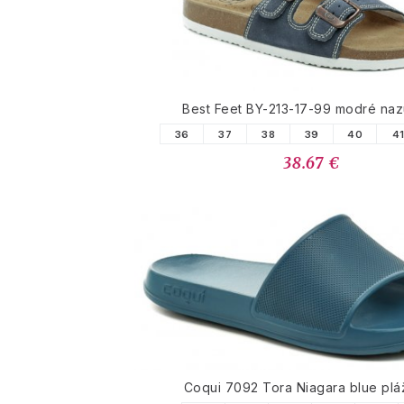
Best Feet BY-213-17-99 modré na
36
37
38
39
40
4
38.67 €
Coqui 7092 Tora Niagara blue pl