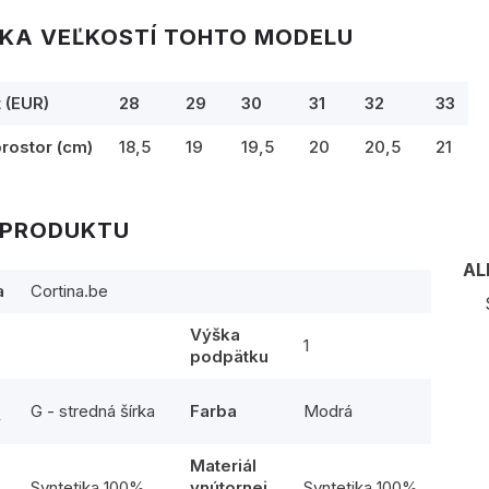
KA VEĽKOSTÍ TOHTO MODELU
t (EUR)
28
29
30
31
32
33
prostor (cm)
18,5
19
19,5
20
20,5
21
 PRODUKTU
AL
a
Cortina.be
Výška
1
podpätku
G - stredná šírka
Farba
Modrá
y
Materiál
l
Syntetika 100%
vnútornej
Syntetika 100%