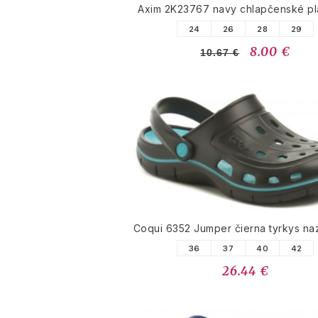
Axim 2K23767 navy chlapčenské p
24
26
28
29
8.00 €
10.67 €
Coqui 6352 Jumper čierna tyrkys n
36
37
40
42
26.44 €