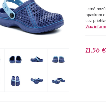
Letná nazú
opaskom ok
cez priehla
Viac inform
11.56 