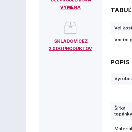
VÝMENA
TABUĽ
Velikos
Vnitřní 
SKLADOM CEZ
2 000 PRODUKTOV
POPIS
Výrobc
Šírka
topánk
Materiá