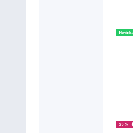
Novink
25 %