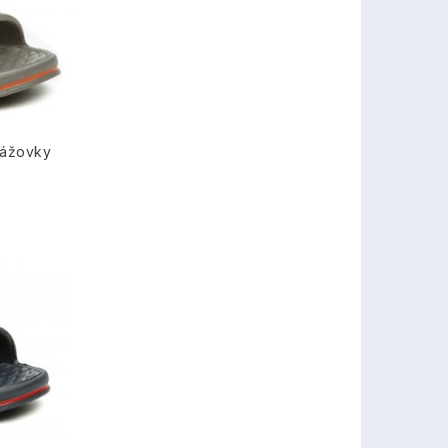
lážovky