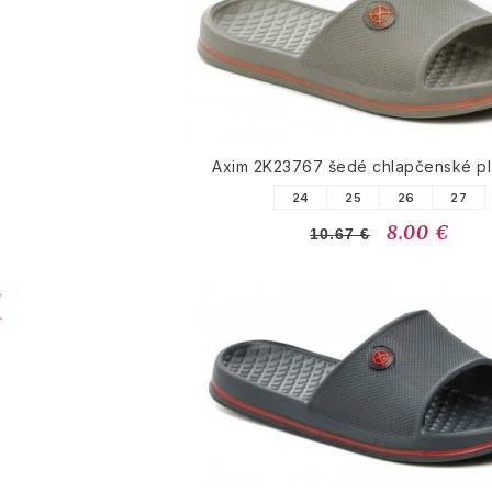
Axim 2K23767 šedé chlapčenské p
24
25
26
27
8.00 €
10.67 €