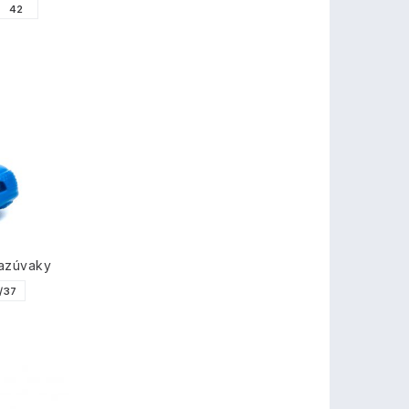
42
nazúvaky
/37