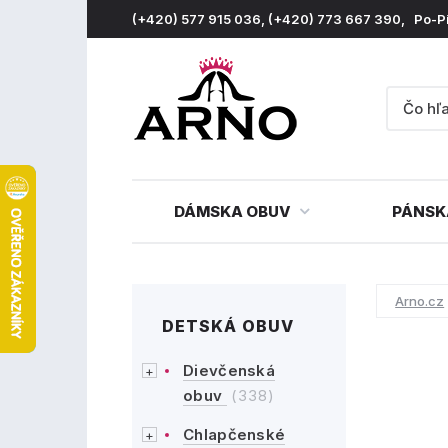
(+420) 577 915 036, (+420) 773 667 390, Po-P
DÁMSKA OBUV
PÁNSK
Arno.cz
DETSKÁ OBUV
Dievčenská
obuv
(338)
Chlapčenské