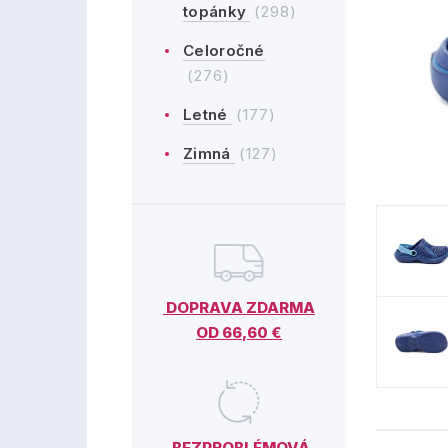
topánky
(298)
Celoročné
(276)
Letné
(177)
Zimná
(127)
DOPRAVA ZDARMA
OD 66,60 €
BEZPROBLÉMOVÁ