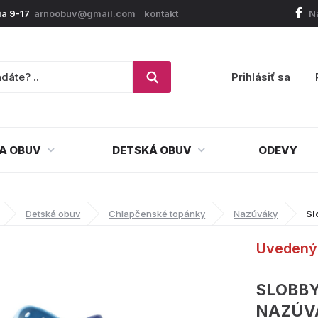
ia 9-17
arnoobuv@gmail.com
kontakt
N
Prihlásiť sa
A OBUV
DETSKÁ OBUV
ODEVY
Detská obuv
Chlapčenské topánky
Nazúváky
Sl
Uvedený 
SLOBBY
NAZÚV