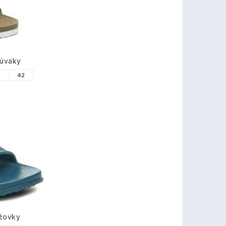
zúvaky
1
42
ážovky