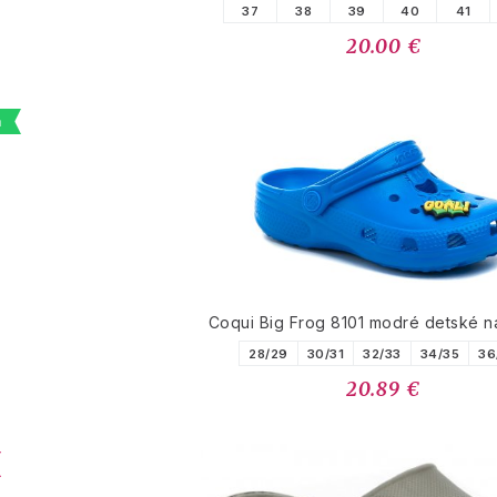
37
38
39
40
41
20.00 €
a
Coqui Big Frog 8101 modré detské 
28/29
30/31
32/33
34/35
36
20.89 €