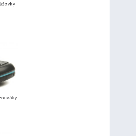
lážovky
azouváky