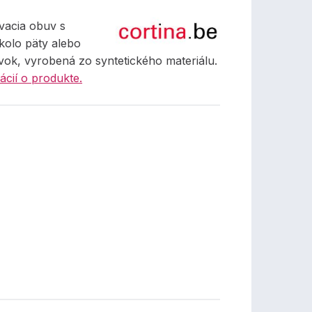
vacia obuv s
olo päty alebo
vok, vyrobená zo syntetického materiálu.
ácií o produkte.
€