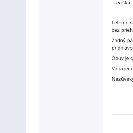
zvršku
Letná na
cez prieh
Zadný pá
priehlavo
Obuv je c
Váha jed
Nazúvaky