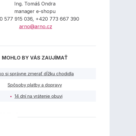
Ing. Tomáš Ondra
manager e-shopu
0 577 915 036, +420 773 667 390
arno@arno.cz
MOHLO BY VÁS ZAUJÍMAŤ
ko si správne zmerať dĺžku chodidla
Spôsoby platby a dopravy
14 dní na vrátenie obuvi
TY