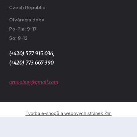
Czech Republic
Otváracia doba
Po-Pia: 9-17
So: 9-12
(+420) 577 915 036,
(+420) 773 667 390
arnoobuv@gmail.com
Tvorba e-shopů a webových stránek Zlín