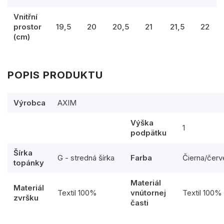
Vnitřní
prostor
19,5
20
20,5
21
21,5
22
(cm)
POPIS PRODUKTU
Výrobca
AXIM
Výška
1
podpätku
Šírka
G - stredná šírka
Farba
Čierna/červ
topánky
Materiál
Materiál
Textil 100%
vnútornej
Textil 100%
zvršku
časti