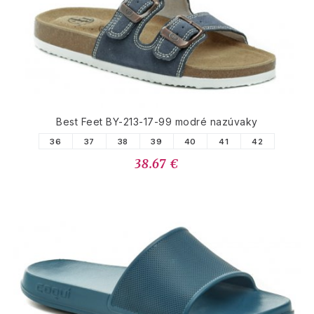
PODOBNÉ PRODUKTY
Best Feet BY-213-17-99 modré nazúvaky
36
37
38
39
40
41
42
38.67 €