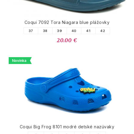
Coqui 7092 Tora Niagara blue plážovky
37
38
39
40
41
42
20.00 €
Novinka
Coqui Big Frog 8101 modré detské nazúvaky