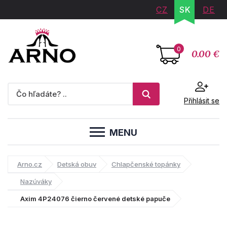
CZ
SK
DE
0
0.00 €
Přihlásit se
MENU
Arno.cz
Detská obuv
Chlapčenské topánky
Nazúváky
Axim 4P24076 čierno červené detské papuče