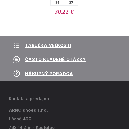
35
37
30.22 €
TABUĽKA VEĽKOSTÍ
ČASTO KLADENÉ OTÁZKY
NÁKUPNÝ PORADCA
Kontakt a predajňa
ARNO shoes s.r.o.
Lázně 490
763 14 Zlín - Kostelec