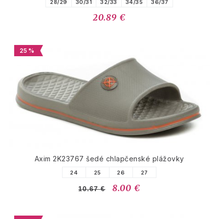
28/29
30/31
32/33
34/35
36/37
20.89 €
25 %
Axim 2K23767 šedé chlapčenské plážovky
24
25
26
27
8.00 €
10.67 €