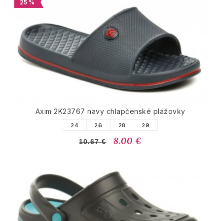
25 %
Axim 2K23767 navy chlapčenské plážovky
24
26
28
29
8.00 €
10.67 €