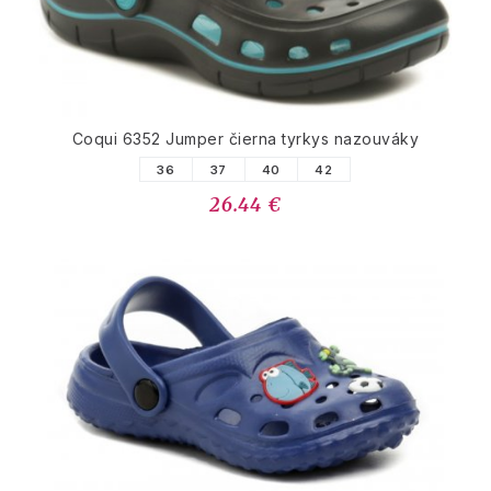
Coqui 6352 Jumper čierna tyrkys nazouváky
36
37
40
42
26.44 €