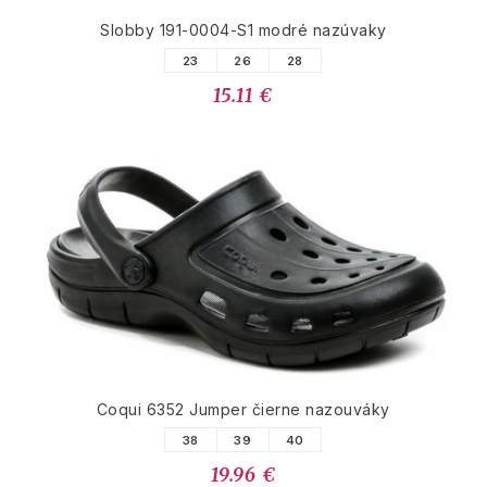
Slobby 191-0004-S1 modré nazúvaky
23
26
28
15.11 €
Coqui 6352 Jumper čierne nazouváky
38
39
40
19.96 €