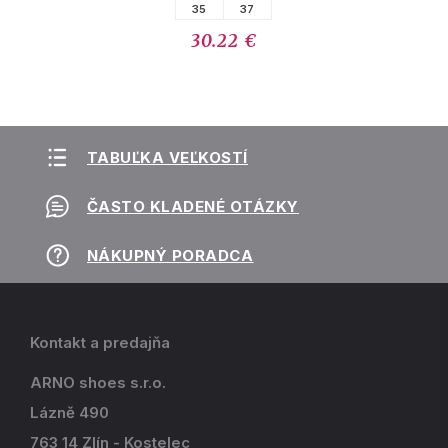
35
37
30.22 €
TABUĽKA VEĽKOSTÍ
ČASTO KLADENÉ OTÁZKY
NÁKUPNÝ PORADCA
Kontakt a predajňa
ARNO shoes s.r.o.
Lázně 490
763 14 Zlín - Kostelec