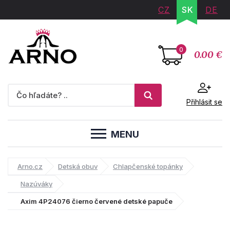
CZ
SK
DE
0
0.00 €
Přihlásit se
MENU
Arno.cz
Detská obuv
Chlapčenské topánky
Nazúváky
Axim 4P24076 čierno červené detské papuče