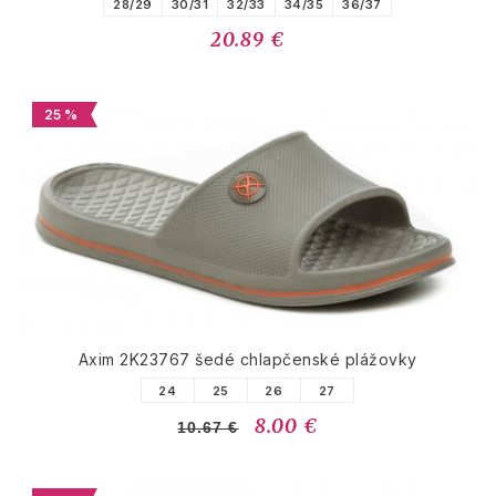
28/29
30/31
32/33
34/35
36/37
20.89 €
25 %
Axim 2K23767 šedé chlapčenské plážovky
24
25
26
27
8.00 €
10.67 €