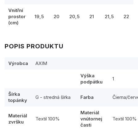
Vnitřní
prostor
19,5
20
20,5
21
21,5
22
(cm)
POPIS PRODUKTU
Výrobca
AXIM
Výška
1
podpätku
Šírka
G - stredná šírka
Farba
Čierna/červ
topánky
Materiál
Materiál
Textil 100%
vnútornej
Textil 100%
zvršku
časti