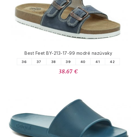
PODOBNÉ PRODUKTY
Best Feet BY-213-17-99 modré nazúvaky
36
37
38
39
40
41
42
38.67 €