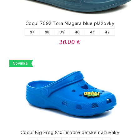
Coqui 7092 Tora Niagara blue plážovky
37
38
39
40
41
42
20.00 €
Novinka
Coqui Big Frog 8101 modré detské nazúvaky