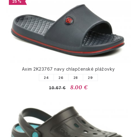
25 %
Axim 2K23767 navy chlapčenské plážovky
24
26
28
29
8.00 €
10.67 €