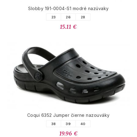
Slobby 191-0004-S1 modré nazúvaky
23
26
28
15.11 €
Coqui 6352 Jumper čierne nazouváky
38
39
40
19.96 €