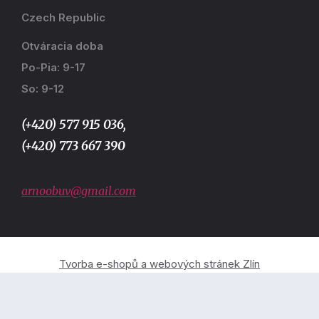
Czech Republic
Otváracia doba
Po-Pia: 9-17
So: 9-12
(+420) 577 915 036,
(+420) 773 667 390
arnoobuv@gmail.com
Tvorba e-shopů a webových stránek Zlín