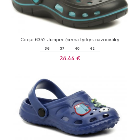
Coqui 6352 Jumper čierna tyrkys nazouváky
36
37
40
42
26.44 €