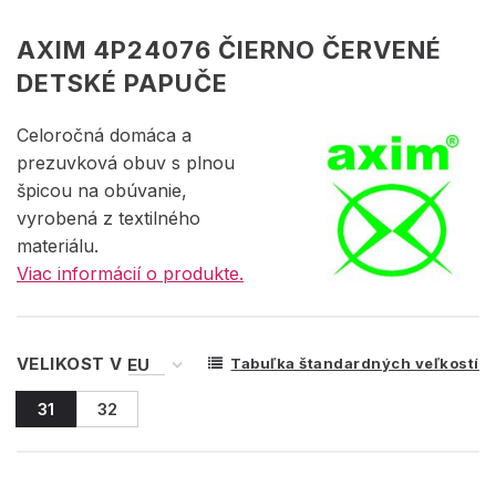
AXIM 4P24076 ČIERNO ČERVENÉ
DETSKÉ PAPUČE
Celoročná domáca a
prezuvková obuv s plnou
špicou na obúvanie,
vyrobená z textilného
materiálu.
Viac informácií o produkte.
VELIKOST V
Tabuľka štandardných veľkostí
31
32