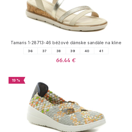
Tamaris 1-28713-46 béžové dámske sandále na kline
36
37
38
39
40
41
66.44 €
19 %