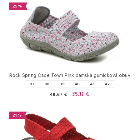
25 %
Rock Spring Cape Town Pink dámska gumičková obuv
37
38
39
40
41
42
35.11 €
46.67 €
21 %