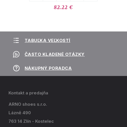
82.22 €
TABUĽKA VEĽKOSTÍ
ČASTO KLADENÉ OTÁZKY
NÁKUPNÝ PORADCA
Kontakt a predajňa
ARNO shoes s.r.o.
Lázně 490
763 14 Zlín - Kostelec