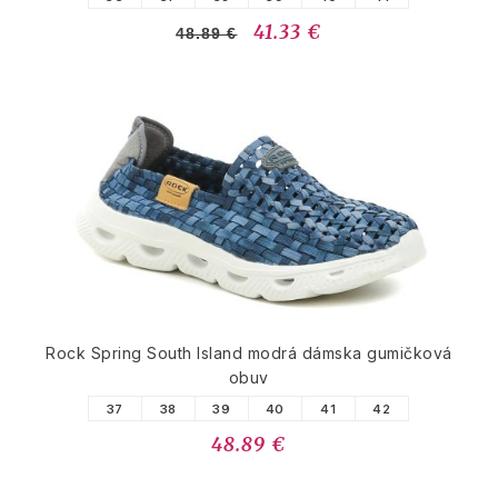
41.33 €
48.89 €
Rock Spring South Island modrá dámska gumičková
obuv
37
38
39
40
41
42
48.89 €