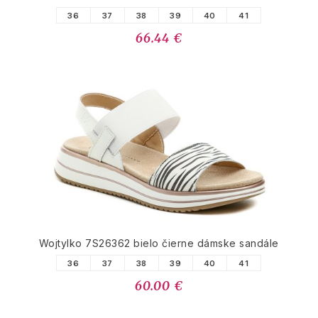
36
37
38
39
40
41
66.44 €
Wojtylko 7S26362 bielo čierne dámske sandále
36
37
38
39
40
41
60.00 €