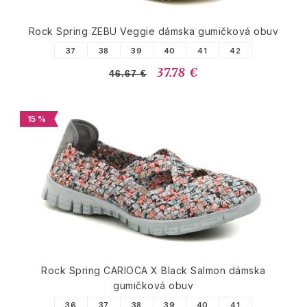
Rock Spring ZEBU Veggie dámska gumičková obuv
37
38
39
40
41
42
37.78 €
46.67 €
15 %
Rock Spring CARIOCA X Black Salmon dámska
gumičková obuv
36
37
38
39
40
41