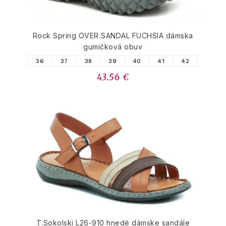
Rock Spring OVER SANDAL FUCHSIA dámska
gumičková obuv
36
37
38
39
40
41
42
43.56 €
T.Sokolski L26-910 hnedé dámske sandále