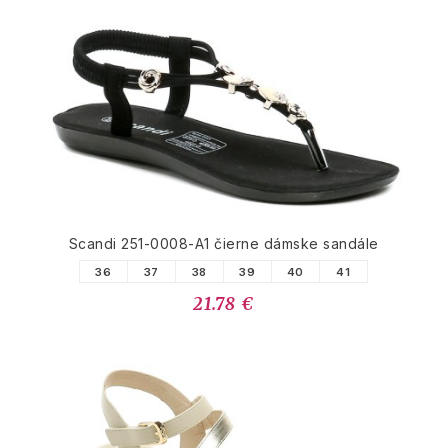
Scandi 251-0008-A1 čierne dámske sandále
36
37
38
39
40
41
21.78 €