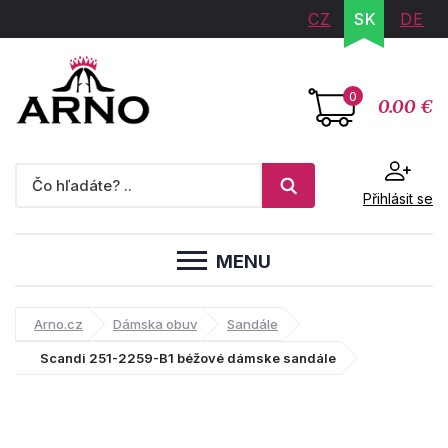
CZ
SK
DE
0
0.00 €
Přihlásit se
MENU
Arno.cz
Dámska obuv
Sandále
Scandi 251-2259-B1 béžové dámske sandále