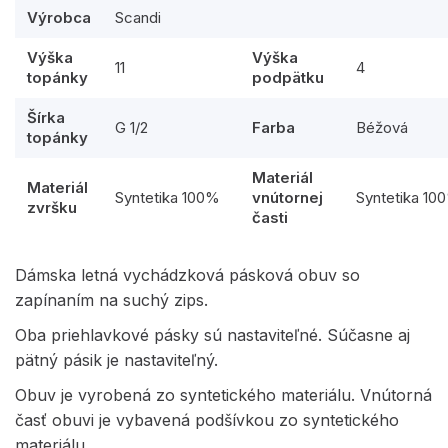
Výrobca
Scandi
Výška
Výška
11
4
topánky
podpätku
Šírka
G 1/2
Farba
Béžová
topánky
Materiál
Materiál
Syntetika 100%
vnútornej
Syntetika 10
zvršku
časti
Dámska letná vychádzková pásková obuv so
zapínaním na suchý zips.
Oba priehlavkové pásky sú nastaviteľné. Súčasne aj
pätný pásik je nastaviteľný.
Obuv je vyrobená zo syntetického materiálu. Vnútorná
časť obuvi je vybavená podšívkou zo syntetického
materiálu.