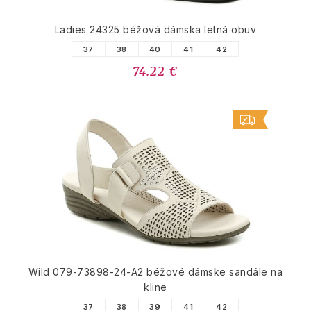
Ladies 24325 béžová dámska letná obuv
37
38
40
41
42
74.22 €
Wild 079-73898-24-A2 béžové dámske sandále na
kline
37
38
39
41
42