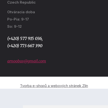
Czech Republic
Otváracia doba
Po-Pia: 9-17
So: 9-12
(+420) 577 915 036,
(+420) 773 667 390
arnoobuv@gmail.com
Tvorba e-shopů a webových stránek Zlín