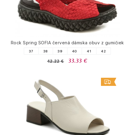
Rock Spring SOFIA červená dámska obuv z gumičiek
37
38
39
40
41
42
33.33 €
42.22 €