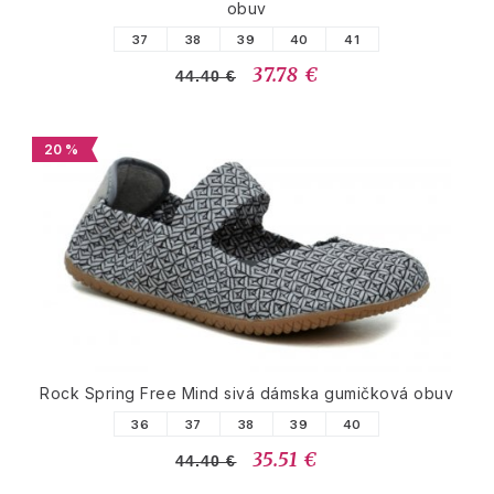
obuv
37
38
39
40
41
37.78 €
44.40 €
20 %
Rock Spring Free Mind sivá dámska gumičková obuv
36
37
38
39
40
35.51 €
44.40 €