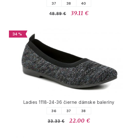
37
38
40
39.11 €
48.89 €
34 %
Ladies 1118-24-36 čierne dámske baleríny
36
37
38
22.00 €
33.33 €