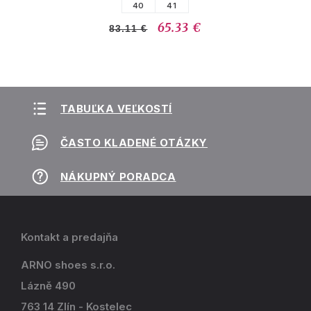
40
41
65.33 €
83.11 €
TABUĽKA VEĽKOSTÍ
ČASTO KLADENÉ OTÁZKY
NÁKUPNÝ PORADCA
Kontakt a predajňa
ARNO shoes s.r.o.
Lázně 490
763 14 Zlín - Kostelec