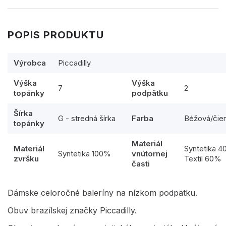
POPIS PRODUKTU
Výrobca
Piccadilly
Výška
Výška
7
2
topánky
podpätku
Šírka
G - stredná šírka
Farba
Béžová/čie
topánky
Materiál
Materiál
Syntetika 
Syntetika 100%
vnútornej
zvršku
Textil 60%
časti
Dámske celoročné baleríny na nízkom podpätku.
Obuv brazílskej značky Piccadilly.