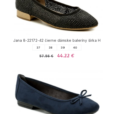
Jana 8-22172-42 čierne dámske baleríny šírka H
37
38
39
40
44.22 €
57.56 €