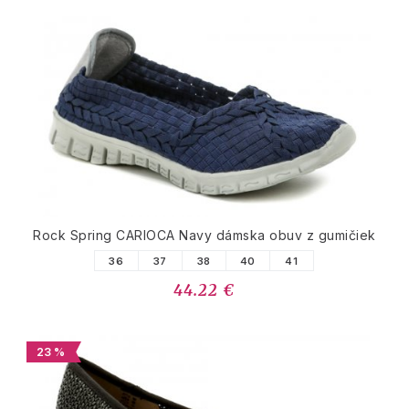
Rock Spring CARIOCA Navy dámska obuv z gumičiek
36
37
38
40
41
44.22 €
23 %