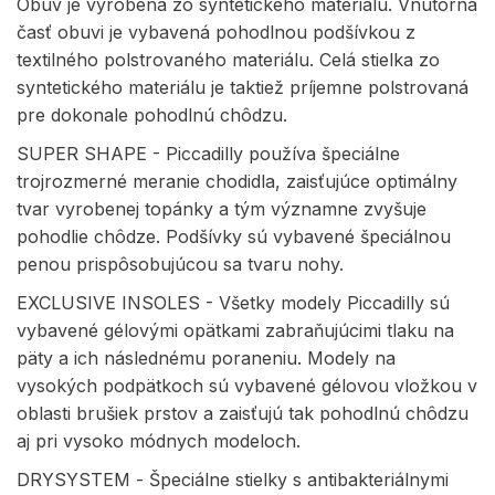
Obuv je vyrobená zo syntetického materiálu. Vnútorná
časť obuvi je vybavená pohodlnou podšívkou z
textilného polstrovaného materiálu. Celá stielka zo
syntetického materiálu je taktiež príjemne polstrovaná
pre dokonale pohodlnú chôdzu.
SUPER SHAPE - Piccadilly používa špeciálne
trojrozmerné meranie chodidla, zaisťujúce optimálny
tvar vyrobenej topánky a tým významne zvyšuje
pohodlie chôdze. Podšívky sú vybavené špeciálnou
penou prispôsobujúcou sa tvaru nohy.
EXCLUSIVE INSOLES - Všetky modely Piccadilly sú
vybavené gélovými opätkami zabraňujúcimi tlaku na
päty a ich následnému poraneniu. Modely na
vysokých podpätkoch sú vybavené gélovou vložkou v
oblasti brušiek prstov a zaisťujú tak pohodlnú chôdzu
aj pri vysoko módnych modeloch.
DRYSYSTEM - Špeciálne stielky s antibakteriálnymi