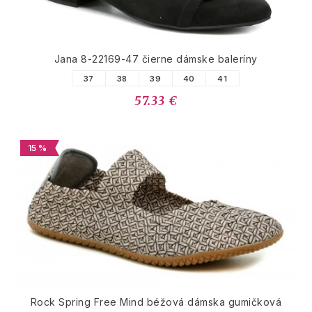
Jana 8-22169-47 čierne dámske baleríny
37
38
39
40
41
57.33 €
15 %
Rock Spring Free Mind béžová dámska gumičková