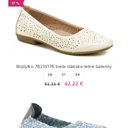
17 %
Wojtylko 7B23517B biele dámske letné baleríny
36
37
39
42.22 €
51.11 €