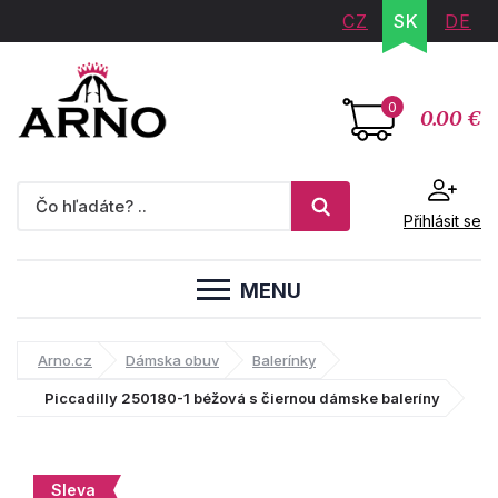
CZ
SK
DE
0
0.00 €
Přihlásit se
MENU
Arno.cz
Dámska obuv
Balerínky
Piccadilly 250180-1 béžová s čiernou dámske baleríny
Sleva