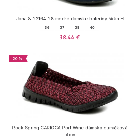
Jana 8-22164-28 modré dámske baleríny šírka H
36
37
38
40
38.44 €
20 %
Rock Spring CARIOCA Port Wine dámska gumičková
obuv