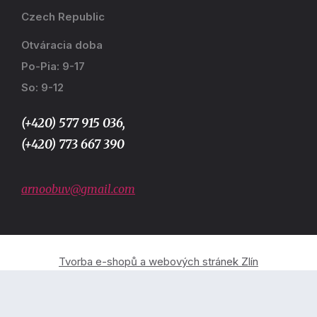
Czech Republic
Otváracia doba
Po-Pia: 9-17
So: 9-12
(+420) 577 915 036,
(+420) 773 667 390
arnoobuv@gmail.com
Tvorba e-shopů a webových stránek Zlín