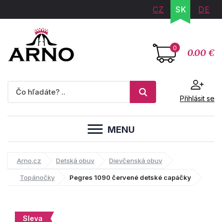
CZ
SK
DE
0
0.00 €
Přihlásit se
MENU
Arno.cz
Detská obuv
Dievčenská obuv
Topánočky
Pegres 1090 červené detské capáčky
Sleva