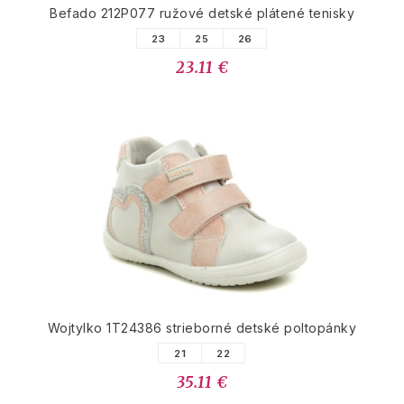
Befado 212P077 ružové detské plátené tenisky
23
25
26
23.11 €
Wojtylko 1T24386 strieborné detské poltopánky
21
22
35.11 €