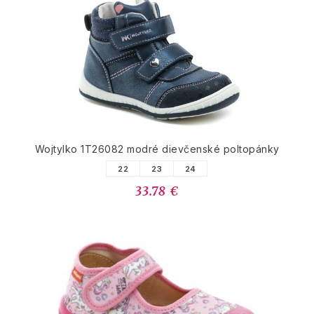
Wojtylko 1T26082 modré dievčenské poltopánky
22
23
24
33.78 €