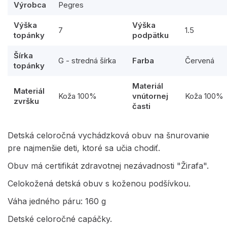
Výrobca
Pegres
Výška
Výška
7
1.5
topánky
podpätku
Šírka
G - stredná šírka
Farba
Červená
topánky
Materiál
Materiál
Koža 100%
vnútornej
Koža 100%
zvršku
časti
Detská celoročná vychádzková obuv na šnurovanie
pre najmenšie deti, ktoré sa učia chodiť.
Obuv má certifikát zdravotnej nezávadnosti "Žirafa".
Celokožená detská obuv s koženou podšívkou.
Váha jedného páru: 160 g
Detské celoročné capáčky.