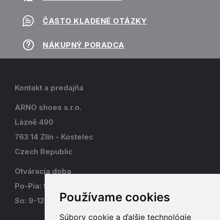
ČASTO KLADENÉ OTÁZKY
NÁKUPNÝ PORADCA
Kontakt a predajňa
ARNO shoes s.r.o.
Lázně 490
763 14 Zlín - Kostelec
Czech Republic
Otváracia doba
Po-Pia: 9-17
Používame cookies
So: 9-12
Súbory cookie a ďalšie technológie