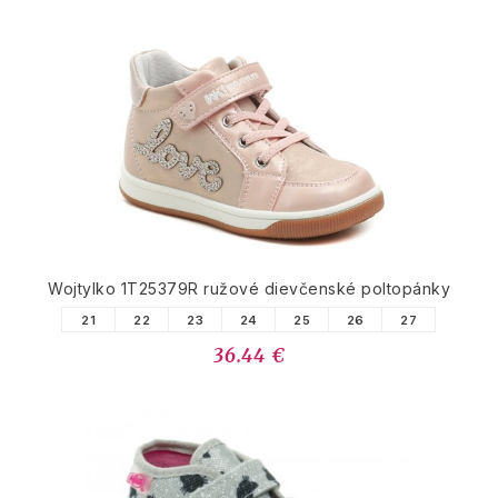
Wojtylko 1T25379R ružové dievčenské poltopánky
21
22
23
24
25
26
27
36.44 €