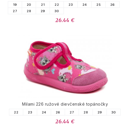
19
20
21
22
23
24
25
26
27
28
29
30
26.44 €
Milami 226 ružové dievčenské topánočky
22
23
24
26
27
28
29
30
26.44 €