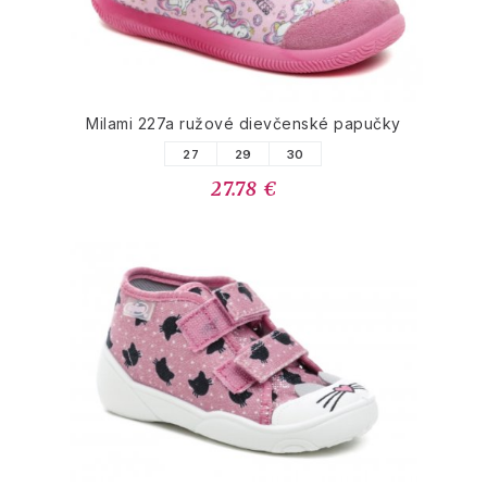
Milami 227a ružové dievčenské papučky
27
29
30
27.78 €