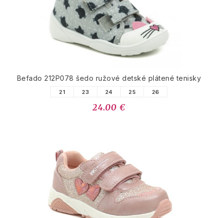
Befado 212P078 šedo ružové detské plátené tenisky
21
23
24
25
26
24.00 €