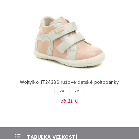
Wojtylko 1T24386 ružové detské poltopánky
20
22
35.11 €
TABUĽKA VEĽKOSTÍ