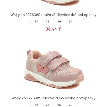
Wojtylko 1A26389a ružové dievčenské poltopánky
27
28
29
30
36.44 €
Wojtylko 1A26389 ružové dievčenské poltopánky
22
24
25
26