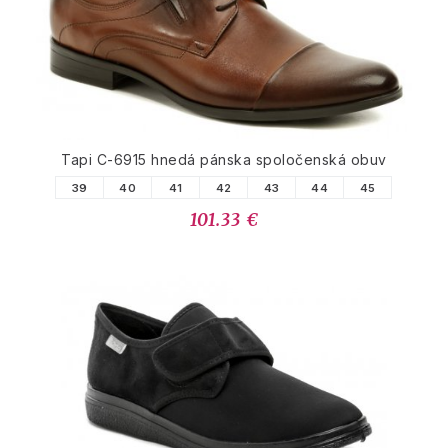
Tapi C-6915 hnedá pánska spoločenská obuv
39
40
41
42
43
44
45
101.33 €