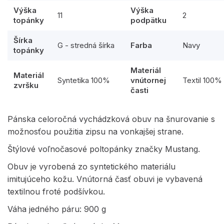
Výška
Výška
11
2
topánky
podpätku
Šírka
G - stredná šírka
Farba
Navy
topánky
Materiál
Materiál
Syntetika 100%
vnútornej
Textil 100%
zvršku
časti
Pánska celoročná vychádzková obuv na šnurovanie s
možnosťou použitia zipsu na vonkajšej strane.
Štýlové voľnočasové poltopánky značky Mustang.
Obuv je vyrobená zo syntetického materiálu
imitujúceho kožu. Vnútorná časť obuvi je vybavená
textilnou froté podšívkou.
Váha jedného páru: 900 g