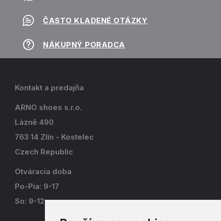
ČASTO KLADENÉ OTÁZKY
NÁKUPNÝ PORADCA
Kontakt a predajňa
ARNO shoes s.r.o.
Lázně 490
763 14 Zlín - Kostelec
Czech Republic
Otváracia doba
Po-Pia: 9-17
So: 9-12