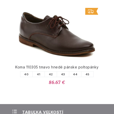
Koma 110305 tmavo hnedé pánske poltopánky
40
41
42
43
44
45
86.67 €
TABUĽKA VEĽKOSTÍ