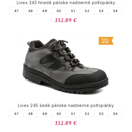
Livex 245 hnedé pánske nadmerné poltopánky
47
48
49
50
51
52
53
54
132.89 €
Livex 245 šedé pánske nadmerné poltopánky
47
48
49
50
51
52
53
54
132.89 €