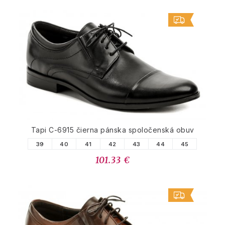
Tapi C-6915 čierna pánska spoločenská obuv
39
40
41
42
43
44
45
101.33 €