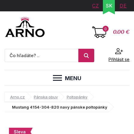
CZ
SK
DE
0
0.00 €
Přihlásit se
MENU
Arno.cz
Pánska obuv
Poltopánky
Mustang 4154-304-820 navy pánske poltopánky
Sleva