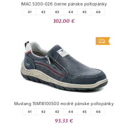
IMAC 5200-026 čierne pánske poltopánky
41
42
43
44
45
46
102.00 €
Mustang 15M18100500 modré pánske poltopánky
41
42
43
44
45
46
93.33 €