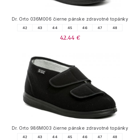
Dr. Orto 036M006 čierne pánske zdravotné topánky
42
43
44
45
46
47
48
42.44 €
Dr. Orto 986M003 čierne pánske zdravotné topánky
42
43
44
45
46
47
48