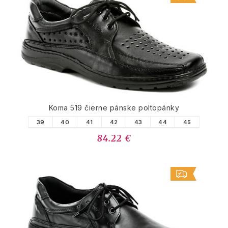
Koma 519 čierne pánske poltopánky
39
40
41
42
43
44
45
84.22 €