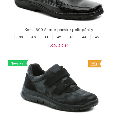
Koma 500 čierne pánske poltopánky
39
40
41
42
43
44
45
84.22 €
Novinka