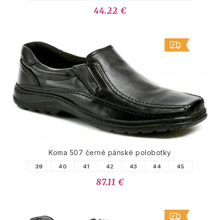
44.22 €
Koma 507 černé pánské polobotky
39
40
41
42
43
44
45
87.11 €