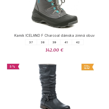
Kamik ICELAND F Charcoal dámska zimná obuv
37
38
39
41
42
142.00 €
5 %