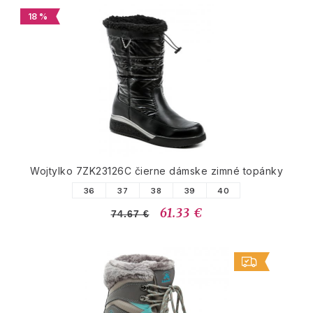
18 %
Wojtylko 7ZK23126C čierne dámske zimné topánky
36
37
38
39
40
61.33 €
74.67 €