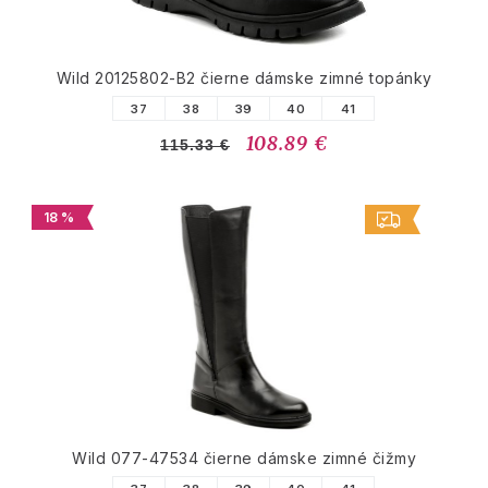
Wild 20125802-B2 čierne dámske zimné topánky
37
38
39
40
41
108.89 €
115.33 €
18 %
Wild 077-47534 čierne dámske zimné čižmy