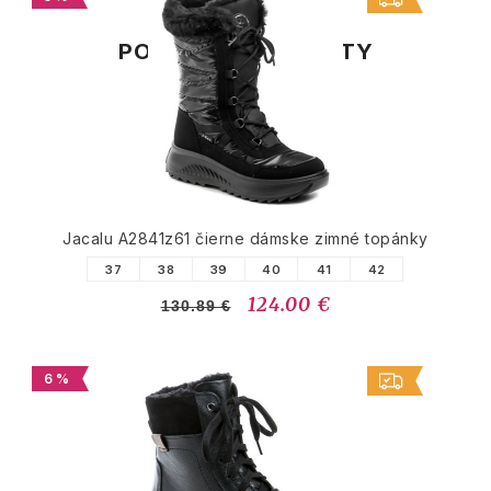
PODOBNÉ PRODUKTY
Jacalu A2841z61 čierne dámske zimné topánky
37
38
39
40
41
42
124.00 €
130.89 €
6 %