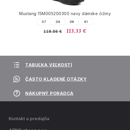
Mustang 15M005200300 navy dámske čižmy
37
38
39
41
113.33 €
119.56 €
TABUĽKA VEĽKOSTÍ
ČASTO KLADENÉ OTÁZKY
NÁKUPNÝ PORADCA
Kontakt a predajňa