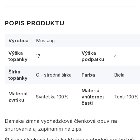
POPIS PRODUKTU
Výrobca
Mustang
Výška
Výška
17
4
topánky
podpätku
Šírka
G - stredná šírka
Farba
Biela
topánky
Materiál
Materiál
Syntetika 100%
vnútornej
Textil 100%
zvršku
časti
Dámska zimná vychádzková členková obuv na
šnurovanie aj zapínaním na zips.
Štýlové členkové topánky Mustang vhodné pre bežné