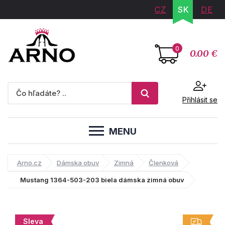
CZ
SK
DE
0
0.00 €
Přihlásit se
MENU
Arno.cz
Dámska obuv
Zimná
Členková
Mustang 1364-503-203 biela dámska zimná obuv
Sleva