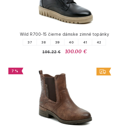
Wild R700-15 čierne dámske zimné topánky
37
38
39
40
41
42
100.00 €
106.22 €
7 %