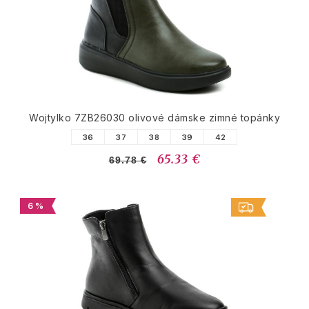
Wojtylko 7ZB26030 olivové dámske zimné topánky
36
37
38
39
42
65.33 €
69.78 €
6 %