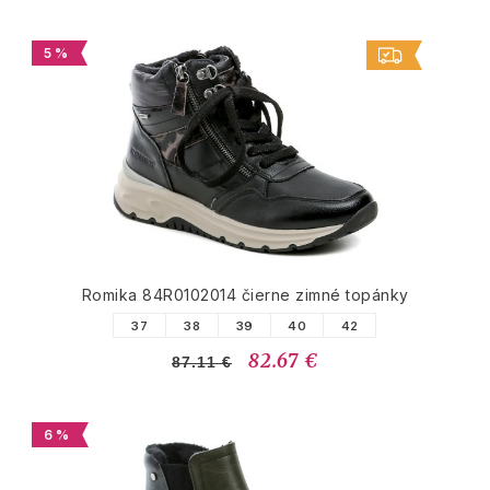
5 %
Romika 84R0102014 čierne zimné topánky
37
38
39
40
42
82.67 €
87.11 €
6 %