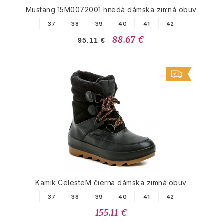
Mustang 15M0072001 hnedá dámska zimná obuv
37
38
39
40
41
42
88.67 €
95.11 €
Kamik CelesteM čierna dámska zimná obuv
37
38
39
40
41
42
155.11 €