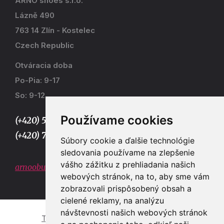
ARNO shoes s.r.o.
Lázně 490
763 14 Zlín - Kostelec
Czech Republic
Otváracia doba
Po-Pia: 9-17
So: 9-12
Používame cookies
(+420) 577 915 036,
(+420) 773 667 390
Súbory cookie a ďalšie technológie
sledovania používame na zlepšenie
vášho zážitku z prehliadania našich
arnoobuv@gmail.com
webových stránok, na to, aby sme vám
zobrazovali prispôsobený obsah a
cielené reklamy, na analýzu
návštevnosti našich webových stránok
Tvorba e-shopů a webových stránek Zlín