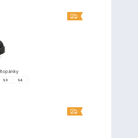
ltopánky
53
54