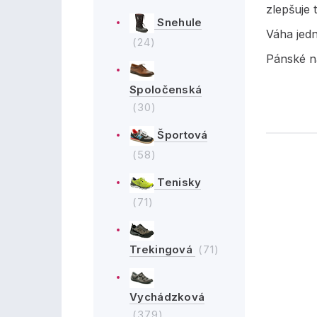
zlepšuje 
Snehule
Váha jed
(24)
Pánské n
Spoločenská
(30)
Športová
(58)
Tenisky
(71)
Trekingová
(71)
Vychádzková
(379)