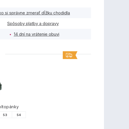
ko si správne zmerať dĺžku chodidla
Spôsoby platby a dopravy
14 dní na vrátenie obuvi
TY
oltopánky
53
54