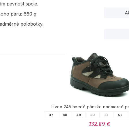
tím pevnost spoje.
A
noho páru: 660 g
adměrné polobotky.
PODOBNÉ PRODUK
Livex 245 hnedé pánske nadmerné p
47
48
49
50
51
52
132.89 €