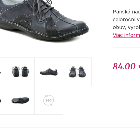
Pánská na
celoroční 
obuv, vyro
Viac inform
84.00 