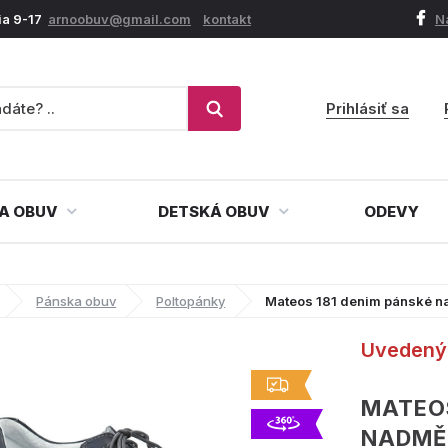
ia 9-17
arnoobuv@gmail.com
kontakt
N
Prihlásiť sa
A OBUV
DETSKÁ OBUV
ODEVY
Pánska obuv
Poltopánky
Mateos 181 denim pánské n
Uvedený 
MATEOS
NADMĚ