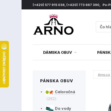
(+420) 577 915 036, (+420) 773 667 390, Po-P
DÁMSKA OBUV
PÁNSK
Arno.cz
PÁNSKA OBUV
Celoročná
(262)
Do vody