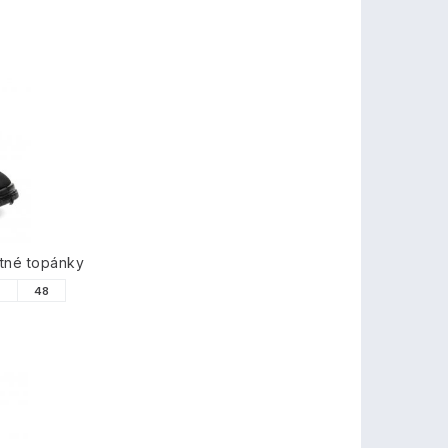
tné topánky
7
48