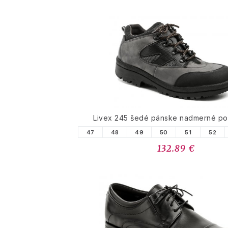
Livex 245 šedé pánske nadmerné po
47
48
49
50
51
52
132.89 €