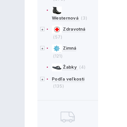
Westernová
(3)
Zdravotná
(57)
Zimná
(121)
Žabky
(4)
Podľa veľkosti
(135)