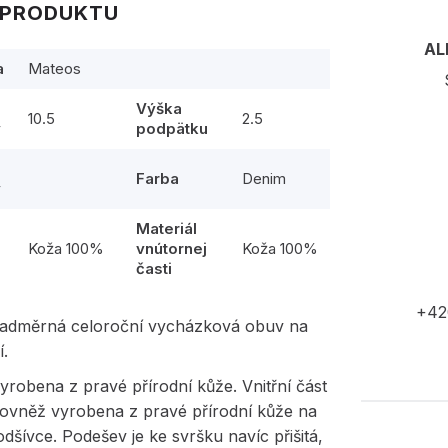
 PRODUKTU
AL
a
Mateos
Výška
10.5
2.5
y
podpätku
Farba
Denim
y
Materiál
l
Koža 100%
vnútornej
Koža 100%
časti
+42
adměrná celoroční vycházková obuv na
í.
yrobena z pravé přírodní kůže. Vnitřní část
rovněž vyrobena z pravé přírodní kůže na
podšívce. Podešev je ke svršku navíc přišitá,