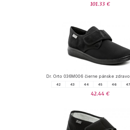
101.33 €
Dr. Orto 036M006 čierne pánske zdravo
42
43
44
45
46
4
42.44 €