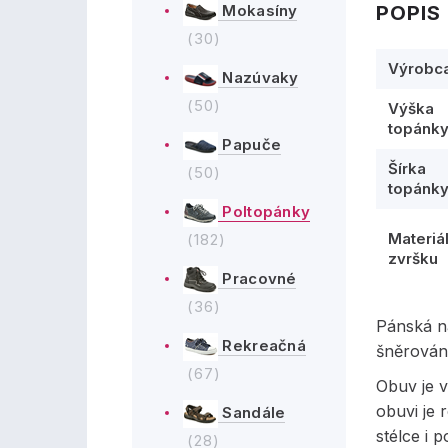
POPIS
Mokasíny
(30)
Výrobc
Nazúvaky
(50)
Výška
topánk
Papuče
Šírka
(50)
topánk
Poltopánky
Materiá
(182)
zvršku
Pracovné
(36)
Pánská n
Rekreačná
šněrován
(67)
Obuv je v
obuvi je 
Sandále
stélce i 
(28)