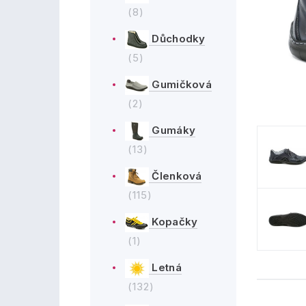
(8)
Důchodky
(5)
Gumičková
(2)
Gumáky
(13)
Členková
(115)
Kopačky
(1)
Letná
(132)