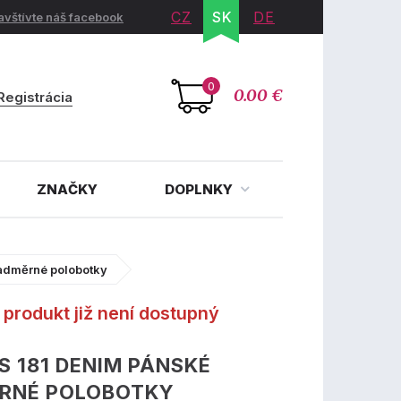
CZ
SK
DE
avštívte náš facebook
0
0.00 €
Registrácia
ZNAČKY
DOPLNKY
adměrné polobotky
produkt již není dostupný
 181 DENIM PÁNSKÉ
RNÉ POLOBOTKY