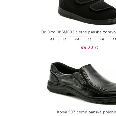
Dr. Orto 986M003 čierne pánske zdravo
42
43
44
45
46
4
44.22 €
Koma 507 černé pánské polobo