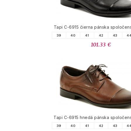
Tapi C-6915 čierna pánska spoločen
39
40
41
42
43
4
101.33 €
Tapi C-6915 hnedá pánska spoločen
39
40
41
42
43
4