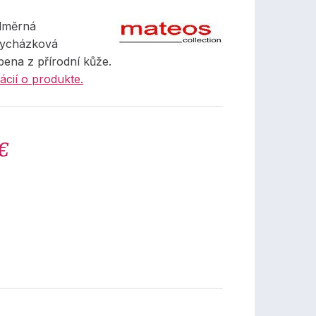
dměrná
vycházková
bena z přírodní kůže.
ácií o produkte.
€