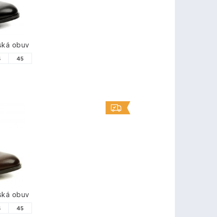
ská obuv
4
45
ská obuv
4
45