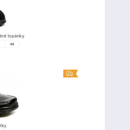
tné topánky
7
48
tky