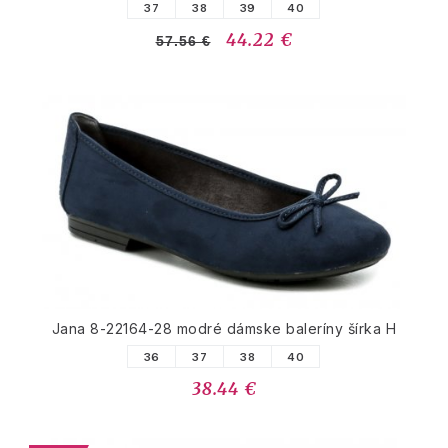
37
38
39
40
44.22 €
57.56 €
Jana 8-22164-28 modré dámske baleríny šírka H
36
37
38
40
38.44 €