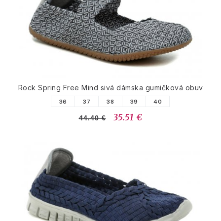
Rock Spring Free Mind sivá dámska gumičková obuv
36
37
38
39
40
35.51 €
44.40 €