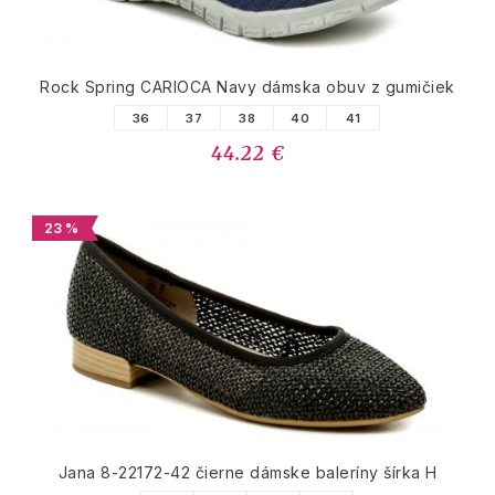
Rock Spring CARIOCA Navy dámska obuv z gumičiek
36
37
38
40
41
44.22 €
23 %
Jana 8-22172-42 čierne dámske baleríny šírka H