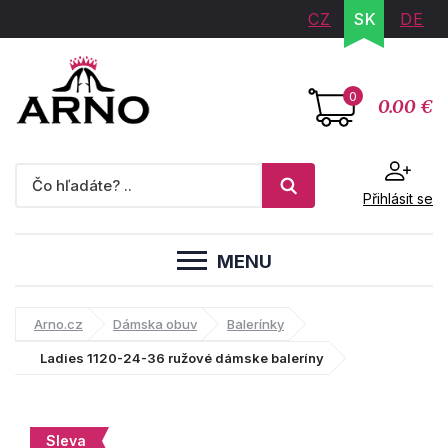
CZ
SK
DE
0
0.00 €
Přihlásit se
MENU
Arno.cz
Dámska obuv
Balerínky
Ladies 1120-24-36 ružové dámske baleríny
Sleva