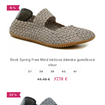
15 %
Rock Spring Free Mind béžová dámska gumičková
obuv
37
38
39
40
41
37.78 €
44.40 €
20 %