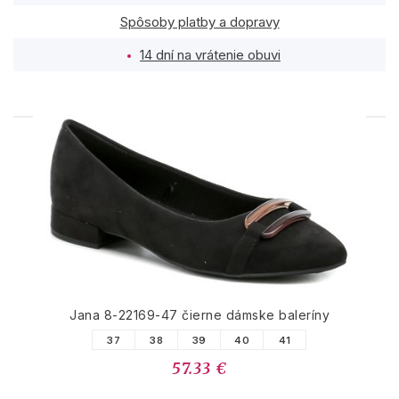
Spôsoby platby a dopravy
14 dní na vrátenie obuvi
PODOBNÉ PRODUKTY
Jana 8-22169-47 čierne dámske baleríny
37
38
39
40
41
57.33 €