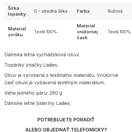
Šírka
G - stredná šírka
Farba
Ružová
topánky
Materiál
Materiál
Textil 100%
vnútornej
Textil 100%
zvršku
časti
Dámska letná vychádzková obuv.
Topánky značky Ladies.
Obuv je vyrobená z textilného materiálu. Vnútorná
časť obuvi je vybavená textilným materiálom.
Váha jedného páru: 260 g
Dámske letné baleríny Ladies.
POTREBUJETE PORADIŤ
ALEBO OBJEDNAŤ TELEFONICKY?