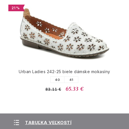
21 %
Urban Ladies 242-25 biele dámske mokasíny
40
41
65.33 €
83.11 €
TABUĽKA VEĽKOSTÍ