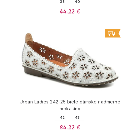
38
40
44.22 €
Urban Ladies 242-25 biele dámske nadmerné
mokasíny
42
43
84.22 €