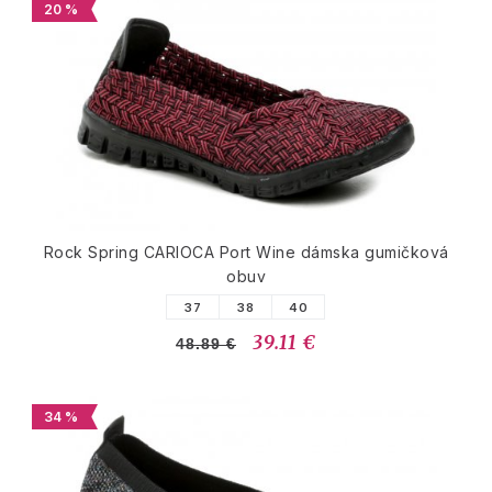
20 %
Rock Spring CARIOCA Port Wine dámska gumičková
obuv
37
38
40
39.11 €
48.89 €
34 %