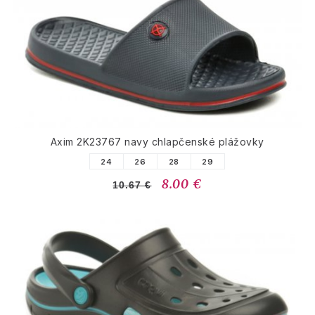
Axim 2K23767 navy chlapčenské plážovky
24
26
28
29
8.00 €
10.67 €