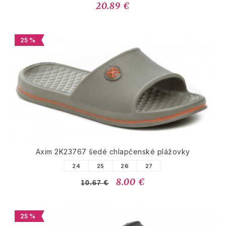
20.89 €
25 %
Axim 2K23767 šedé chlapčenské plážovky
24
25
26
27
8.00 €
10.67 €
25 %