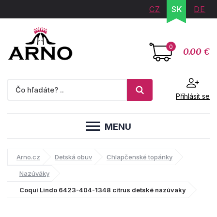
CZ
SK
DE
0
0.00 €
Přihlásit se
MENU
Arno.cz
Detská obuv
Chlapčenské topánky
Nazúváky
Coqui Lindo 6423-404-1348 citrus detské nazúvaky