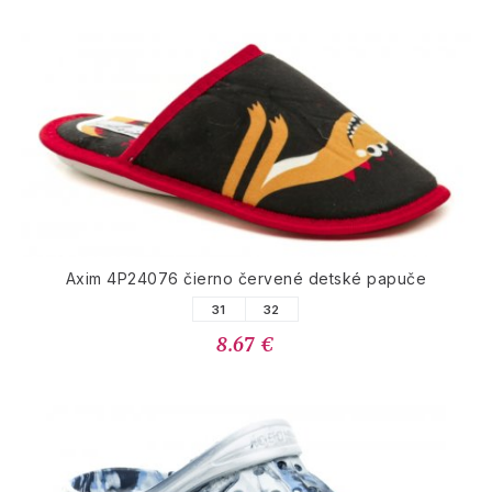
Axim 4P24076 čierno červené detské papuče
31
32
8.67 €