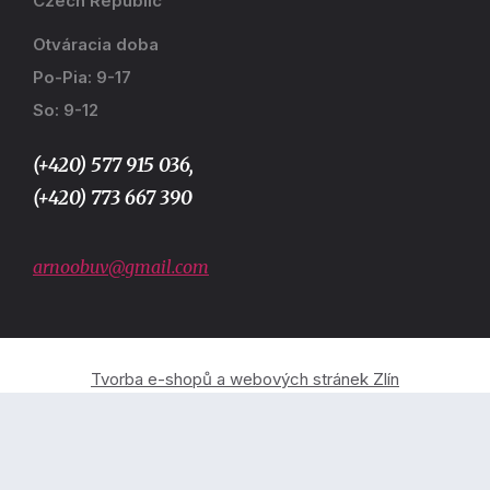
Czech Republic
Otváracia doba
Po-Pia: 9-17
So: 9-12
(+420) 577 915 036,
(+420) 773 667 390
arnoobuv@gmail.com
Tvorba e-shopů a webových stránek Zlín