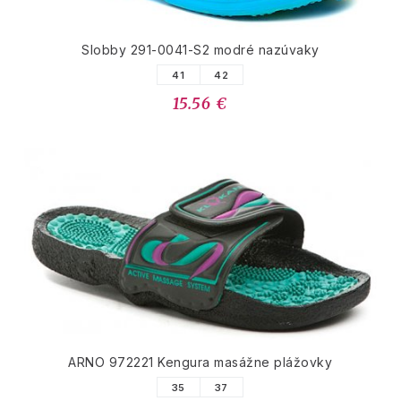
Slobby 291-0041-S2 modré nazúvaky
41
42
15.56 €
ARNO 972221 Kengura masážne plážovky
35
37