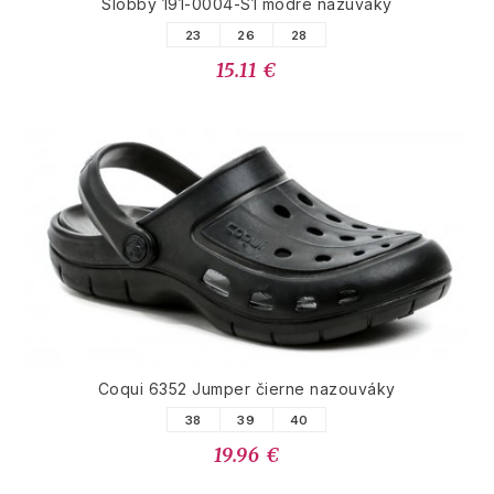
Slobby 191-0004-S1 modré nazúvaky
23
26
28
15.11 €
Coqui 6352 Jumper čierne nazouváky
38
39
40
19.96 €