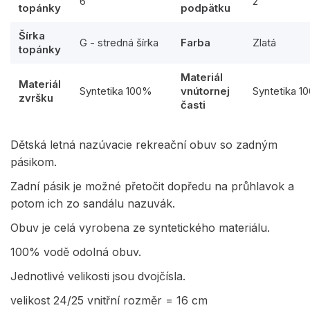
6
2
topánky
podpätku
Šírka
G - stredná šírka
Farba
Zlatá
topánky
Materiál
Materiál
Syntetika 100%
vnútornej
Syntetika 1
zvršku
časti
Dětská letná nazúvacie rekreační obuv so zadným
pásikom.
Zadní pásik je možné přetočit dopředu na průhlavok a
potom ich zo sandálu nazuvák.
Obuv je celá vyrobena ze syntetického materiálu.
100% vodě odolná obuv.
Jednotlivé velikosti jsou dvojčísla.
velikost 24/25 vnitřní rozměr = 16 cm