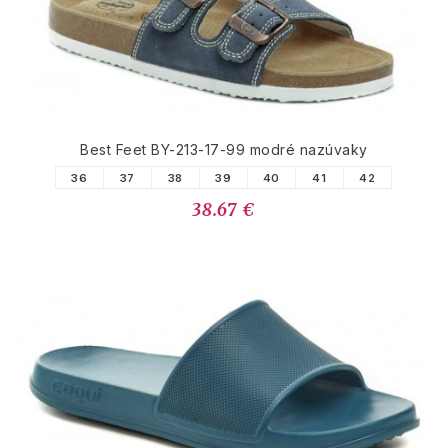
Best Feet BY-213-17-99 modré nazúvaky
36
37
38
39
40
41
42
38.67 €