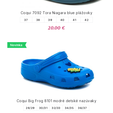
Coqui 7092 Tora Niagara blue plážovky
37
38
39
40
41
42
20.00 €
Novinka
Coqui Big Frog 8101 modré detské nazúvaky
28/29
30/31
32/33
34/35
36/37