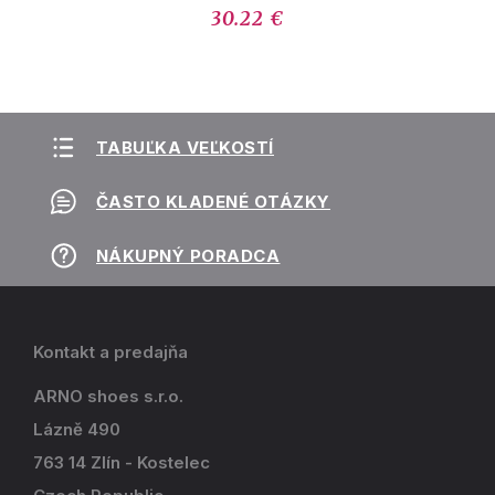
30.22 €
TABUĽKA VEĽKOSTÍ
ČASTO KLADENÉ OTÁZKY
NÁKUPNÝ PORADCA
Kontakt a predajňa
ARNO shoes s.r.o.
Lázně 490
763 14 Zlín - Kostelec