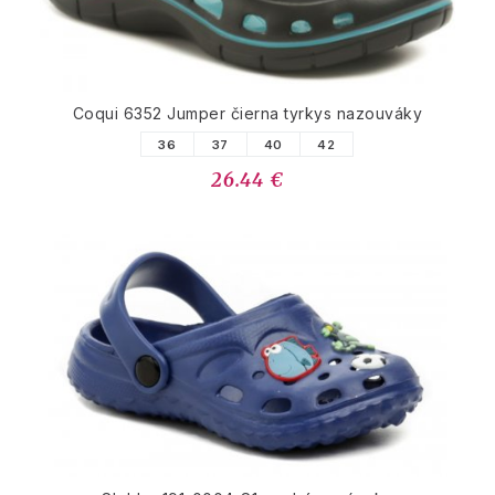
Coqui 6352 Jumper čierna tyrkys nazouváky
36
37
40
42
26.44 €