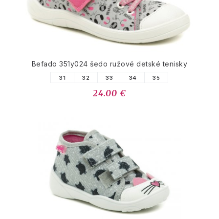
Befado 351y024 šedo ružové detské tenisky
31
32
33
34
35
24.00 €