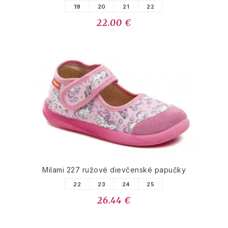
19
20
21
22
22.00 €
Milami 227 ružové dievčenské papučky
22
23
24
25
26.44 €