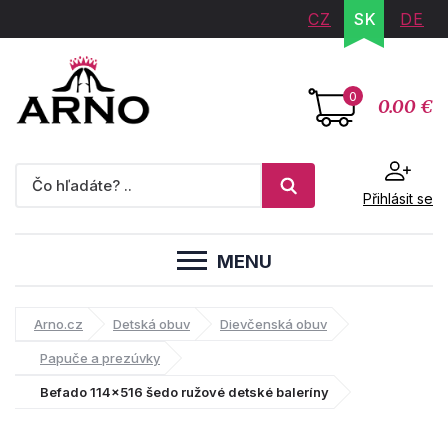
CZ
SK
DE
0
0.00 €
Přihlásit se
MENU
Arno.cz
Detská obuv
Dievčenská obuv
Papuče a prezúvky
Befado 114x516 šedo ružové detské baleríny