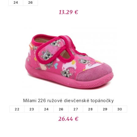
24
26
13.29 €
Milami 226 ružové dievčenské topánočky
22
23
24
26
27
28
29
30
26.44 €