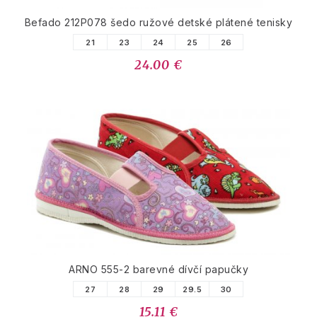
Befado 212P078 šedo ružové detské plátené tenisky
21
23
24
25
26
24.00 €
ARNO 555-2 barevné dívčí papučky
27
28
29
29.5
30
15.11 €