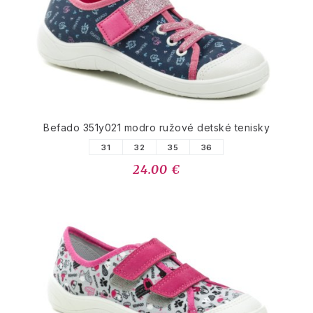
Befado 351y021 modro ružové detské tenisky
31
32
35
36
24.00 €