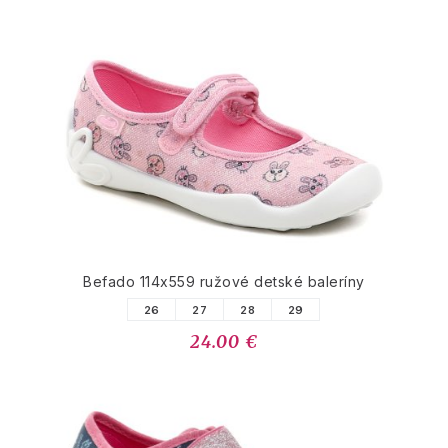
Befado 114x559 ružové detské baleríny
26
27
28
29
24.00 €