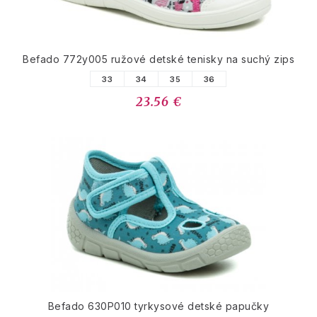
Befado 772y005 ružové detské tenisky na suchý zips
33
34
35
36
23.56 €
Befado 630P010 tyrkysové detské papučky