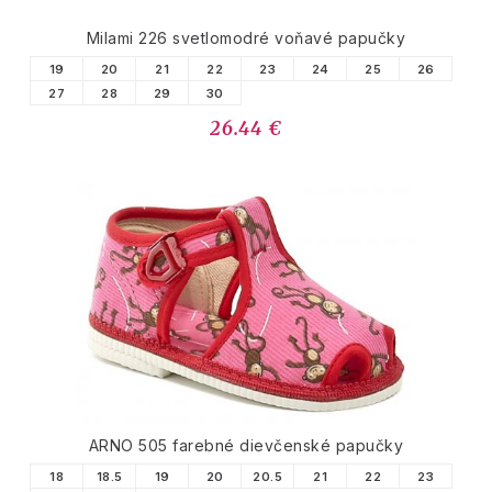
Milami 226 svetlomodré voňavé papučky
19
20
21
22
23
24
25
26
27
28
29
30
26.44 €
ARNO 505 farebné dievčenské papučky
18
18.5
19
20
20.5
21
22
23