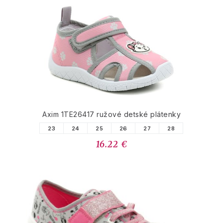
Axim 1TE26417 ružové detské plátenky
23
24
25
26
27
28
16.22 €