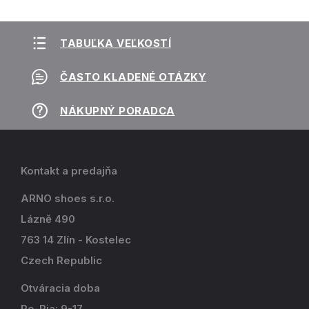
TABUĽKA VEĽKOSTÍ
ČASTO KLADENÉ OTÁZKY
NÁKUPNÝ PORADCA
Kontakt a predajňa
ARNO shoes s.r.o.
Lázně 490
763 14 Zlín - Kostelec
Czech Republic
Otváracia doba
Po-Pia: 9-17