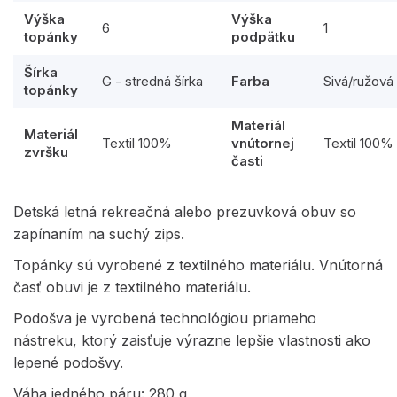
Výška
Výška
6
1
topánky
podpätku
Šírka
G - stredná šírka
Farba
Sivá/ružová
topánky
Materiál
Materiál
Textil 100%
vnútornej
Textil 100%
zvršku
časti
Detská letná rekreačná alebo prezuvková obuv so
zapínaním na suchý zips.
Topánky sú vyrobené z textilného materiálu. Vnútorná
časť obuvi je z textilného materiálu.
Podošva je vyrobená technológiou priameho
nástreku, ktorý zaisťuje výrazne lepšie vlastnosti ako
lepené podošvy.
Váha jedného páru: 280 g