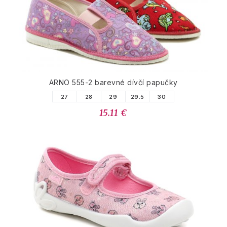
ARNO 555-2 barevné dívčí papučky
27
28
29
29.5
30
15.11 €