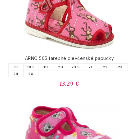
ARNO 505 farebné dievčenské papučky
18
18.5
19
20
20.5
21
22
23
24
26
13.29 €