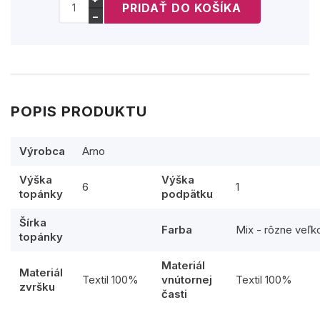
−
POPIS PRODUKTU
Výrobca
Arno
Výška
Výška
6
1
topánky
podpätku
Šírka
Farba
Mix - rôzne veľk
topánky
Materiál
Materiál
Textil 100%
vnútornej
Textil 100%
zvršku
časti