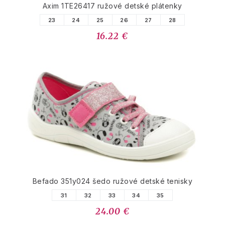
Axim 1TE26417 ružové detské plátenky
23
24
25
26
27
28
16.22 €
Befado 351y024 šedo ružové detské tenisky
31
32
33
34
35
24.00 €