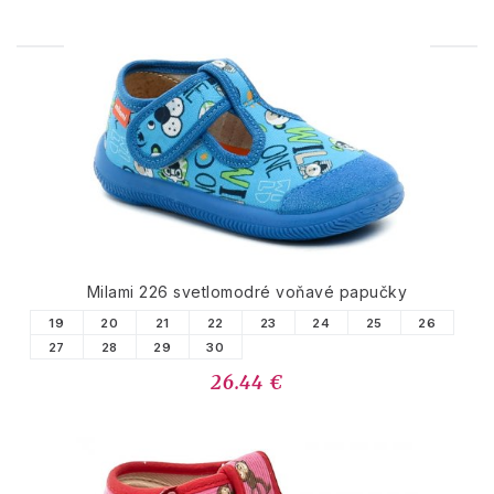
PODOBNÉ PRODUKTY
Milami 226 svetlomodré voňavé papučky
19
20
21
22
23
24
25
26
27
28
29
30
26.44 €