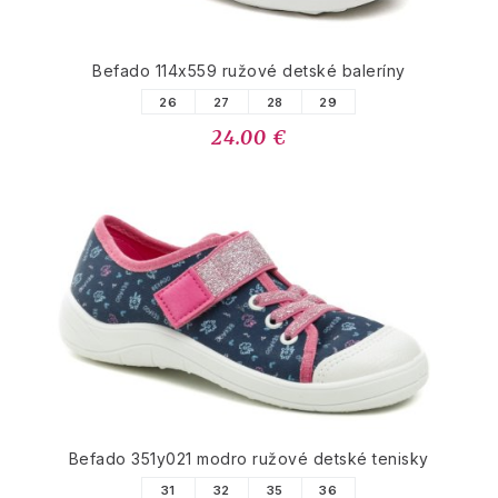
Befado 114x559 ružové detské baleríny
26
27
28
29
24.00 €
Befado 351y021 modro ružové detské tenisky
31
32
35
36