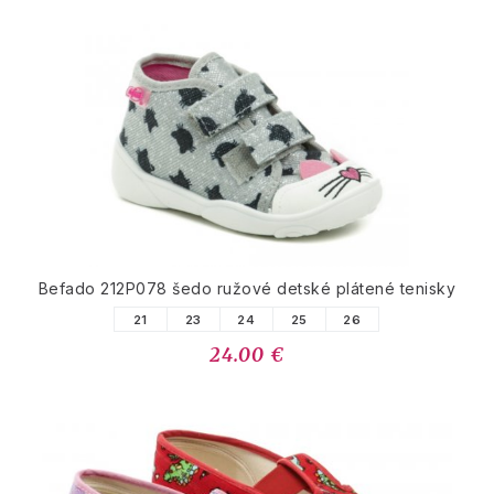
Befado 212P078 šedo ružové detské plátené tenisky
21
23
24
25
26
24.00 €