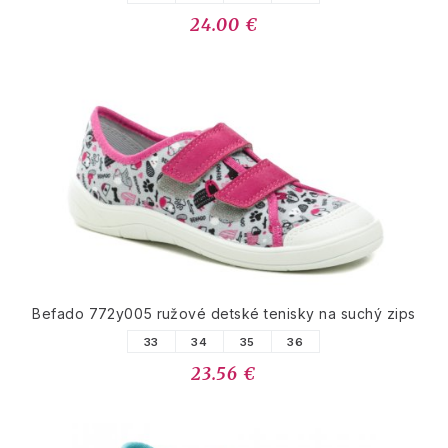
24.00 €
Befado 772y005 ružové detské tenisky na suchý zips
33
34
35
36
23.56 €