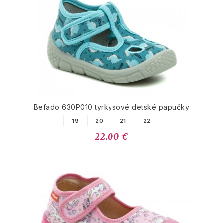
Befado 630P010 tyrkysové detské papučky
19
20
21
22
22.00 €