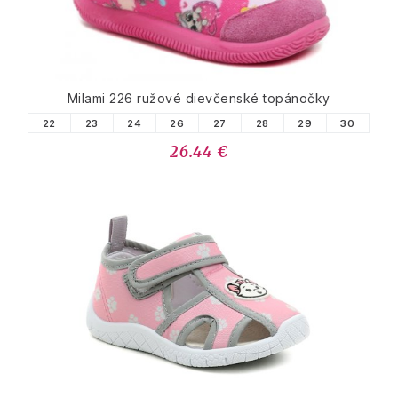
Milami 226 ružové dievčenské topánočky
22
23
24
26
27
28
29
30
26.44 €