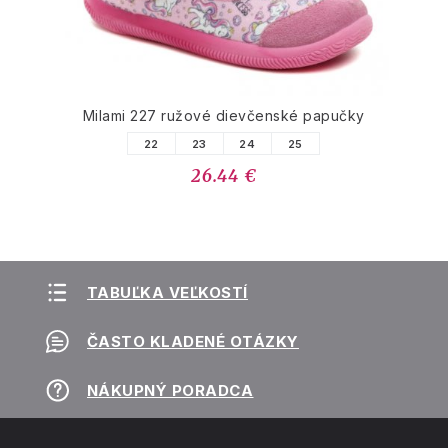
Milami 227 ružové dievčenské papučky
22
23
24
25
26.44 €
TABUĽKA VEĽKOSTÍ
ČASTO KLADENÉ OTÁZKY
NÁKUPNÝ PORADCA