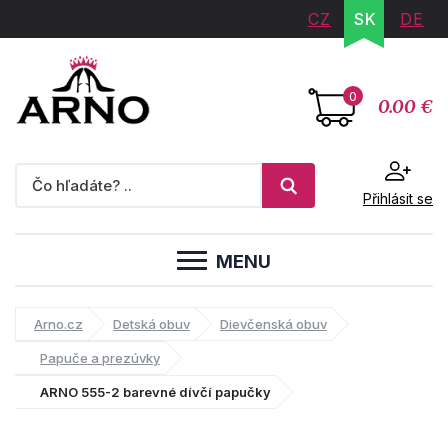
CZ
SK
DE
0
0.00 €
Přihlásit se
MENU
Arno.cz
Detská obuv
Dievčenská obuv
Papuče a prezúvky
ARNO 555-2 barevné dívčí papučky