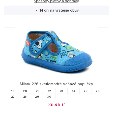
Spôsoby platby a dopravy
14 dní na vrátenie obuvi
PODOBNÉ PRODUKTY
Milami 226 svetlomodré voňavé papučky
19
20
21
22
23
24
25
26
27
28
29
30
26.44 €