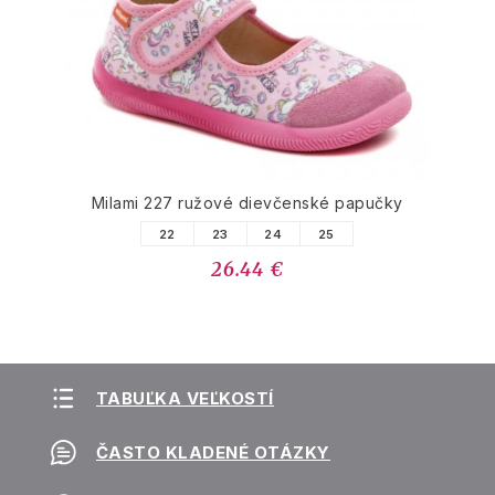
Milami 227 ružové dievčenské papučky
22
23
24
25
26.44 €
TABUĽKA VEĽKOSTÍ
ČASTO KLADENÉ OTÁZKY