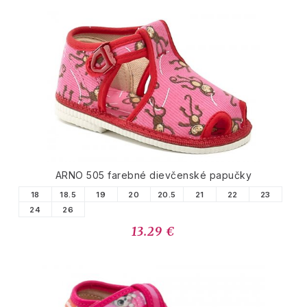
ARNO 505 farebné dievčenské papučky
18
18.5
19
20
20.5
21
22
23
24
26
13.29 €