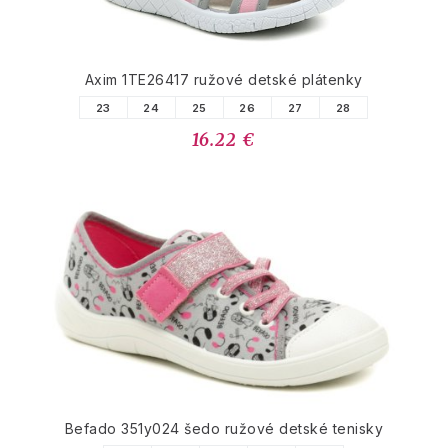
Axim 1TE26417 ružové detské plátenky
23
24
25
26
27
28
16.22 €
Befado 351y024 šedo ružové detské tenisky