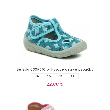
Befado 630P010 tyrkysové detské papučky
19
20
21
22
22.00 €