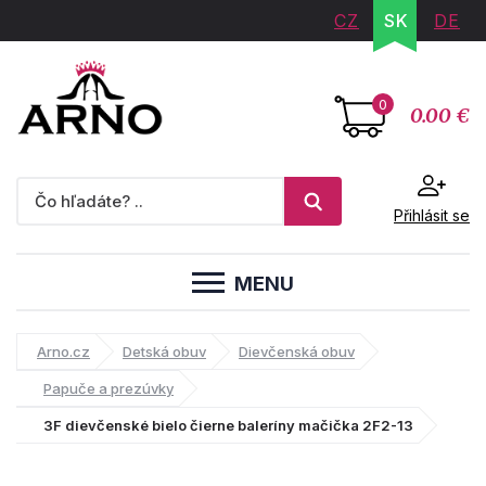
CZ
SK
DE
0
0.00 €
Přihlásit se
MENU
Arno.cz
Detská obuv
Dievčenská obuv
Papuče a prezúvky
3F dievčenské bielo čierne baleríny mačička 2F2-13