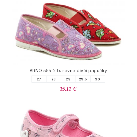
ARNO 555-2 barevné dívčí papučky
27
28
29
29.5
30
15.11 €