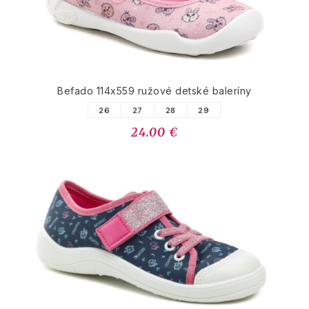
Befado 114x559 ružové detské baleríny
26
27
28
29
24.00 €