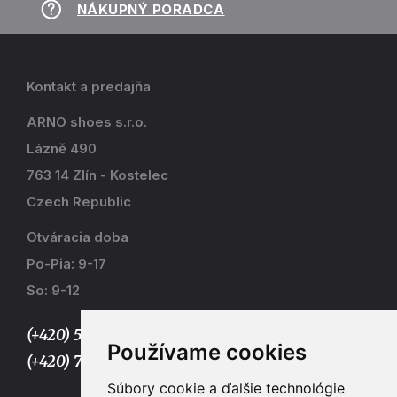
NÁKUPNÝ PORADCA
Kontakt a predajňa
ARNO shoes s.r.o.
Lázně 490
763 14 Zlín - Kostelec
Czech Republic
Otváracia doba
Po-Pia: 9-17
So: 9-12
(+420) 577 915 036,
Používame cookies
(+420) 773 667 390
Súbory cookie a ďalšie technológie