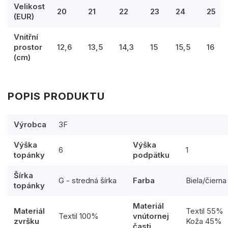
Velikost
20
21
22
23
24
25
(EUR)
Vnitřní
prostor
12,6
13,5
14,3
15
15,5
16
(cm)
POPIS PRODUKTU
Výrobca
3F
Výška
Výška
6
1
topánky
podpätku
Šírka
G - stredná šírka
Farba
Biela/čierna
topánky
Materiál
Materiál
Textil 55%
Textil 100%
vnútornej
zvršku
Koža 45%
časti