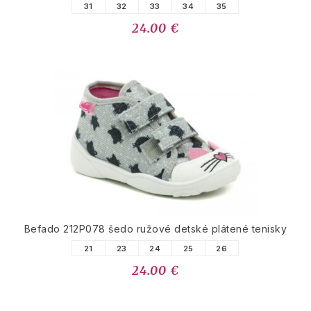
31
32
33
34
35
24.00 €
Befado 212P078 šedo ružové detské plátené tenisky
21
23
24
25
26
24.00 €