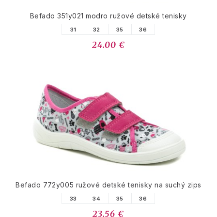
Befado 351y021 modro ružové detské tenisky
31
32
35
36
24.00 €
Befado 772y005 ružové detské tenisky na suchý zips
33
34
35
36
23.56 €