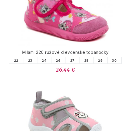
Milami 226 ružové dievčenské topánočky
22
23
24
26
27
28
29
30
26.44 €