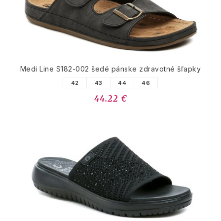
Medi Line S182-002 šedé pánske zdravotné šľapky
42
43
44
46
44.22 €