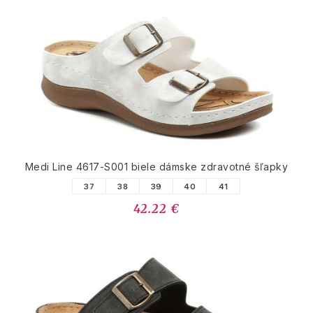
Medi Line 4617-S001 biele dámske zdravotné šľapky
37
38
39
40
41
42.22 €