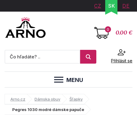
CZ
SK
DE
0
0.00 €
Přihlásit se
MENU
Arno.cz
Dámska obuv
Šľapky
Pegres 1030 modré dámske papuče