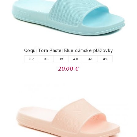
Coqui Tora Pastel Blue dámske plážovky
37
38
39
40
41
42
20.00 €