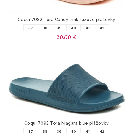
Coqui 7082 Tora Candy Pink ružové plážovky
37
38
39
40
41
42
20.00 €
Coqui 7092 Tora Niagara blue plážovky
37
38
39
40
41
42