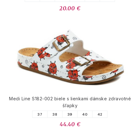
20.00 €
Medi Line S182-002 biele s lienkami dámske zdravotné
šľapky
37
38
39
40
42
44.40 €