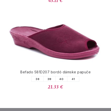
43.11 €
Befado 581D207 bordó dámske papuče
38
39
40
41
21.33 €