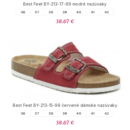
Best Feet BY-213-17-99 modré nazúvaky
36
37
38
39
40
41
42
38.67 €
Best Feet BY-213-15-99 červené dámske nazúvaky
36
37
38
39
40
41
42
38.67 €