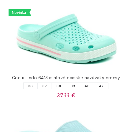
Novinka
Coqui Lindo 6413 mintové dámske nazúvaky crocsy
36
37
38
39
40
42
27.33 €