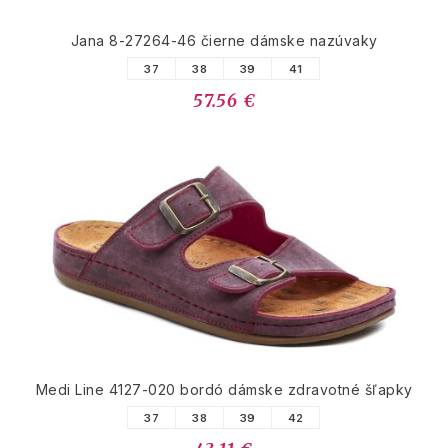
Jana 8-27264-46 čierne dámske nazúvaky
37
38
39
41
57.56 €
Medi Line 4127-020 bordó dámske zdravotné šľapky
37
38
39
42