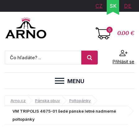
CZ
SK
DE
0
0.00 €
Přihlásit se
MENU
Arno.cz
Pánska obuv
Poltopánky
VM TRIPOLIS 4675-01 šedé pánske letné nadmerné
poltopánky