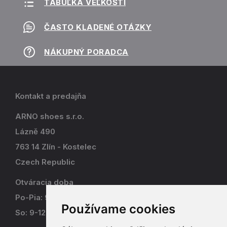
TABUĽKA VEĽKOSTÍ
ČASTO KLADENÉ OTÁZKY
NÁKUPNÝ PORADCA
Kontakt a predajňa
ARNO shoes s.r.o.
Lázně 490
763 14 Zlín - Kostelec
Czech Republic
Otváracia doba
Po-Pia: 9-17
Používame cookies
So: 9-12