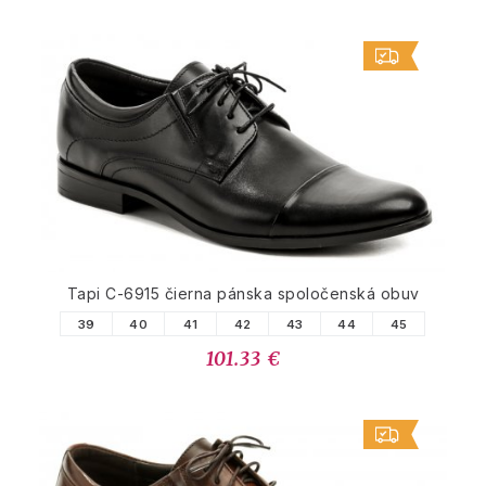
Tapi C-6915 čierna pánska spoločenská obuv
39
40
41
42
43
44
45
101.33 €