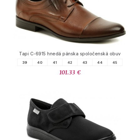
Tapi C-6915 hnedá pánska spoločenská obuv
39
40
41
42
43
44
45
101.33 €