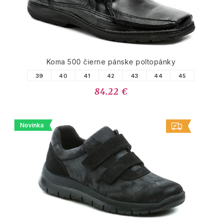
Koma 500 čierne pánske poltopánky
39
40
41
42
43
44
45
84.22 €
Novinka