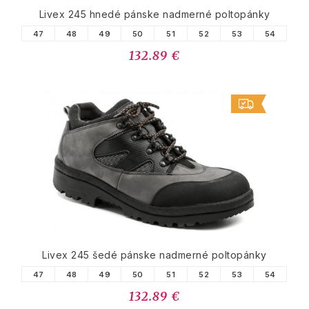
Livex 245 hnedé pánske nadmerné poltopánky
47
48
49
50
51
52
53
54
132.89 €
Livex 245 šedé pánske nadmerné poltopánky
47
48
49
50
51
52
53
54
132.89 €