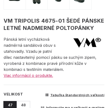
VM TRIPOLIS 4675-01 ŠEDÉ PÁNSKE
LETNÉ NADMERNÉ POLTOPÁNKY
Pánská letní vycházková
nadměrná sandálová obuv s
utahovadly. Vzadu je patní
dílec nastavitelný pomocí pásku se suchým zipem,
vyrobená z kombinace pravé přírodní kůže v
kombinaci s textilním materiálem.
Viac informácií o produkte.
VELIKOST
Tabuľka štandardných veľkostí
47
48
Informujte ma o veľkosti e-mailom