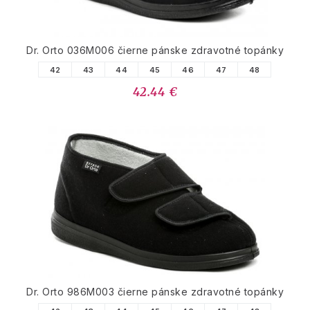
Dr. Orto 036M006 čierne pánske zdravotné topánky
42
43
44
45
46
47
48
42.44 €
Dr. Orto 986M003 čierne pánske zdravotné topánky