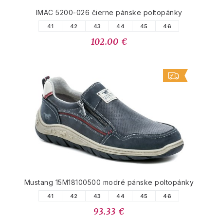
IMAC 5200-026 čierne pánske poltopánky
41
42
43
44
45
46
102.00 €
Mustang 15M18100500 modré pánske poltopánky
41
42
43
44
45
46
93.33 €