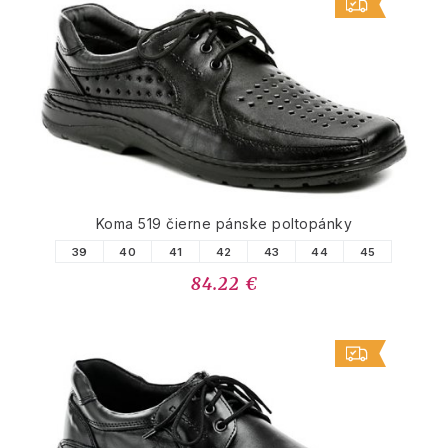
Koma 519 čierne pánske poltopánky
39
40
41
42
43
44
45
84.22 €