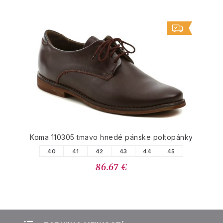
Koma 110305 tmavo hnedé pánske poltopánky
40
41
42
43
44
45
86.67 €