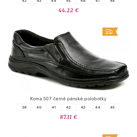
42
43
44
45
46
47
48
44.22 €
Koma 507 černé pánské polobotky
39
40
41
42
43
44
45
87.11 €