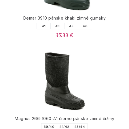
Demar 3910 pánske khaki zimné gumáky
41
43
45
46
37.33 €
Magnus 266-1060-A1 čierne pánske zimné čižmy
39/40
41/42
43/44