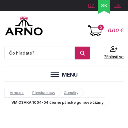
CZ
SK
DE
0
0.00 €
Přihlásit se
MENU
Arno.cz
Pánska obuv
Gumáky
VM OSAKA 1004-04 čierne pánske gumové čižmy