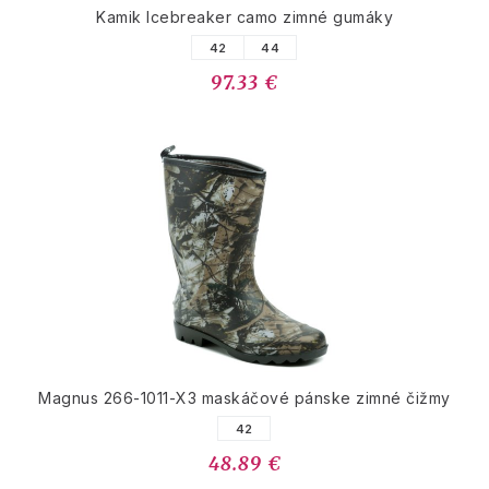
Kamik Icebreaker camo zimné gumáky
42
44
97.33 €
Magnus 266-1011-X3 maskáčové pánske zimné čižmy
42
48.89 €