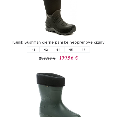
Kamik Bushman čierne pánske neoprénové čižmy
41
42
44
45
47
199.56 €
257.33 €