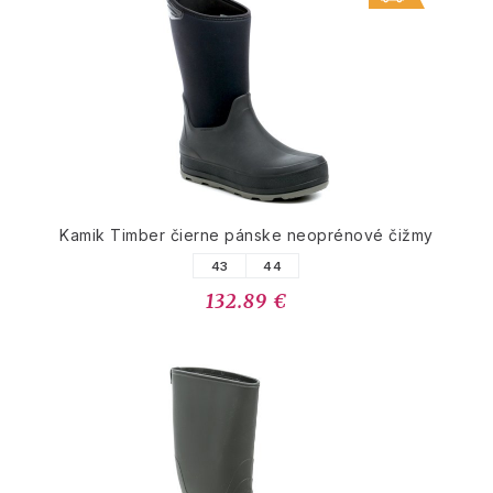
Kamik Timber čierne pánske neoprénové čižmy
43
44
132.89 €