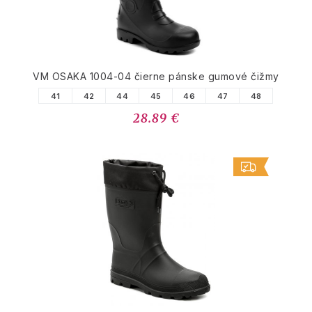
VM OSAKA 1004-04 čierne pánske gumové čižmy
41
42
44
45
46
47
48
28.89 €