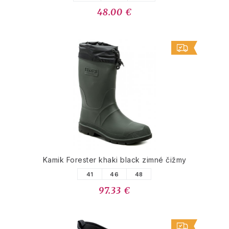
48.00 €
Kamik Forester khaki black zimné čižmy
41
46
48
97.33 €