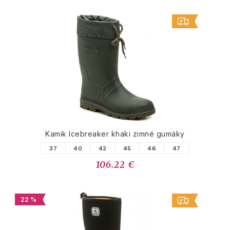
Kamik Icebreaker khaki zimné gumáky
37
40
42
45
46
47
106.22 €
22 %