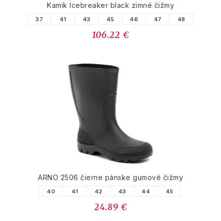
Kamik Icebreaker black zimné čižmy
37
41
43
45
46
47
48
106.22 €
ARNO 2506 čierne pánske gumové čižmy
40
41
42
43
44
45
24.89 €