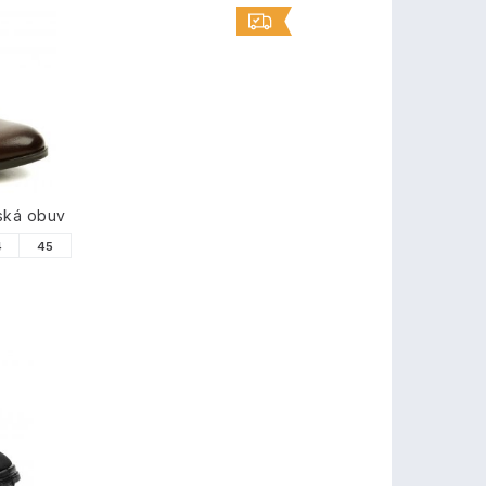
ská obuv
4
45