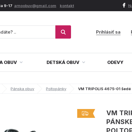
ia 9-17
arnoobuv@gmail.com
kontakt
N
Prihlásiť sa
A OBUV
DETSKÁ OBUV
ODEVY
Pánska obuv
Poltopánky
VM TRIPOLIS 4675-01 šedé 
VM TRI
PÁNSK
POLTO