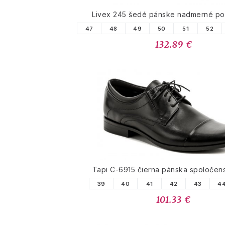
Livex 245 šedé pánske nadmerné po
47
48
49
50
51
52
132.89 €
Tapi C-6915 čierna pánska spoločen
39
40
41
42
43
4
101.33 €