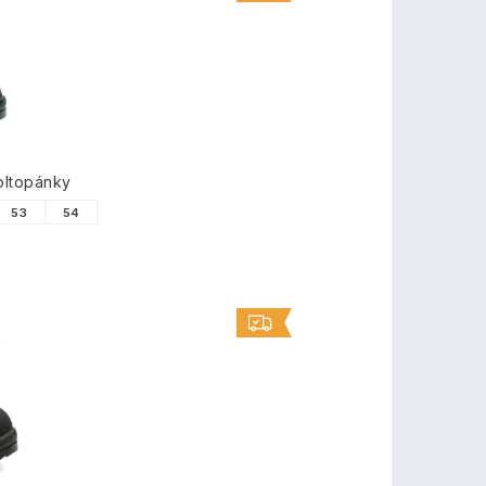
TY
oltopánky
53
54