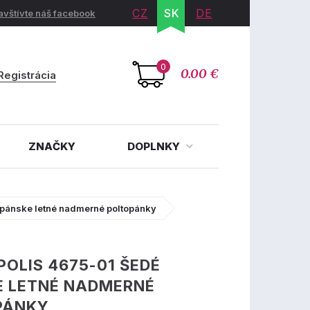
CZ
SK
DE
avštívte náš facebook
0
0.00 €
Registrácia
ZNAČKY
DOPLNKY
pánske letné nadmerné poltopánky
POLIS 4675-01 ŠEDÉ
E LETNÉ NADMERNÉ
PÁNKY