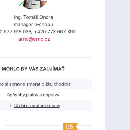
Ing. Tomáš Ondra
manager e-shopu
0 577 915 036, +420 773 667 390
arno@arno.cz
MOHLO BY VÁS ZAUJÍMAŤ
ko si správne zmerať dĺžku chodidla
Spôsoby platby a dopravy
14 dní na vrátenie obuvi