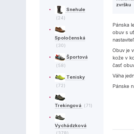
zvršku
Snehule
(24)
Pánska l
obuv s uť
Spoločenská
nastavit
(30)
Obuv je v
Športová
kože v ko
časť obuv
(58)
Váha jed
Tenisky
(72)
Pánske n
Trekingová
(71)
Vychádzková
(378)