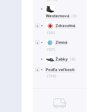
Westernová
(3)
Zdravotná
(56)
Zimná
(121)
Žabky
(4)
Podľa veľkosti
(134)