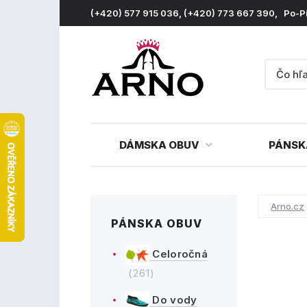
(+420) 577 915 036, (+420) 773 667 390, Po-P
DÁMSKA OBUV
PÁNSK
Arno.cz
PÁNSKA OBUV
Celoročná
(261)
Do vody