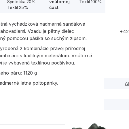
Syntetika 20%
vnútornej
Textil 100%
Textil 25%
časti
etná vychádzková nadmerná sandálová
ahovadlami. Vzadu je pätný dielec
+42
eľný pomocou pásika so suchým zipsom.
yrobená z kombinácie pravej prírodnej
mbinácii s textilným materiálom. Vnútorná
i je vybavená textilnou podšívkou.
ného páru: 1120 g
admerné letné poltopánky.
A