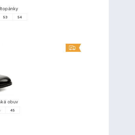
ltopánky
53
54
ská obuv
4
45