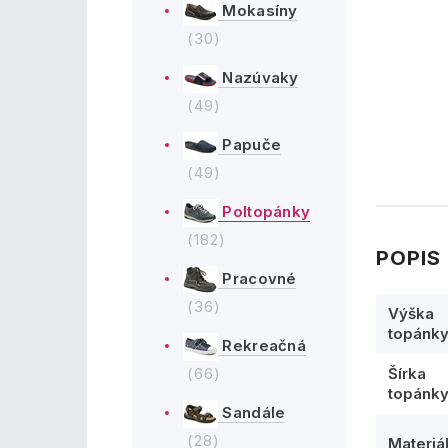
Mokasíny
(30)
Nazúvaky
(49)
Papuče
(49)
Poltopánky
(182)
POPIS
Pracovné
(36)
Výška
topánk
Rekreačná
(66)
Šírka
topánk
Sandále
(28)
Materiá