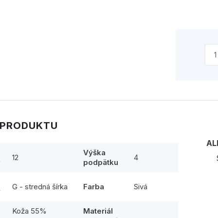
 PRODUKTU
AL
Výška
12
4
y
podpätku
G - stredná šírka
Farba
Sivá
y
Koža 55%
Materiál
l