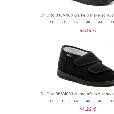
Dr. Orto 036M006 čierne pánske zdravo
42
43
44
45
46
4
42.44 €
Dr. Orto 986M003 čierne pánske zdravo
42
43
44
45
46
4
44.22 €