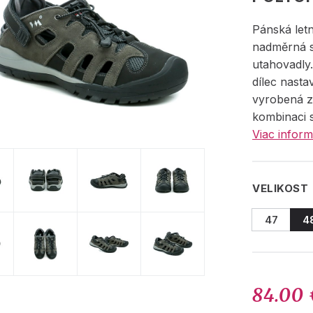
Pánská let
nadměrná s
utahovadly.
dílec nast
vyrobená z
kombinaci s
Viac inform
VELIKOST
47
4
84.00 