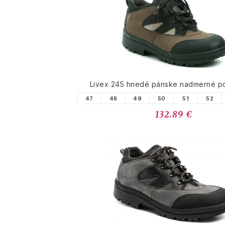
PODOBNÉ PRODUK
Livex 245 hnedé pánske nadmerné p
47
48
49
50
51
52
132.89 €