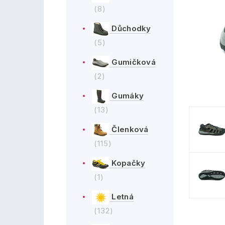
(8)
Důchodky
(5)
Gumičková
(2)
Gumáky
(13)
Členková
(115)
Kopačky
(1)
Letná
(132)