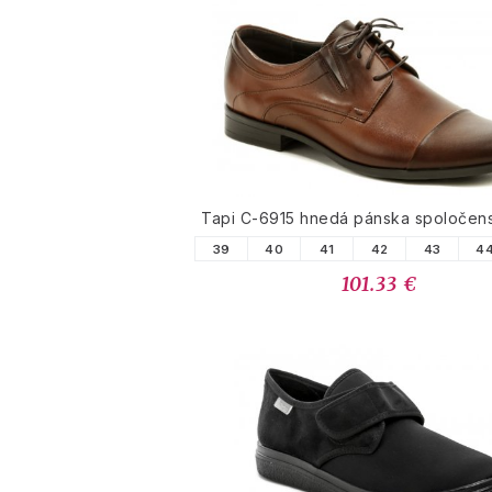
Tapi C-6915 hnedá pánska spoločen
39
40
41
42
43
4
101.33 €