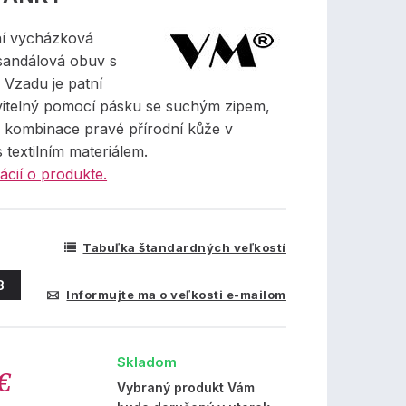
ní vycházková
andálová obuv s
 Vzadu je patní
avitelný pomocí pásku se suchým zipem,
 kombinace pravé přírodní kůže v
 textilním materiálem.
ácií o produkte.
Tabuľka štandardných veľkostí
8
Informujte ma o veľkosti e-mailom
Skladom
€
Vybraný produkt Vám