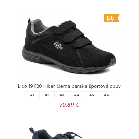
Lico 191120 Hiker čierna pánska športová obuv
41
42
43
44
45
46
70.89 €