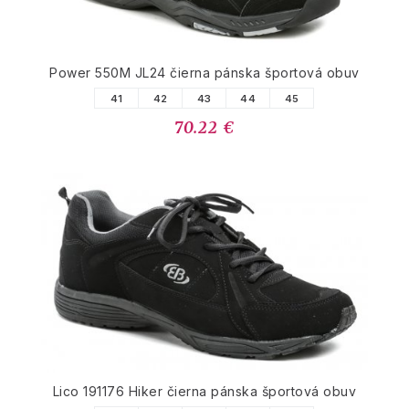
Power 550M JL24 čierna pánska športová obuv
41
42
43
44
45
70.22 €
Lico 191176 Hiker čierna pánska športová obuv