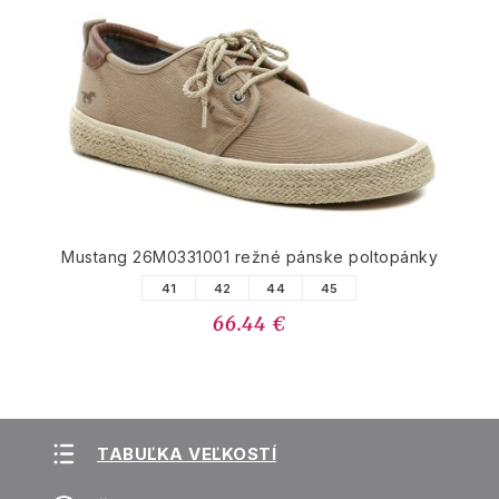
Mustang 26M0331001 režné pánske poltopánky
41
42
44
45
66.44 €
TABUĽKA VEĽKOSTÍ