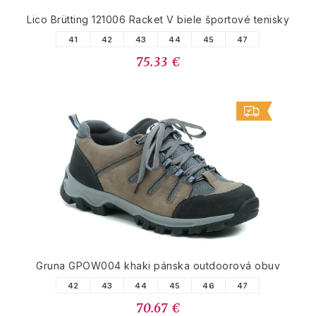
Lico Brütting 121006 Racket V biele športové tenisky
41
42
43
44
45
47
75.33 €
Gruna GPOW004 khaki pánska outdoorová obuv
42
43
44
45
46
47
70.67 €