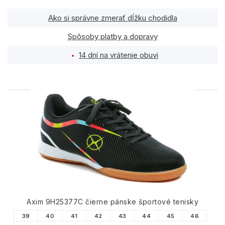
Ako si správne zmerať dĺžku chodidla
Spôsoby platby a dopravy
14 dní na vrátenie obuvi
PODOBNÉ PRODUKTY
Axim 9H25377C čierne pánske športové tenisky
39
40
41
42
43
44
45
46