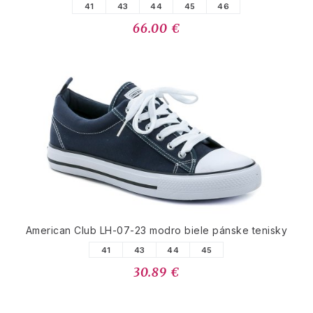
41
43
44
45
46
66.00 €
American Club LH-07-23 modro biele pánske tenisky
41
43
44
45
30.89 €