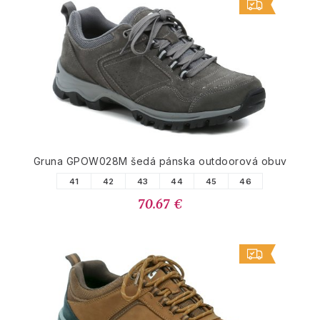
Gruna GPOW028M šedá pánska outdoorová obuv
41
42
43
44
45
46
70.67 €