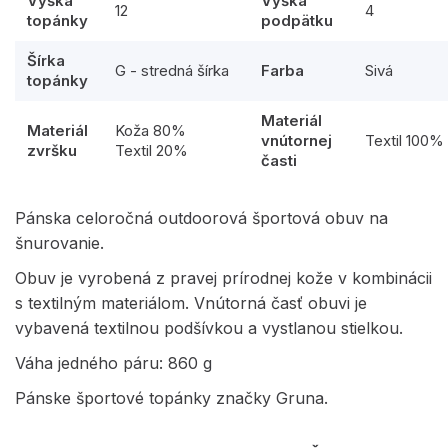
Výška
Výška
12
4
topánky
podpätku
Šírka
G - stredná šírka
Farba
Sivá
topánky
Materiál
Materiál
Koža 80%
vnútornej
Textil 100%
zvršku
Textil 20%
časti
Pánska celoročná outdoorová športová obuv na
šnurovanie.
Obuv je vyrobená z pravej prírodnej kože v kombinácii
s textilným materiálom. Vnútorná časť obuvi je
vybavená textilnou podšívkou a vystlanou stielkou.
Váha jedného páru: 860 g
Pánske športové topánky značky Gruna.