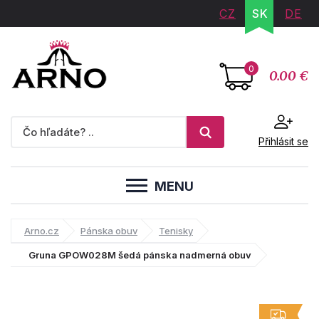
CZ
SK
DE
0
0.00 €
Přihlásit se
MENU
Arno.cz
Pánska obuv
Tenisky
Gruna GPOW028M šedá pánska nadmerná obuv