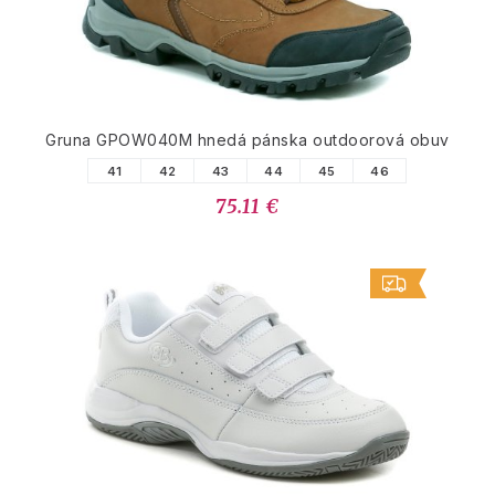
Gruna GPOW040M hnedá pánska outdoorová obuv
41
42
43
44
45
46
75.11 €