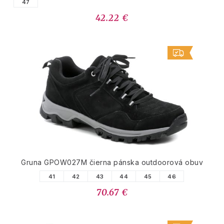
47
42.22 €
Gruna GPOW027M čierna pánska outdoorová obuv
41
42
43
44
45
46
70.67 €