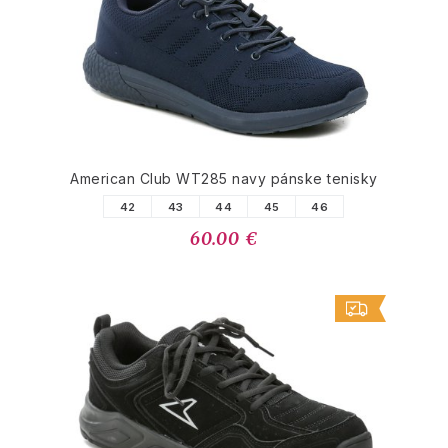
American Club WT285 navy pánske tenisky
42
43
44
45
46
60.00 €