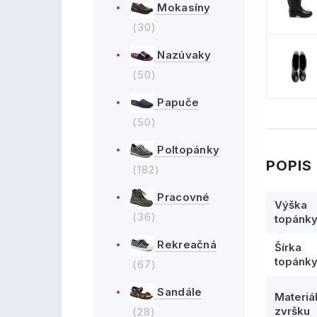
Mokasíny
(30)
Nazúvaky
(50)
Papuče
(50)
Poltopánky
POPIS
(182)
Pracovné
Výška
(36)
topánk
Rekreačná
Šírka
topánk
(67)
Sandále
Materiá
zvršku
(28)