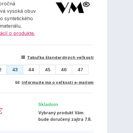
oročná
vá vysoká obuv
o syntetického
ateriálu.
ácií o produkte.
Tabuľka štandardných veľkostí
2
43
44
45
46
47
Informujte ma o veľkosti e-mailom
Skladom
€
Vybraný produkt Vám
bude doručený zajtra 7.8.