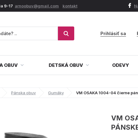
ia 9-17
arnoobuv@gmail.com
kontakt
N
Prihlásiť sa
A OBUV
DETSKÁ OBUV
ODEVY
Pánska obuv
Gumáky
VM OSAKA 1004-04 čierne pá
VM OSA
PÁNSK