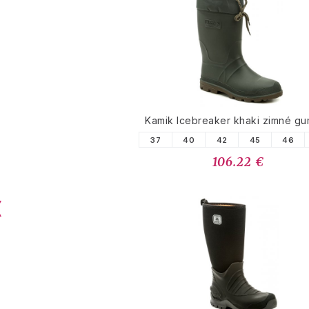
Kamik Icebreaker khaki zimné g
37
40
42
45
46
106.22 €