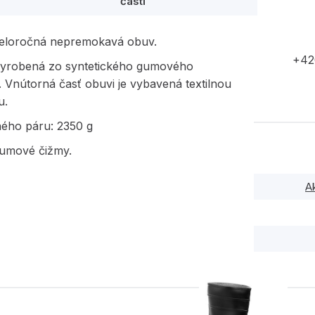
časti
eloročná nepremokavá obuv.
+42
vyrobená zo syntetického gumového
. Vnútorná časť obuvi je vybavená textilnou
u.
ného páru: 2350 g
umové čižmy.
A