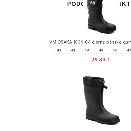
PODOBNÉ PRODUK
VM OSAKA 1004-04 čierne pánske gu
41
42
44
45
46
4
28.89 €