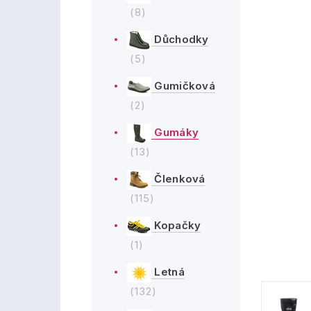
(8)
Důchodky
(5)
Gumičková
(2)
Gumáky
(13)
Členková
(115)
Kopačky
(1)
Letná
(132)