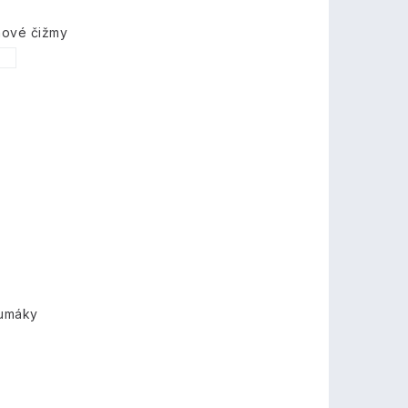
nové čižmy
7
gumáky