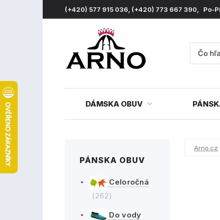
(+420) 577 915 036, (+420) 773 667 390, Po-P
DÁMSKA OBUV
PÁNSK
Arno.cz
PÁNSKA OBUV
Celoročná
(262)
Do vody