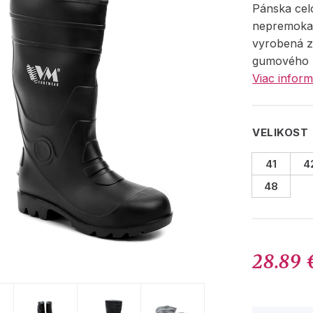
Pánska cel
nepremoka
vyrobená z
gumového m
Viac inform
VELIKOST
41
4
48
28.89 