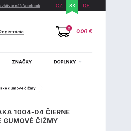
CZ
SK
DE
avštívte náš facebook
0
0.00 €
Registrácia
ZNAČKY
DOPLNKY
nske gumové čižmy
KA 1004-04 ČIERNE
E GUMOVÉ ČIŽMY