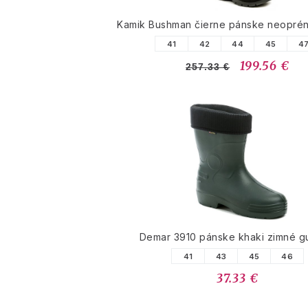
Kamik Bushman čierne pánske neopré
41
42
44
45
4
199.56 €
257.33 €
Demar 3910 pánske khaki zimné 
41
43
45
46
37.33 €