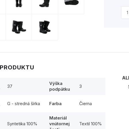
 PRODUKTU
AL
Výška
37
3
y
podpätku
G - stredná šírka
Farba
Čierna
y
Materiál
l
Syntetika 100%
vnútornej
Textil 100%