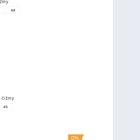
ižmy
7
48
 čižmy
45