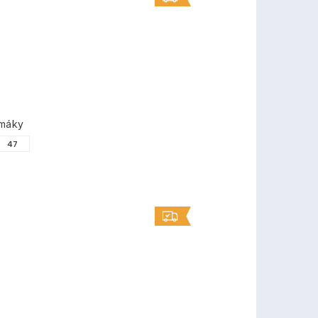
umáky
47