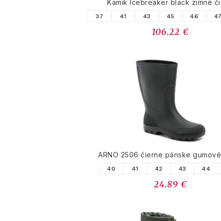
Kamik Icebreaker black zimné č
37
41
43
45
46
4
106.22 €
ARNO 2506 čierne pánske gumové
40
41
42
43
44
24.89 €