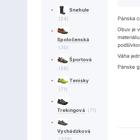
Snehule
Pánska c
(24)
Obuv je 
materiálu
Spoločenská
podšívko
(30)
Váha jed
Športová
Pánske g
(58)
Tenisky
(71)
Trekingová
(71)
Vychádzková
(379)