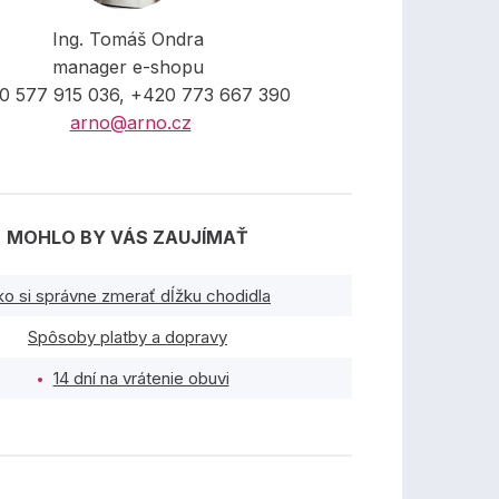
Ing. Tomáš Ondra
manager e-shopu
0 577 915 036, +420 773 667 390
arno@arno.cz
MOHLO BY VÁS ZAUJÍMAŤ
ko si správne zmerať dĺžku chodidla
Spôsoby platby a dopravy
14 dní na vrátenie obuvi