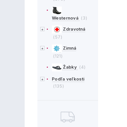
Westernová
(3)
Zdravotná
(57)
Zimná
(121)
Žabky
(4)
Podľa veľkosti
(135)