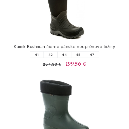
Kamik Bushman čierne pánske neoprénové čižmy
41
42
44
45
47
199.56 €
257.33 €