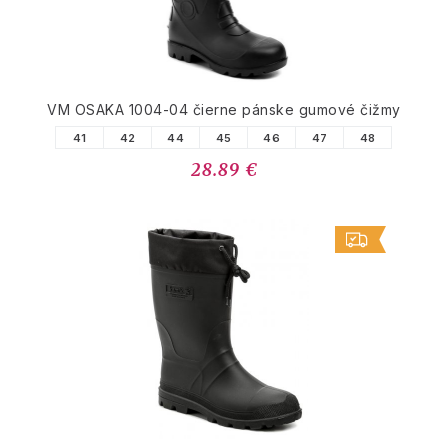
VM OSAKA 1004-04 čierne pánske gumové čižmy
41
42
44
45
46
47
48
28.89 €