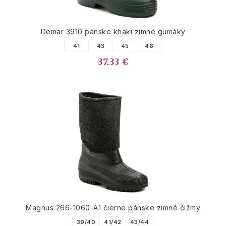
Demar 3910 pánske khaki zimné gumáky
41
43
45
46
37.33 €
Magnus 266-1060-A1 čierne pánske zimné čižmy
39/40
41/42
43/44