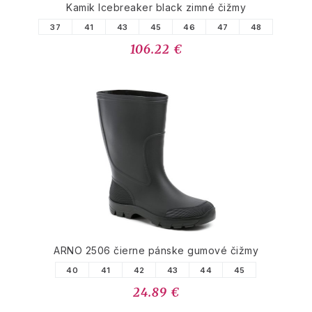
Kamik Icebreaker black zimné čižmy
37
41
43
45
46
47
48
106.22 €
ARNO 2506 čierne pánske gumové čižmy
40
41
42
43
44
45
24.89 €