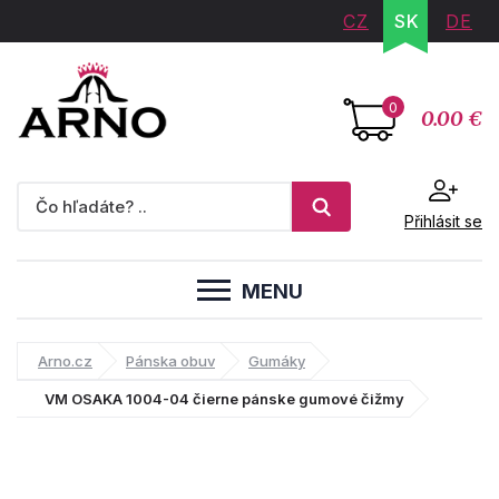
CZ
SK
DE
0
0.00 €
Přihlásit se
MENU
Arno.cz
Pánska obuv
Gumáky
VM OSAKA 1004-04 čierne pánske gumové čižmy