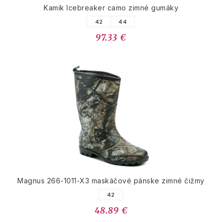
Kamik Icebreaker camo zimné gumáky
42
44
97.33 €
Magnus 266-1011-X3 maskáčové pánske zimné čižmy
42
48.89 €