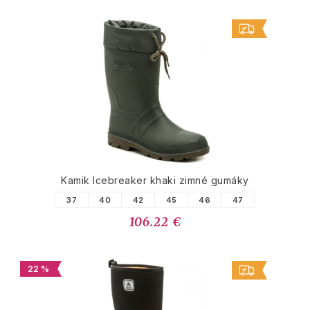
Kamik Icebreaker khaki zimné gumáky
37
40
42
45
46
47
106.22 €
22 %