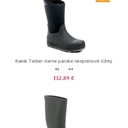
Kamik Timber čierne pánske neoprénové čižmy
43
44
132.89 €