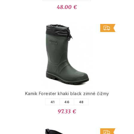
48.00 €
Kamik Forester khaki black zimné čižmy
41
46
48
97.33 €