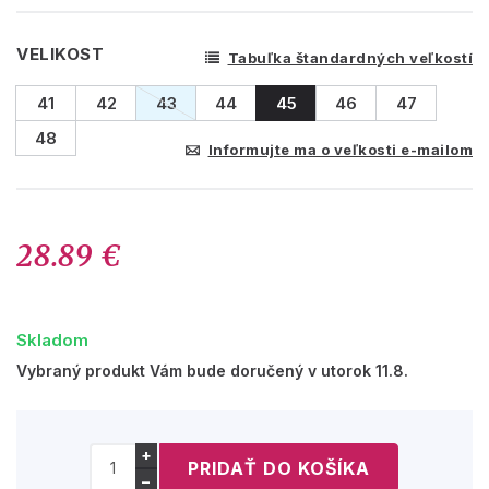
VELIKOST
Tabuľka štandardných veľkostí
41
42
43
44
45
46
47
48
Informujte ma o veľkosti e-mailom
28.89 €
Skladom
Vybraný produkt Vám bude doručený v utorok 11.8.
+
−