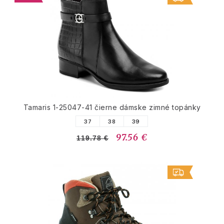
Tamaris 1-25047-41 čierne dámske zimné topánky
37
38
39
97.56 €
119.78 €