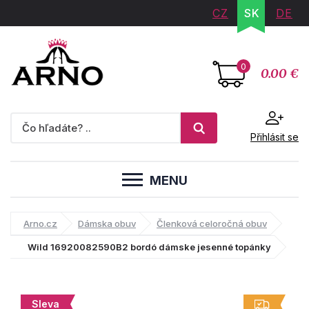
CZ
SK
DE
0
0.00 €
Přihlásit se
MENU
Arno.cz
Dámska obuv
Členková celoročná obuv
Wild 16920082590B2 bordó dámske jesenné topánky
Sleva