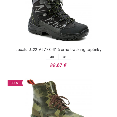
Jacalu JL22-A2773-61 čierne tracking topánky
38
41
88.67 €
30 %