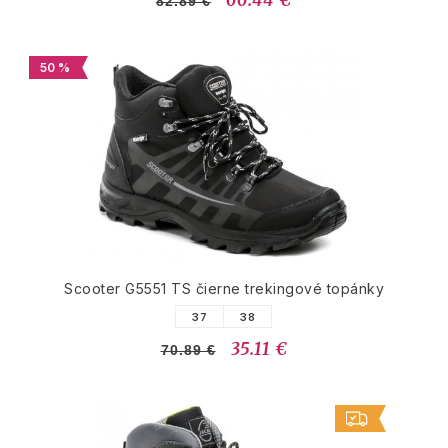
82.89 €
50 %
Scooter G5551 TS čierne trekingové topánky
37
38
35.11 €
70.89 €