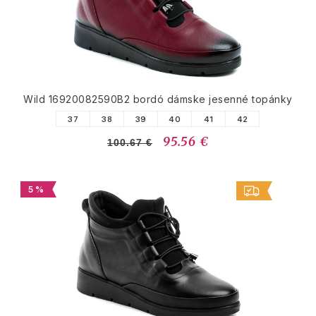
Wild 16920082590B2 bordó dámske jesenné topánky
37
38
39
40
41
42
95.56 €
100.67 €
5 %