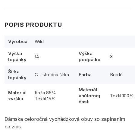
POPIS PRODUKTU
Výrobca
Wild
Výška
Výška
14
3
topánky
podpätku
Šírka
G - stredná šírka
Farba
Bordó
topánky
Materiál
Materiál
Koža 85%
vnútornej
Textil 100%
zvršku
Textil 15%
časti
Dámska celoročná vychádzková obuv so zapínaním
na zips.