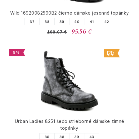
Wild 16920082590B2 čierne dámske jesenné topánky
37
38
39
40
41
42
95.56 €
100.67 €
6 %
Urban Ladies 8251 šedo strieborné dámske zimné
topánky
36
38
39
43