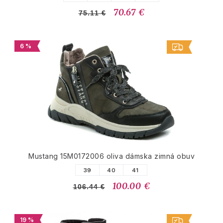
70.67 €
75.11 €
6 %
Mustang 15M0172006 oliva dámska zimná obuv
39
40
41
100.00 €
106.44 €
19 %