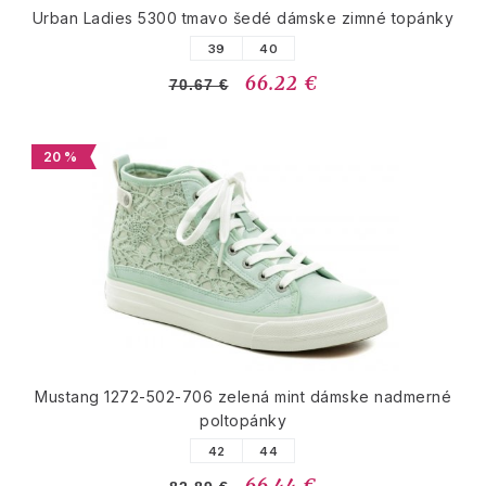
Urban Ladies 5300 tmavo šedé dámske zimné topánky
39
40
66.22 €
70.67 €
20 %
Mustang 1272-502-706 zelená mint dámske nadmerné
poltopánky
42
44
66.44 €