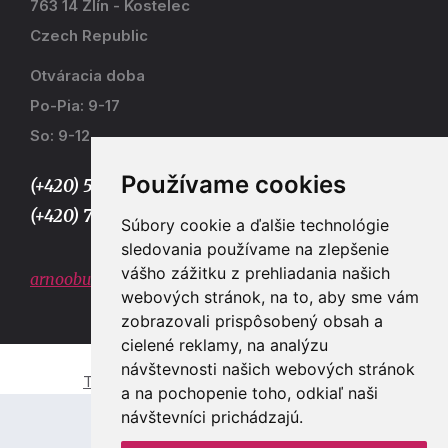
763 14 Zlín - Kostelec
Czech Republic
Otváracia doba
Po-Pia: 9-17
So: 9-12
Používame cookies
(+420) 577 915 036,
(+420) 773 667 390
Súbory cookie a ďalšie technológie
sledovania používame na zlepšenie
vášho zážitku z prehliadania našich
arnoobuv@gmail.com
webových stránok, na to, aby sme vám
zobrazovali prispôsobený obsah a
cielené reklamy, na analýzu
návštevnosti našich webových stránok
Tvorba e-shopů a webových stránek Zlín
a na pochopenie toho, odkiaľ naši
návštevníci prichádzajú.