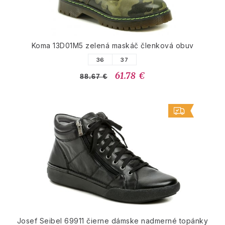
Koma 13D01M5 zelená maskáč členková obuv
36
37
61.78 €
88.67 €
Josef Seibel 69911 čierne dámske nadmerné topánky