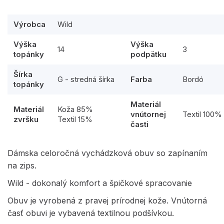
Výrobca
Wild
Výška
Výška
14
3
topánky
podpätku
Šírka
G - stredná šírka
Farba
Bordó
topánky
Materiál
Materiál
Koža 85%
vnútornej
Textil 100%
zvršku
Textil 15%
časti
Dámska celoročná vychádzková obuv so zapínaním
na zips.
Wild - dokonalý komfort a špičkové spracovanie
Obuv je vyrobená z pravej prírodnej kože. Vnútorná
časť obuvi je vybavená textilnou podšívkou.