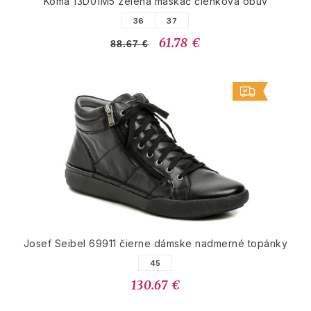
Koma 13D01M5 zelená maskáč členková obuv
36
37
61.78 €
88.67 €
Josef Seibel 69911 čierne dámske nadmerné topánky
45
130.67 €