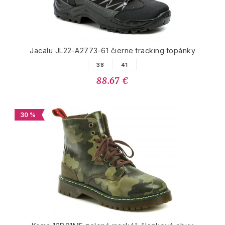
Jacalu JL22-A2773-61 čierne tracking topánky
38
41
88.67 €
30 %