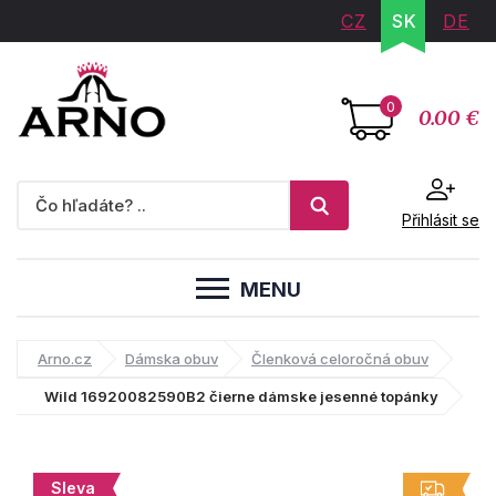
CZ
SK
DE
0
0.00 €
Přihlásit se
MENU
Arno.cz
Dámska obuv
Členková celoročná obuv
Wild 16920082590B2 čierne dámske jesenné topánky
Sleva