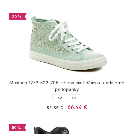
20 %
Mustang 1272-502-706 zelená mint dámske nadmerné
poltopánky
42
44
66.44 €
82.89 €
50 %