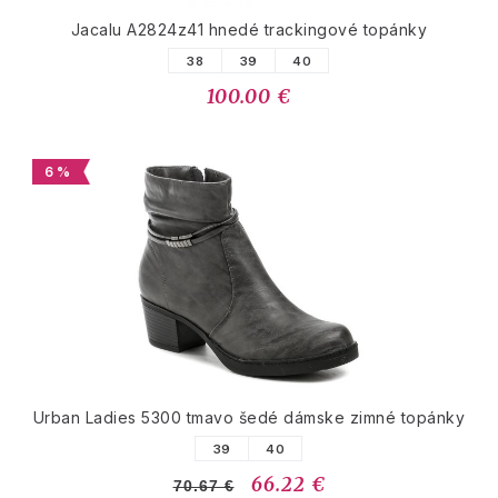
Jacalu A2824z41 hnedé trackingové topánky
38
39
40
100.00 €
6 %
Urban Ladies 5300 tmavo šedé dámske zimné topánky
39
40
66.22 €
70.67 €