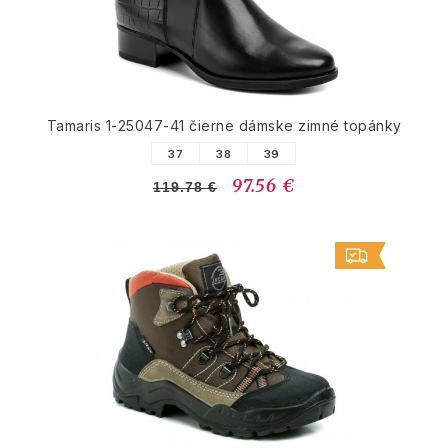
Tamaris 1-25047-41 čierne dámske zimné topánky
37
38
39
97.56 €
119.78 €