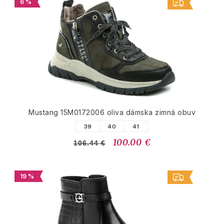
6 %
Mustang 15M0172006 oliva dámska zimná obuv
39
40
41
100.00 €
106.44 €
19 %