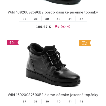
Wild 16920082590B2 bordó dámske jesenné topánky
37
38
39
40
41
42
95.56 €
100.67 €
5 %
Wild 16920082590B2 čierne dámske jesenné topánky
37
38
39
40
41
42