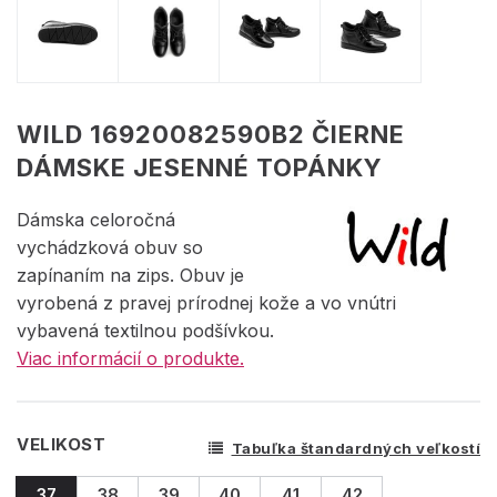
WILD 16920082590B2 ČIERNE
DÁMSKE JESENNÉ TOPÁNKY
Dámska celoročná
vychádzková obuv so
zapínaním na zips. Obuv je
vyrobená z pravej prírodnej kože a vo vnútri
vybavená textilnou podšívkou.
Viac informácií o produkte.
VELIKOST
Tabuľka štandardných veľkostí
37
38
39
40
41
42