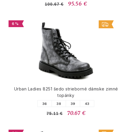
95.56 €
100.67 €
6 %
Urban Ladies 8251 šedo strieborné dámske zimné
topánky
36
38
39
43
70.67 €
75.11 €