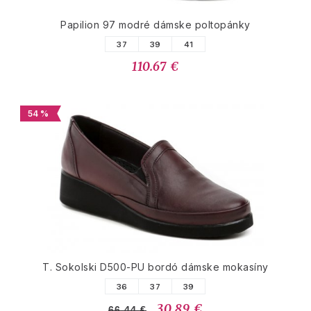
Papilion 97 modré dámske poltopánky
37
39
41
110.67 €
54 %
T. Sokolski D500-PU bordó dámske mokasíny
36
37
39
30.89 €
66.44 €