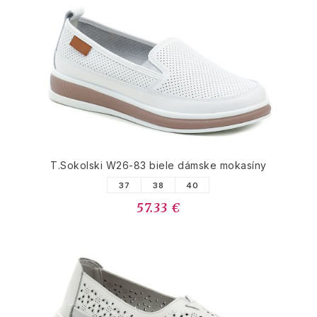
T.Sokolski W26-83 biele dámske mokasíny
37
38
40
57.33 €