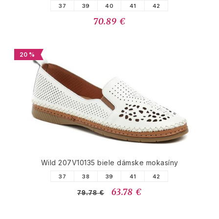
37
39
40
41
42
70.89 €
20 %
Wild 207V10135 biele dámske mokasíny
37
38
39
41
42
63.78 €
79.78 €