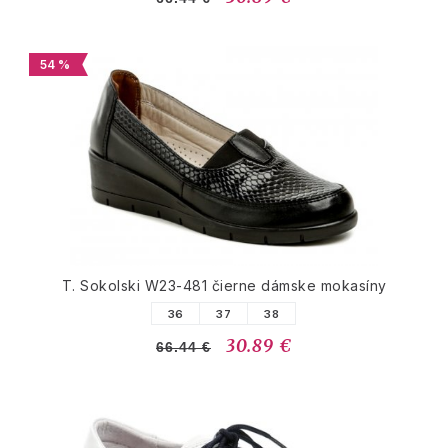
54 %
T. Sokolski W23-481 čierne dámske mokasíny
36
37
38
30.89 €
66.44 €