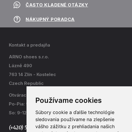
ČASTO KLADENÉ OTÁZKY
NÁKUPNÝ PORADCA
Kontakt a predajňa
ARNO shoes s.r.o.
Lázně 490
763 14 Zlín - Kostelec
Czech Republic
Otváracia doba
Používame cookies
Po-Pia: 9-17
Súbory cookie a ďalšie technológie
So: 9-12
sledovania používame na zlepšenie
vášho zážitku z prehliadania našich
(+420) 577 915 036,