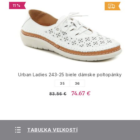
11 %
Urban Ladies 243-25 biele dámske poltopánky
35
36
74.67 €
83.56 €
TABUĽKA VEĽKOSTÍ