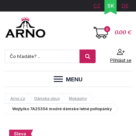
CZ
SK
DE
0
0.00 €
Přihlásit se
MENU
Arno.cz
Dámska obuv
Mokasíny
Wojtylko 7A25354 modré dámske letné poltopánky
Sleva