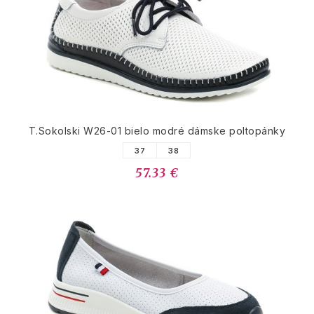
T.Sokolski W26-01 bielo modré dámske poltopánky
37
38
57.33 €