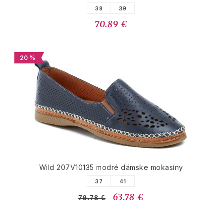
38
39
70.89 €
20 %
Wild 207V10135 modré dámske mokasíny
37
41
63.78 €
79.78 €