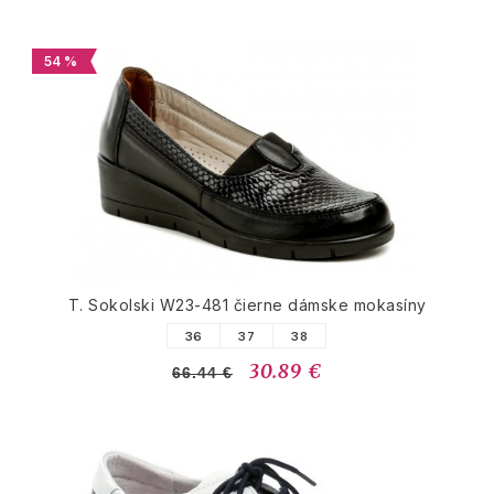
54 %
T. Sokolski W23-481 čierne dámske mokasíny
36
37
38
30.89 €
66.44 €