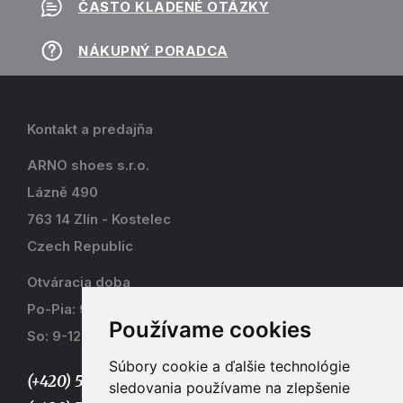
ČASTO KLADENÉ OTÁZKY
NÁKUPNÝ PORADCA
Kontakt a predajňa
ARNO shoes s.r.o.
Lázně 490
763 14 Zlín - Kostelec
Czech Republic
Otváracia doba
Po-Pia: 9-17
Používame cookies
So: 9-12
Súbory cookie a ďalšie technológie
(+420) 577 915 036,
sledovania používame na zlepšenie