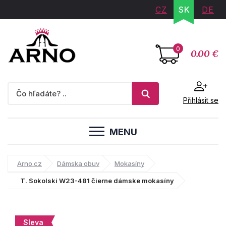
CZ
SK
DE
0
0.00 €
Přihlásit se
MENU
Arno.cz
Dámska obuv
Mokasíny
T. Sokolski W23-481 čierne dámske mokasíny
Sleva