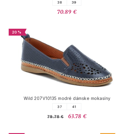
38
39
70.89 €
20 %
Wild 207V10135 modré dámske mokasíny
37
41
63.78 €
79.78 €