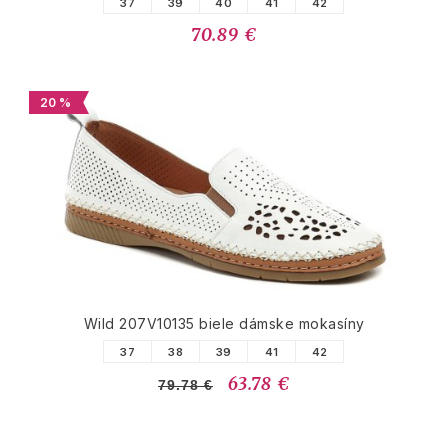
37
39
40
41
42
70.89 €
20 %
Wild 207V10135 biele dámske mokasíny
37
38
39
41
42
63.78 €
79.78 €