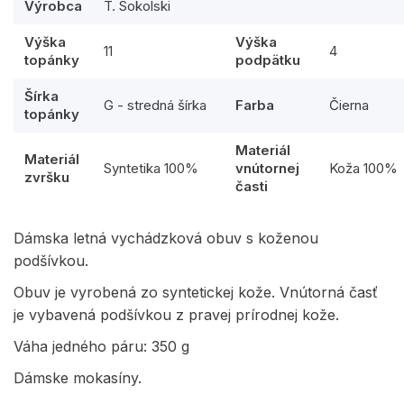
Výrobca
T. Sokolski
Výška
Výška
11
4
topánky
podpätku
Šírka
G - stredná šírka
Farba
Čierna
topánky
Materiál
Materiál
Syntetika 100%
vnútornej
Koža 100%
zvršku
časti
Dámska letná vychádzková obuv s koženou
podšívkou.
Obuv je vyrobená zo syntetickej kože. Vnútorná časť
je vybavená podšívkou z pravej prírodnej kože.
Váha jedného páru: 350 g
Dámske mokasíny.