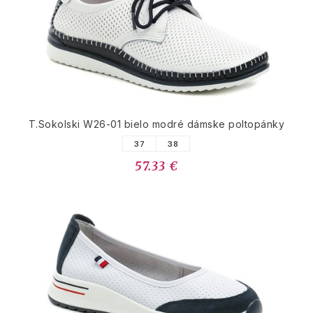
T.Sokolski W26-01 bielo modré dámske poltopánky
37
38
57.33 €