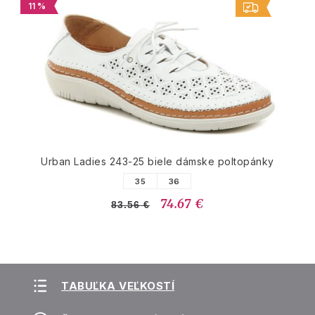
11 %
Urban Ladies 243-25 biele dámske poltopánky
35
36
74.67 €
83.56 €
TABUĽKA VEĽKOSTÍ