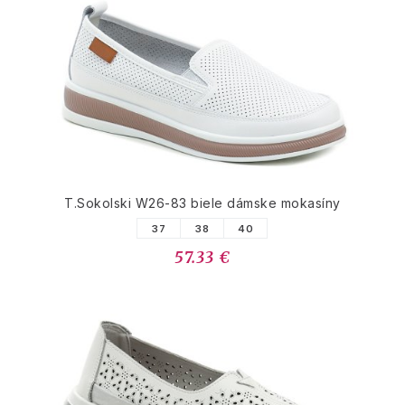
T.Sokolski W26-83 biele dámske mokasíny
37
38
40
57.33 €