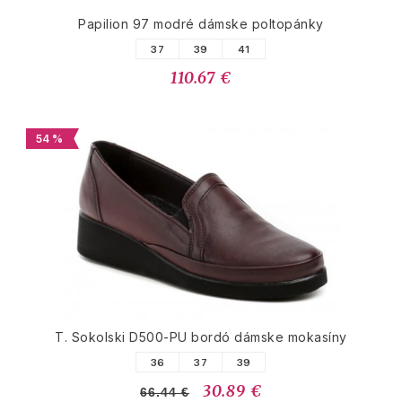
Papilion 97 modré dámske poltopánky
37
39
41
110.67 €
54 %
T. Sokolski D500-PU bordó dámske mokasíny
36
37
39
30.89 €
66.44 €