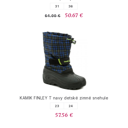
31
36
50.67 €
64.00 €
KAMIK FINLEY T navy detské zimné snehule
23
24
57.56 €