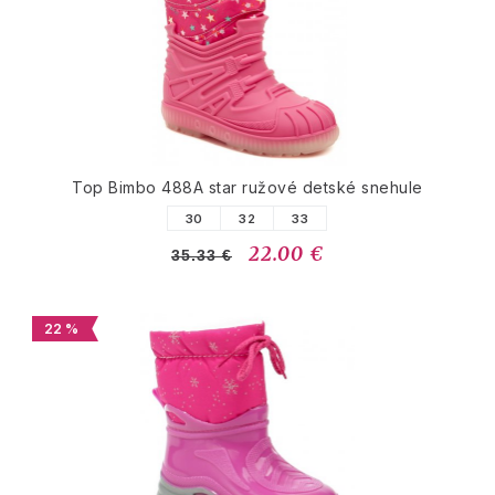
Top Bimbo 488A star ružové detské snehule
30
32
33
22.00 €
35.33 €
22 %