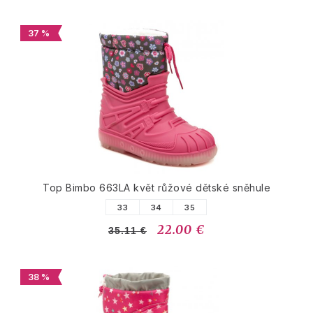
37 %
Top Bimbo 663LA květ růžové dětské sněhule
33
34
35
22.00 €
35.11 €
38 %