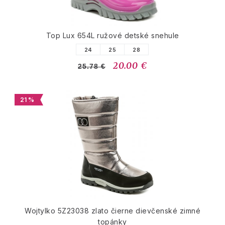
Top Lux 654L ružové detské snehule
24
25
28
20.00 €
25.78 €
21 %
Wojtylko 5Z23038 zlato čierne dievčenské zimné
topánky