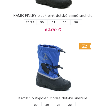
KAMIK FINLEY black pink detské zimné snehule
28/29
30
31
36
38
62.00 €
Kamik Southpole4 modré detské snehule
29
30
31
32