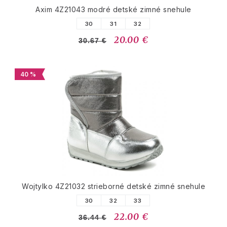
Axim 4Z21043 modré detské zimné snehule
30
31
32
20.00 €
30.67 €
40 %
Wojtylko 4Z21032 strieborné detské zimné snehule
30
32
33
22.00 €
36.44 €