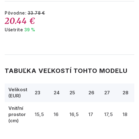
Pôvodne:
33.78 €
20.44 €
Ušetríte
39 %
TABUĽKA VEĽKOSTÍ TOHTO MODELU
Velikost
23
24
25
26
27
28
(EUR)
Vnitřní
prostor
15,5
16
16,5
17
17,5
18
(cm)