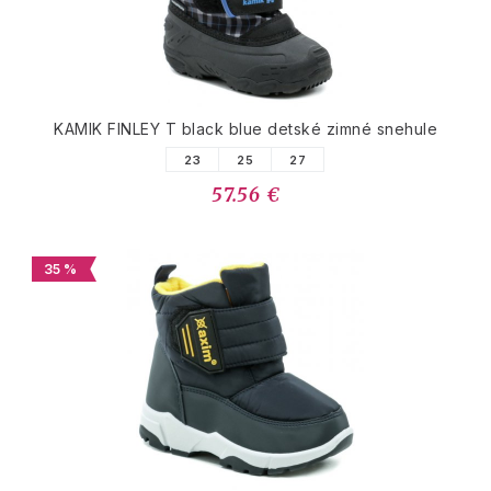
KAMIK FINLEY T black blue detské zimné snehule
23
25
27
57.56 €
35 %