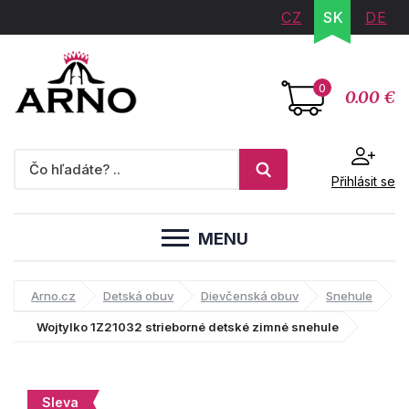
CZ
SK
DE
0
0.00 €
Přihlásit se
MENU
Arno.cz
Detská obuv
Dievčenská obuv
Snehule
Wojtylko 1Z21032 strieborné detské zimné snehule
Sleva