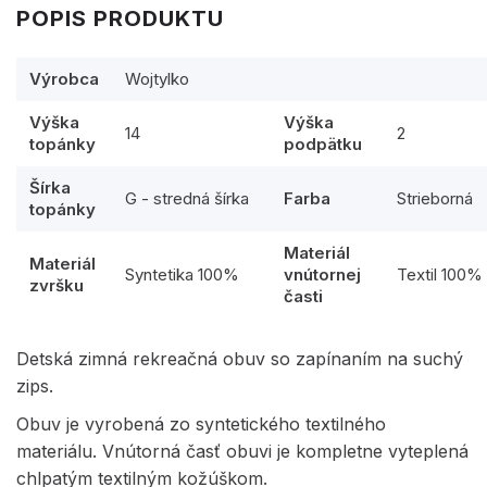
POPIS PRODUKTU
Výrobca
Wojtylko
Výška
Výška
14
2
topánky
podpätku
Šírka
G - stredná šírka
Farba
Strieborná
topánky
Materiál
Materiál
Syntetika 100%
vnútornej
Textil 100%
zvršku
časti
Detská zimná rekreačná obuv so zapínaním na suchý
zips.
Obuv je vyrobená zo syntetického textilného
materiálu. Vnútorná časť obuvi je kompletne vyteplená
chlpatým textilným kožúškom.