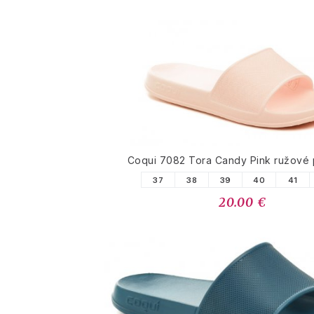
Coqui 7082 Tora Candy Pink ružové 
37
38
39
40
41
20.00 €