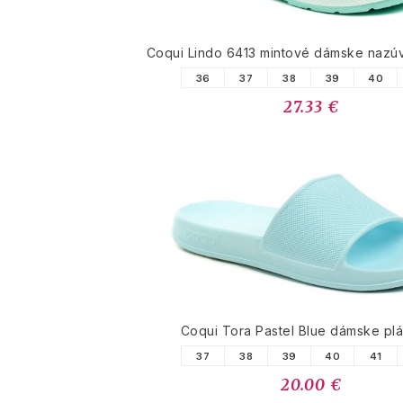
Coqui Lindo 6413 mintové dámske nazú
36
37
38
39
40
27.33 €
Coqui Tora Pastel Blue dámske pl
37
38
39
40
41
20.00 €