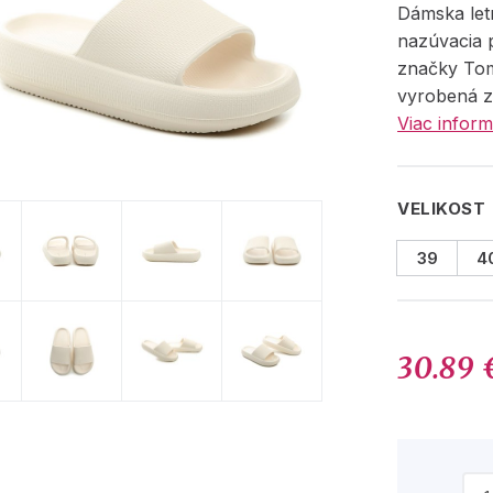
Dámska let
nazúvacia 
značky Tom
vyrobená z
Viac inform
VELIKOST
39
4
30.89 