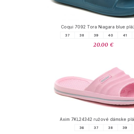
Coqui 7092 Tora Niagara blue pl
37
38
39
40
41
20.00 €
Axim 7KL24342 ružové dámske pl
36
37
38
39