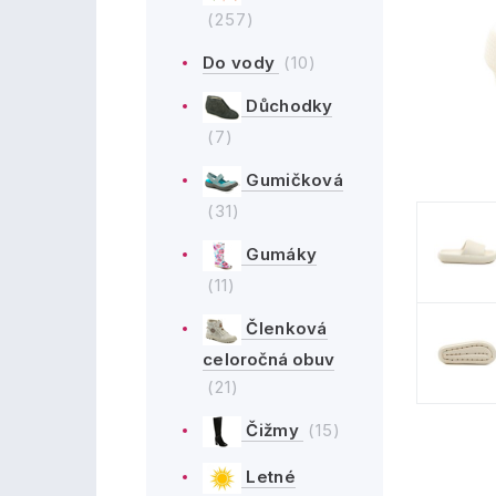
(257)
Do vody
(10)
Důchodky
(7)
Gumičková
(31)
Gumáky
(11)
Členková
celoročná obuv
(21)
Čižmy
(15)
Letné