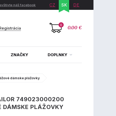
CZ
SK
DE
avštívte náš facebook
0
0.00 €
Registrácia
ZNAČKY
DOPLNKY
éžové dámske plážovky
AILOR 749023000200
É DÁMSKE PLÁŽOVKY