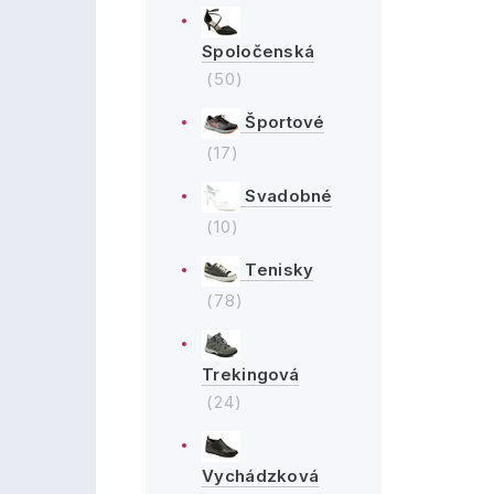
Spoločenská
(50)
Športové
(17)
Svadobné
(10)
Tenisky
(78)
Trekingová
(24)
Vychádzková