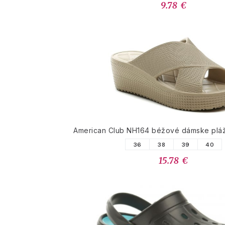
9.78 €
American Club NH164 béžové dámske pláž
36
38
39
40
15.78 €