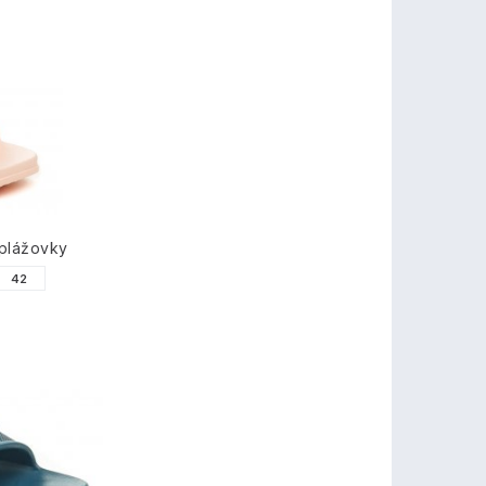
plážovky
42