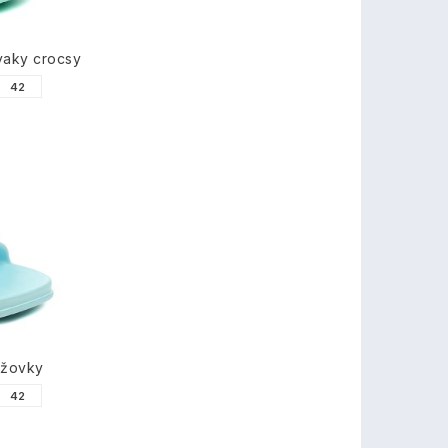
vaky crocsy
42
ážovky
42