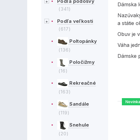
Podľa podošvy
Dámska l
(341)
Nazúvaky
Podľa veľkosti
a státie 
(617)
Obuv je v
Poltopánky
Váha jed
(136)
Dámske p
Poločižmy
(16)
Rekreačné
(163)
Novink
Sandále
(119)
Snehule
(20)