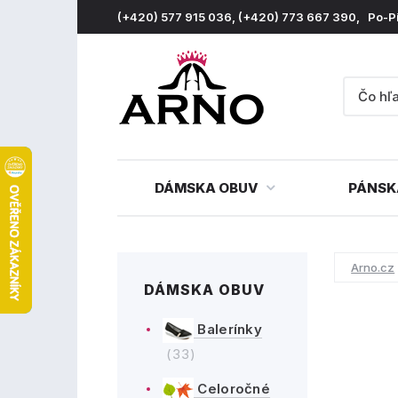
(+420) 577 915 036, (+420) 773 667 390, Po-P
DÁMSKA OBUV
PÁNSK
Arno.cz
DÁMSKA OBUV
Balerínky
(33)
Celoročné