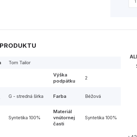
 PRODUKTU
AL
a
Tom Tailor
Výška
2
podpätku
G - stredná šírka
Farba
Béžová
y
Materiál
l
Syntetika 100%
vnútornej
Syntetika 100%
časti