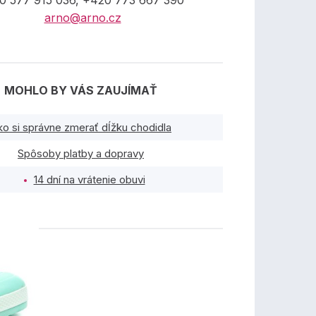
0 577 915 036, +420 773 667 390
arno@arno.cz
MOHLO BY VÁS ZAUJÍMAŤ
ko si správne zmerať dĺžku chodidla
Spôsoby platby a dopravy
14 dní na vrátenie obuvi
TY