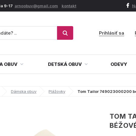
ia 9-17
arnoobuv@gmail.com
kontakt
N
Prihlásiť sa
A OBUV
DETSKÁ OBUV
ODEVY
Dámska obuv
Plážovky
Tom Tailor 749023000200 b
TOM T
BÉŽOV