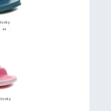
ážovky
42
ážovky