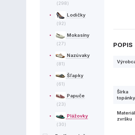
(298)
Lodičky
(92)
Mokasíny
(27)
POPIS
Nazúvaky
Výrobc
(81)
Šľapky
(61)
Šírka
Papuče
topánk
(23)
Materiá
Plážovky
zvršku
(30)