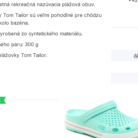
+42
etná rekreačná nazúvacia plážová obuv.
 Tom Tailor sú veľmi pohodlné pre chôdzu
okolo bazéna.
yrobená zo syntetického materiálu.
ného páru: 300 g
lážovky Tom Tailor.
A
a
PODOBNÉ PRODUK