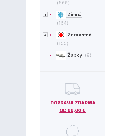
(569)
Zimná
(164)
Zdravotné
(155)
Žabky
(8)
DOPRAVA ZDARMA
OD 66,60 €