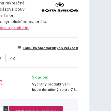
ná rekreačná
plážová obuv
 Tailor,
o syntetického materiálu.
ácií o produkte.
Tabuľka štandardných veľkostí
0
42
Skladom
€
Vybraný produkt Vám
bude doručený zajtra 7.8.
+