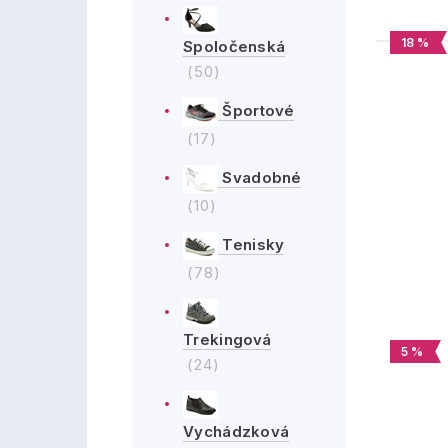
18 %
Spoločenská
(50)
Športové
(17)
Svadobné
(10)
Tenisky
(78)
Trekingová
5 %
(24)
Vychádzková