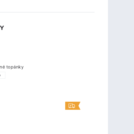
TY
mné topánky
0