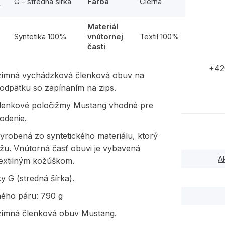
G - stredná šírka
Farba
Čierna
y
Materiál
l
Syntetika 100%
vnútornej
Textil 100%
časti
+42
imná vychádzková členková obuv na
odpätku so zapínaním na zips.
členkové poločižmy Mustang vhodné pre
odenie.
yrobená zo syntetického materiálu, ktorý
ožu. Vnútorná časť obuvi je vybavená
A
extilným kožúškom.
y G (stredná šírka).
ného páru: 790 g
imná členková obuv Mustang.