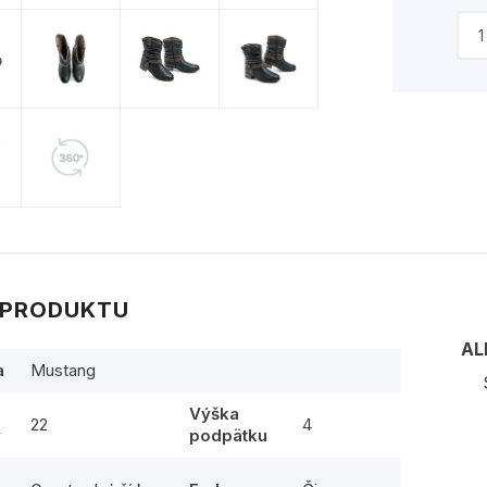
 PRODUKTU
AL
a
Mustang
Výška
22
4
y
podpätku