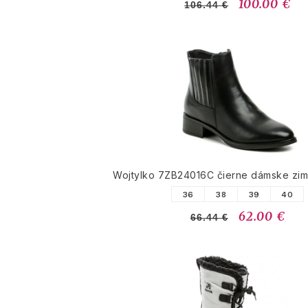
100.00 €
106.44 €
Wojtylko 7ZB24016C čierne dámske zi
36
38
39
40
62.00 €
66.44 €