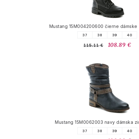
Mustang 15M004200600 čierne dámske 
37
38
39
40
108.89 €
115.11 €
Mustang 15M0062003 navy dámska z
37
38
39
40