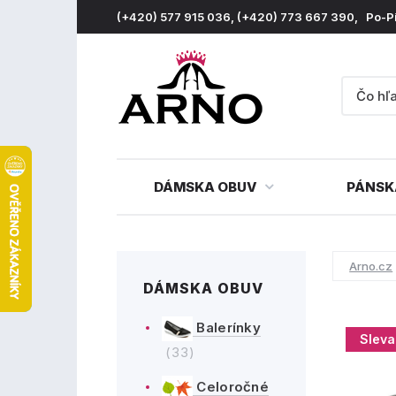
(+420) 577 915 036, (+420) 773 667 390, Po-P
DÁMSKA OBUV
PÁNSK
Arno.cz
DÁMSKA OBUV
Balerínky
Sleva
(33)
Celoročné