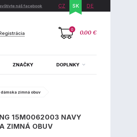
CZ
SK
DE
avštívte náš facebook
0
0.00 €
Registrácia
ZNAČKY
DOPLNKY
 dámska zimná obuv
NG 15M0062003 NAVY
A ZIMNÁ OBUV