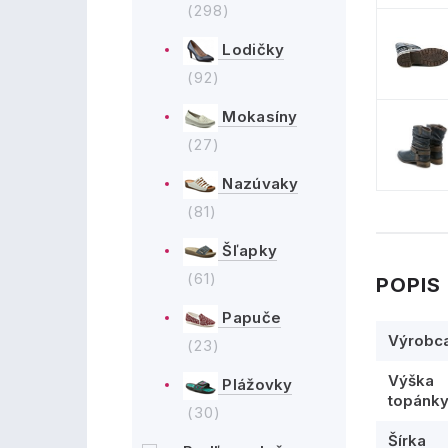
(298)
Lodičky
(92)
Mokasíny
(27)
Nazúvaky
(81)
Šľapky
(61)
POPIS
Papuče
Výrobc
(23)
Výška
Plážovky
topánk
(30)
Šírka