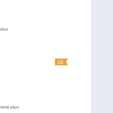
 obuv
zimná obuv