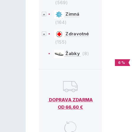
(569)
Zimná
(164)
Zdravotné
(155)
Žabky
(8)
6 %
DOPRAVA ZDARMA
OD 66,60 €