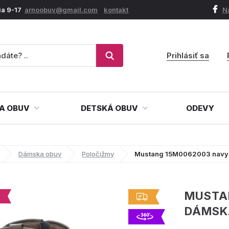
ia 9-17
arnoobuv@gmail.com
kontakt
N
Prihlásiť sa
A OBUV
DETSKÁ OBUV
ODEVY
Dámska obuv
Poločižmy
Mustang 15M0062003 navy
MUSTA
DÁMSK