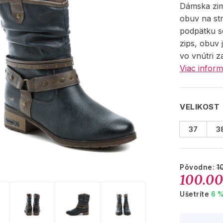
Dámska zi
obuv na s
podpätku s
zips, obuv 
vo vnútri 
Viac inform
VELIKOST
37
3
Pôvodne:
1
100.00
Ušetríte
6 