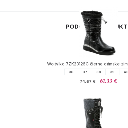
PODOBNÉ PRODUK
Wojtylko 7ZK23126C čierne dámske zi
36
37
38
39
4
61.33 €
74.67 €