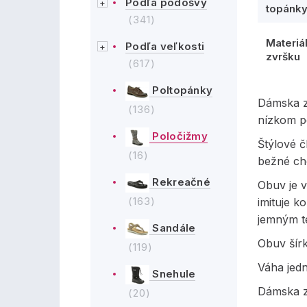
Podľa podošvy
topánk
(341)
Materiá
Podľa veľkosti
zvršku
(617)
Poltopánky
Dámska z
(136)
nízkom p
Poločižmy
Štýlové 
(16)
bežné ch
Rekreačné
Obuv je v
(163)
imituje k
jemným t
Sandále
Obuv šírk
(119)
Váha jed
Snehule
Dámska z
(20)