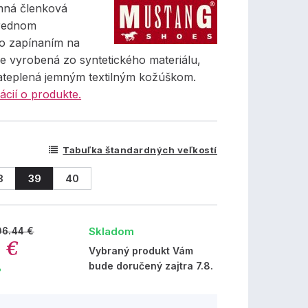
mná členková
trednom
o zapínaním na
je vyrobená zo syntetického materiálu,
zateplená jemným textilným kožúškom.
ácií o produkte.
Tabuľka štandardných veľkostí
8
39
40
Skladom
06.44 €
 €
Vybraný produkt Vám
bude doručený zajtra 7.8.
%