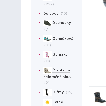
(257)
Do vody
(10)
Důchodky
(7)
Gumičková
(31)
Gumáky
(11)
Členková
celoročná obuv
(21)
Čižmy
(15)
Letné