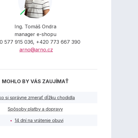
Ing. Tomáš Ondra
manager e-shopu
0 577 915 036, +420 773 667 390
arno@arno.cz
MOHLO BY VÁS ZAUJÍMAŤ
ko si správne zmerať dĺžku chodidla
Spôsoby platby a dopravy
14 dní na vrátenie obuvi