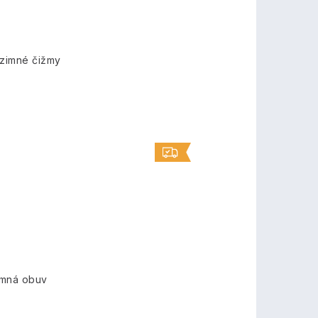
zimné čižmy
imná obuv