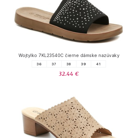
Wojtylko 7KL23540C čierne dámske nazúvaky
36
37
38
39
41
32.44 €