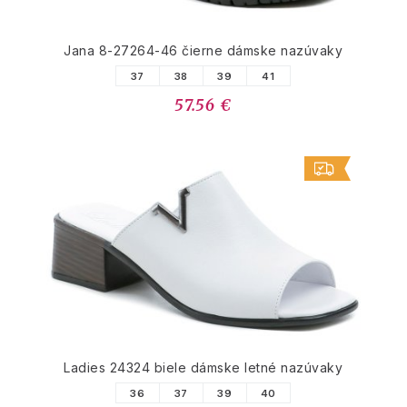
Jana 8-27264-46 čierne dámske nazúvaky
37
38
39
41
57.56 €
Ladies 24324 biele dámske letné nazúvaky
36
37
39
40