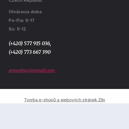
Czech Republic
Otváracia doba
Po-Pia: 9-17
So: 9-12
(+420) 577 915 036,
(+420) 773 667 390
arnoobuv@gmail.com
Tvorba e-shopů a webových stránek Zlín