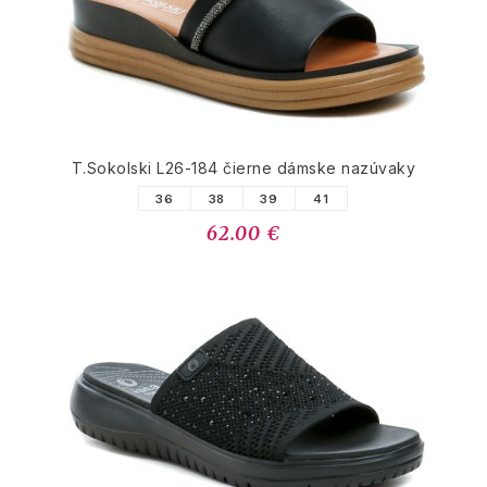
T.Sokolski L26-184 čierne dámske nazúvaky
36
38
39
41
62.00 €