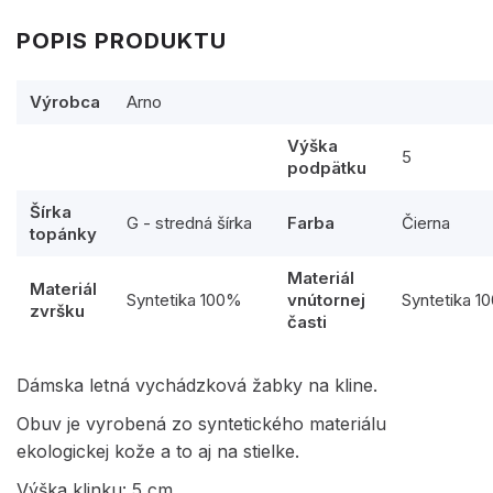
POPIS PRODUKTU
Výrobca
Arno
Výška
5
podpätku
Šírka
G - stredná šírka
Farba
Čierna
topánky
Materiál
Materiál
Syntetika 100%
vnútornej
Syntetika 1
zvršku
časti
Dámska letná vychádzková žabky na kline.
Obuv je vyrobená zo syntetického materiálu
ekologickej kože a to aj na stielke.
Výška klinku: 5 cm