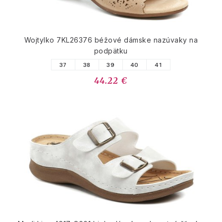
Wojtylko 7KL26376 béžové dámske nazúvaky na
podpätku
37
38
39
40
41
44.22 €