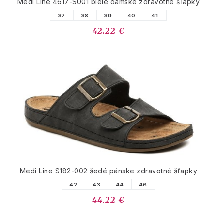
Medi Line 4617-S001 biele dámske zdravotné šľapky
37
38
39
40
41
42.22 €
Medi Line S182-002 šedé pánske zdravotné šľapky
42
43
44
46
44.22 €