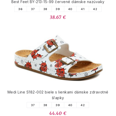
Best Feet BY-213-15-99 červené dámske nazúvaky
36
37
38
39
40
41
42
38.67 €
Medi Line S182-002 biele s lienkami dámske zdravotné
šľapky
37
38
39
40
42
44.40 €