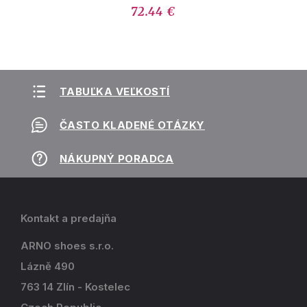
72.44 €
TABUĽKA VEĽKOSTÍ
ČASTO KLADENÉ OTÁZKY
NÁKUPNÝ PORADCA
Kontakt a predajňa
ARNO shoes s.r.o.
Lázně 490
763 14 Zlín - Kostelec