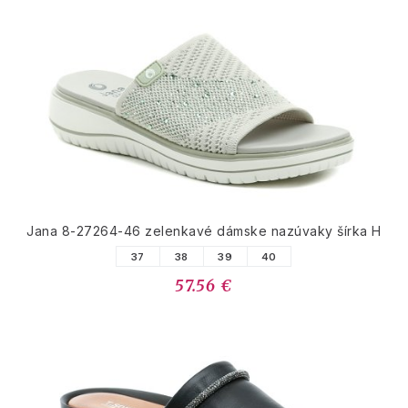
Jana 8-27264-46 zelenkavé dámske nazúvaky šírka H
37
38
39
40
57.56 €