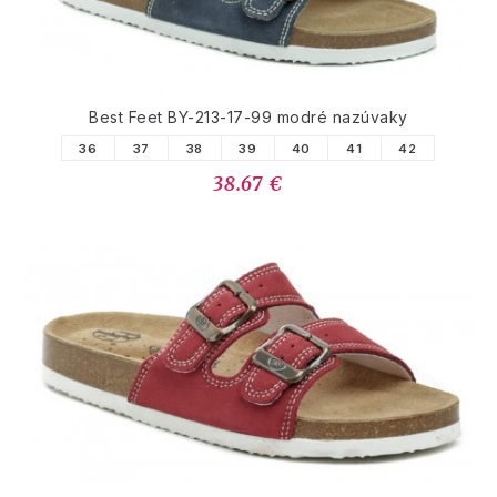
Best Feet BY-213-17-99 modré nazúvaky
36
37
38
39
40
41
42
38.67 €