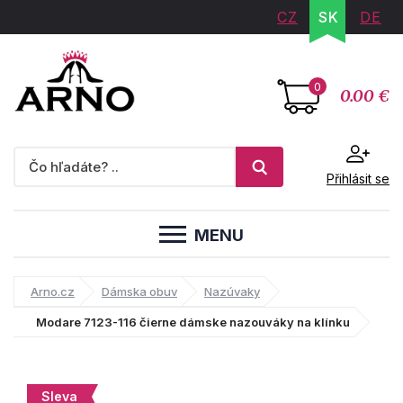
CZ
SK
DE
0
0.00 €
Přihlásit se
MENU
Arno.cz
Dámska obuv
Nazúvaky
Modare 7123-116 čierne dámske nazouváky na klínku
Sleva