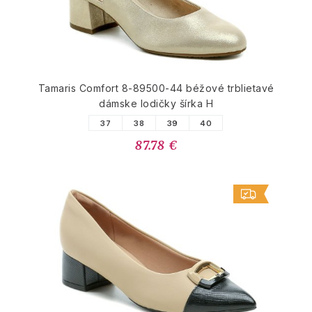
Tamaris Comfort 8-89500-44 béžové trblietavé
dámske lodičky šírka H
37
38
39
40
87.78 €