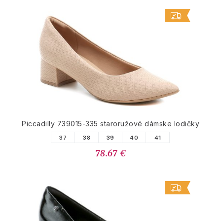
Piccadilly 739015-335 staroružové dámske lodičky
37
38
39
40
41
78.67 €