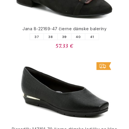
Jana 8-22169-47 čierne dámske baleríny
37
38
39
40
41
57.33 €