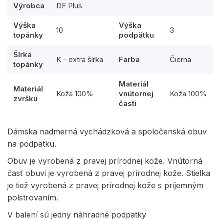
Výrobca
DE Plus
Výška
Výška
10
3
topánky
podpätku
Šírka
K - extra šírka
Farba
Čierna
topánky
Materiál
Materiál
Koža 100%
vnútornej
Koža 100%
zvršku
časti
Dámska nadmerná vychádzková a spoločenská obuv
na podpätku.
Obuv je vyrobená z pravej prírodnej kože. Vnútorná
časť obuvi je vyrobená z pravej prírodnej kože. Stielka
je tiež vyrobená z pravej prírodnej kože s príjemným
polstrovaním.
V balení sú jedny náhradné podpätky