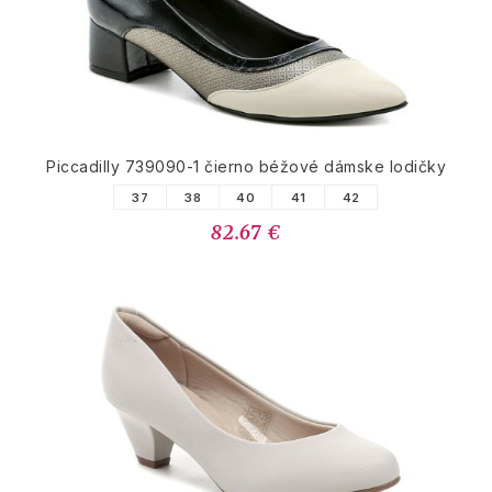
Piccadilly 739090-1 čierno béžové dámske lodičky
37
38
40
41
42
82.67 €