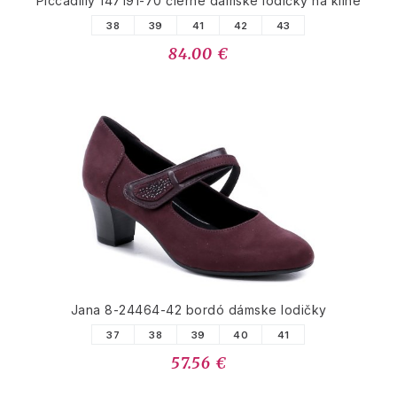
Piccadilly 147191-70 čierne dámske lodičky na kline
38
39
41
42
43
84.00 €
Jana 8-24464-42 bordó dámske lodičky
37
38
39
40
41
57.56 €