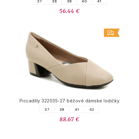
37
38
39
40
41
56.44 €
Piccadilly 322035-27 béžové dámske lodičky
37
39
41
42
88.67 €