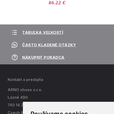
86.22 €
TABUĽKA VEĽKOSTÍ
ČASTO KLADENÉ OTÁZKY
NÁKUPNÝ PORADCA
Kontakt a predajňa
ARNO shoes s.r.o.
Lázně 490
763 14 Zlín - Kostelec
Používame cookies
Czech Republic