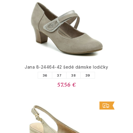
Jana 8-24464-42 šedé dámske lodičky
36
37
38
39
57.56 €