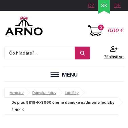
CZ
SK
DE
0
0.00 €
Přihlásit se
MENU
Arno.cz
Dámska obuv
Lodičky
De plus 9818-K-3060 čierne dámske nadmerné lodičky
šírka K