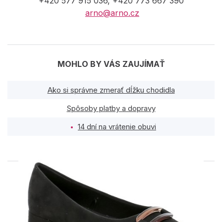
+420 577 915 036, +420 773 667 390
arno@arno.cz
MOHLO BY VÁS ZAUJÍMAŤ
Ako si správne zmerať dĺžku chodidla
Spôsoby platby a dopravy
14 dní na vrátenie obuvi
PODOBNÉ PRODUKTY