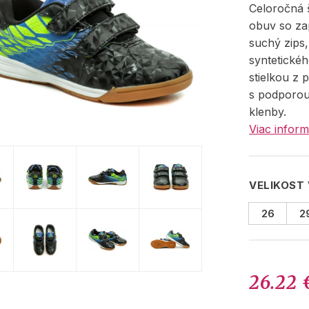
Celoročná 
obuv so za
suchý zips
syntetickéh
stielkou z 
s podporou
klenby.
Viac inform
VELIKOST
26
2
26.22 