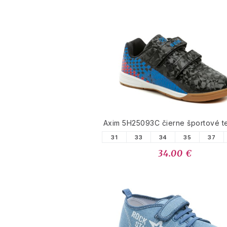
Axim 5H25093C čierne športové t
31
33
34
35
37
34.00 €