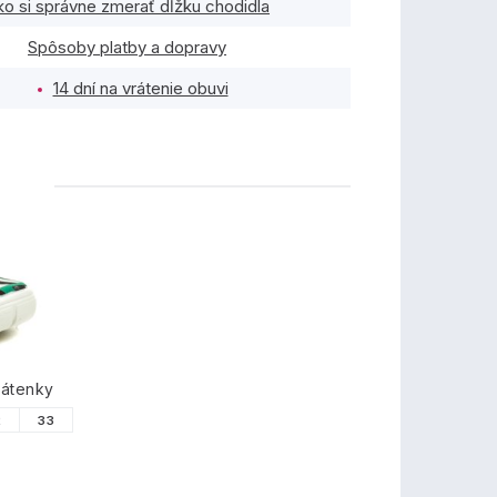
ko si správne zmerať dĺžku chodidla
Spôsoby platby a dopravy
14 dní na vrátenie obuvi
TY
látenky
2
33