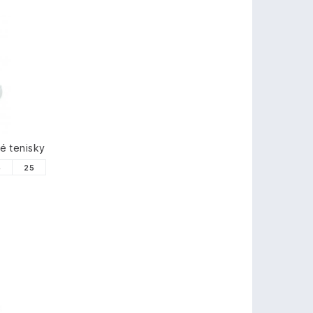
é tenisky
4
25