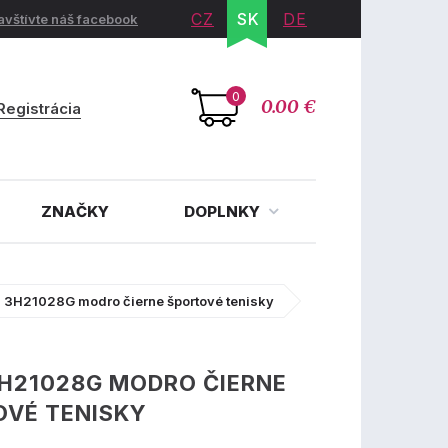
CZ
SK
DE
avštívte náš facebook
0
0.00 €
Registrácia
ZNAČKY
DOPLNKY
 3H21028G modro čierne športové tenisky
H21028G MODRO ČIERNE
OVÉ TENISKY