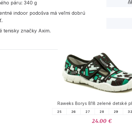
A
ného páru: 340 g
entné indoor podošva má veľmi dobrú
ť.
é tenisky značky Axim.
PODOBNÉ PRODUK
Raweks Borys B18 zelené detské p
25
26
27
28
29
3
24.00 €