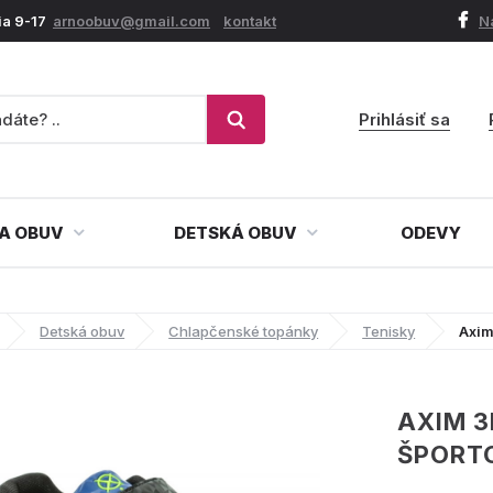
ia 9-17
arnoobuv@gmail.com
kontakt
N
Prihlásiť sa
A OBUV
DETSKÁ OBUV
ODEVY
Detská obuv
Chlapčenské topánky
Tenisky
Axim
AXIM 3
ŠPORT