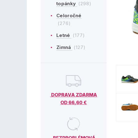
topánky
(298)
Celoročné
(276)
Letné
(177)
Zimná
(127)
DOPRAVA ZDARMA
OD 66,60 €
BEZPROBLÉMOVÁ