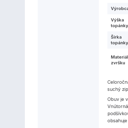
Výrobc
Výška
topánk
Šírka
topánk
Materiá
zvršku
Celoročn
suchý zip
Obuv je v
Vnútorná 
podšívkou
obsahuje 