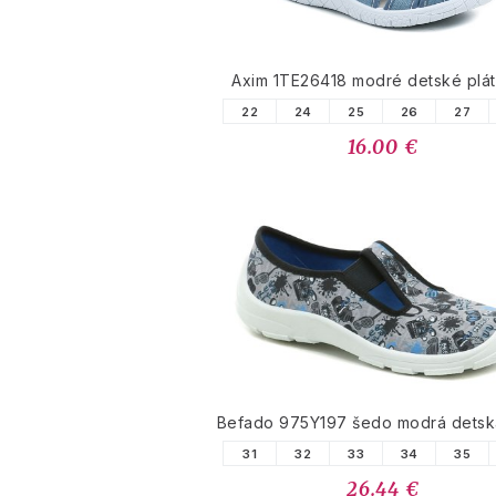
Axim 1TE26418 modré detské plá
22
24
25
26
27
16.00 €
Befado 975Y197 šedo modrá detsk
31
32
33
34
35
26.44 €