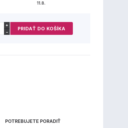
11.8.
+
−
POTREBUJETE PORADIŤ