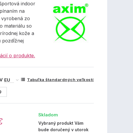
športová indoor
pínaním na
, vyrobená zo
o materiálu so
prírodnej kože a
 pozdĺžnej
ácií o produkte.
 V
Tabuľka štandardných veľkostí
9
Skladom
€
Vybraný produkt Vám
bude doručený v utorok