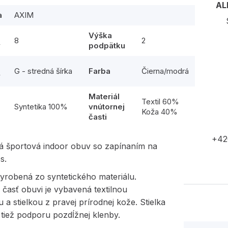
AL
a
AXIM
Výška
8
2
y
podpätku
G - stredná šírka
Farba
Čierna/modrá
y
Materiál
l
Textil 60%
Syntetika 100%
vnútornej
Koža 40%
časti
+42
á športová indoor obuv so zapínaním na
s.
yrobená zo syntetického materiálu.
časť obuvi je vybavená textilnou
 a stielkou z pravej prírodnej kože. Stielka
tiež podporu pozdĺžnej klenby.