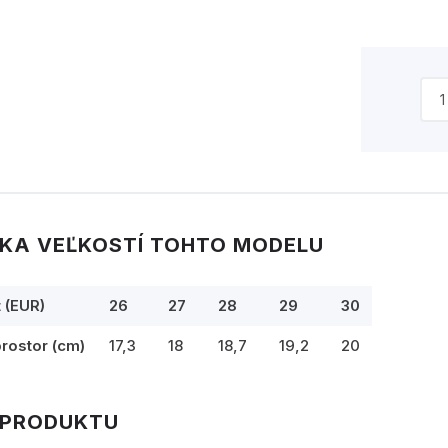
KA VEĽKOSTÍ TOHTO MODELU
t (EUR)
26
27
28
29
30
prostor (cm)
17,3
18
18,7
19,2
20
 PRODUKTU