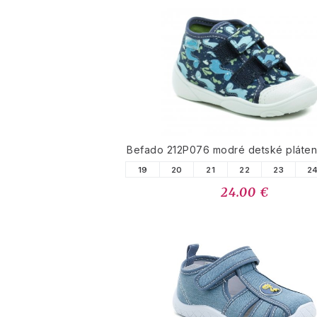
Befado 212P076 modré detské pláten
19
20
21
22
23
2
24.00 €