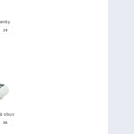
tenky
28
á obuv
36