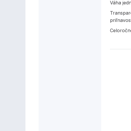
Váha jed
Transpar
priľnavos
Celoročn