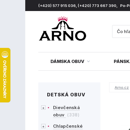
(+420) 577 915 036, (+420) 773 667 390, Po-P
DÁMSKA OBUV
PÁNSK
Arno.cz
DETSKÁ OBUV
Dievčenská
obuv
(338)
Chlapčenské