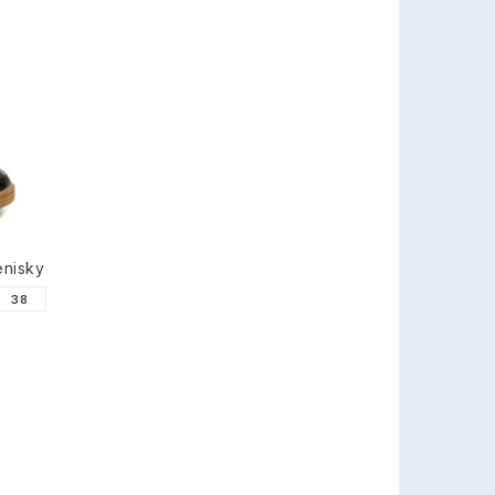
enisky
38