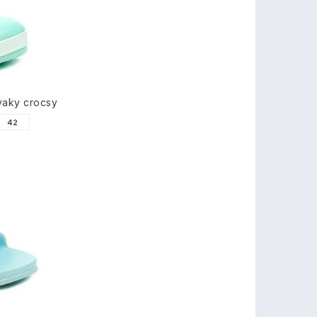
vaky crocsy
42