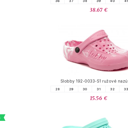
36
37
38
39
40
4
38.67 €
Slobby 192-0033-S1 ružové naz
28
29
30
31
32
3
15.56 €
a