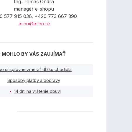
Ing. Tomáš Ondra
manager e-shopu
0 577 915 036, +420 773 667 390
arno@arno.cz
MOHLO BY VÁS ZAUJÍMAŤ
ko si správne zmerať dĺžku chodidla
Spôsoby platby a dopravy
14 dní na vrátenie obuvi
TY