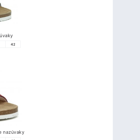
zúvaky
1
42
e nazúvaky