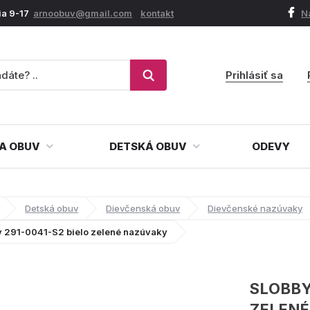
ia 9-17
arnoobuv@gmail.com
kontakt
N
Prihlásiť sa
A OBUV
DETSKÁ OBUV
ODEVY
Detská obuv
Dievčenská obuv
Dievčenské nazúvaky
y 291-0041-S2 bielo zelené nazúvaky
SLOBBY
ZELEN