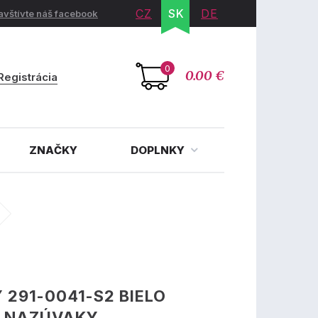
CZ
SK
DE
avštívte náš facebook
0
0.00 €
Registrácia
ZNAČKY
DOPLNKY
 291-0041-S2 BIELO
É NAZÚVAKY