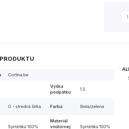
 PRODUKTU
AL
a
Cortina.be
Výška
1.5
podpätku
G - stredná šírka
Farba
Biela/zelená
y
Materiál
l
Syntetika 100%
vnútornej
Syntetika 100%