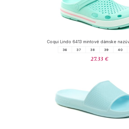
Coqui Lindo 6413 mintové dámske nazú
36
37
38
39
40
27.33 €