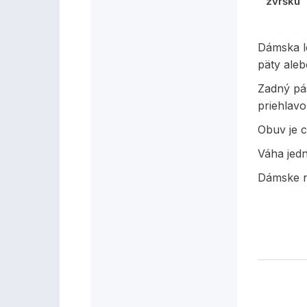
zvršku
Dámska l
päty aleb
Zadný pá
priehlavo
Obuv je c
Váha jed
Dámske n