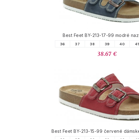
Best Feet BY-213-17-99 modré na
36
37
38
39
40
4
38.67 €
Best Feet BY-213-15-99 červené dámsk