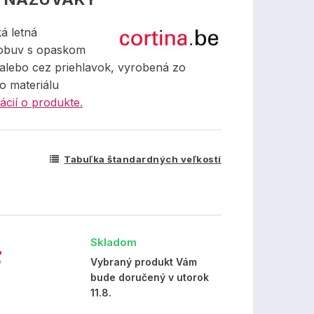
á letná
 obuv s opaskom
 alebo cez priehlavok, vyrobená zo
o materiálu
ácií o produkte.
Tabuľka štandardných veľkostí
Skladom
€
Vybraný produkt Vám
bude doručený v utorok
11.8.