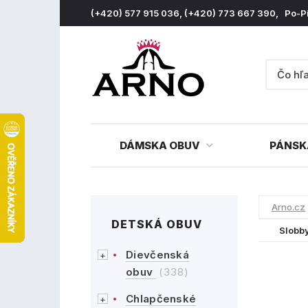
(+420) 577 915 036, (+420) 773 667 390, Po-P
DÁMSKA OBUV
PÁNSK
Arno.cz
DETSKÁ OBUV
Slobb
Dievčenská
obuv
(338)
Chlapčenské