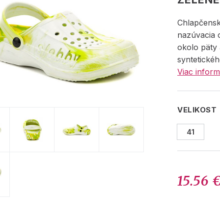
Chlapčensk
nazúvacia
okolo päty
syntetickéh
Viac inform
VELIKOST
41
15.56 