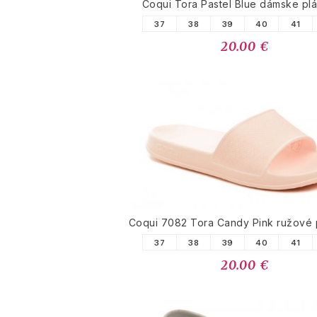
Coqui Tora Pastel Blue dámske pl
37
38
39
40
41
20.00 €
Coqui 7082 Tora Candy Pink ružové 
37
38
39
40
41
20.00 €