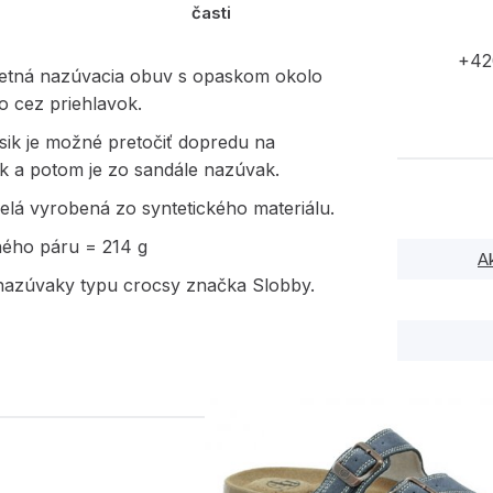
časti
+42
etná nazúvacia obuv s opaskom okolo
o cez priehlavok.
sik je možné pretočiť dopredu na
k a potom je zo sandále nazúvak.
elá vyrobená zo syntetického materiálu.
ného páru = 214 g
A
azúvaky typu crocsy značka Slobby.
PODOBNÉ PRODUK