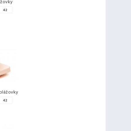
ážovky
42
plážovky
42