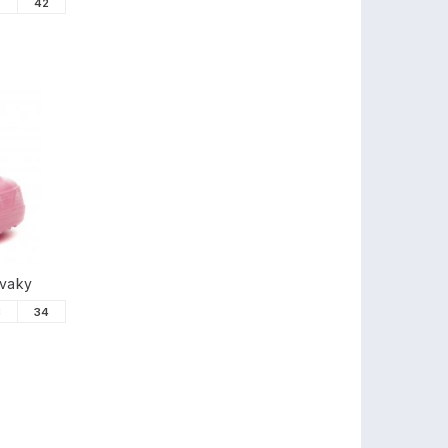
1
42
úvaky
3
34