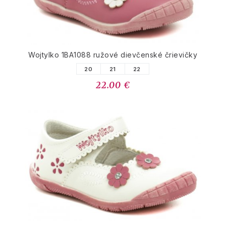
Wojtylko 1BA1088 ružové dievčenské črievičky
20
21
22
22.00 €