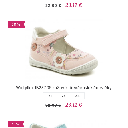
23.11 €
32.00 €
28 %
Wojtylko 1B23705 ružové dievčenské črievičky
21
23
24
23.11 €
32.00 €
41 %