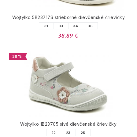
Wojtylko 5B23717S strieborné dievčenské črievičky
31
33
34
36
38.89 €
28 %
Wojtylko 1B23705 sivé dievčenské črievičky
22
23
25