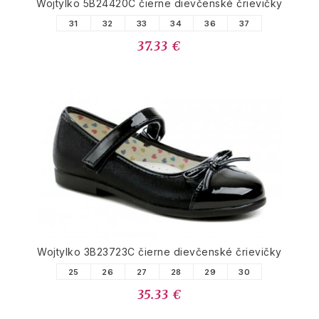
Wojtylko 5B24420C čierne dievčenské črievičky
31
32
33
34
36
37
37.33 €
Wojtylko 3B23723C čierne dievčenské črievičky
25
26
27
28
29
30
35.33 €