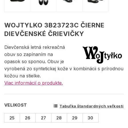
WOJTYLKO 3B23723C ČIERNE
DIEVČENSKÉ ČRIEVIČKY
Dievčenská letná rekreačná
obuv so zapínaním na
opasok so sponou. Obuv je
vyrobená zo syntetickej kože v kombinácii s prírodnou
kožou na stielke.
Viac informácií o produkte.
VELIKOST
Tabuľka štandardných veľkostí
25
26
27
28
29
30