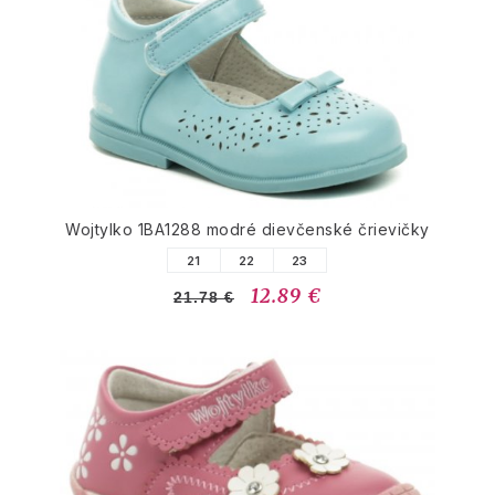
Wojtylko 1BA1288 modré dievčenské črievičky
21
22
23
12.89 €
21.78 €