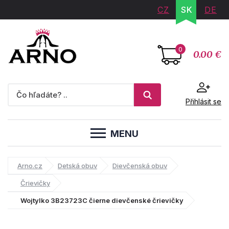
CZ
SK
DE
0
0.00 €
Přihlásit se
MENU
Arno.cz
Detská obuv
Dievčenská obuv
Črievičky
Wojtylko 3B23723C čierne dievčenské črievičky