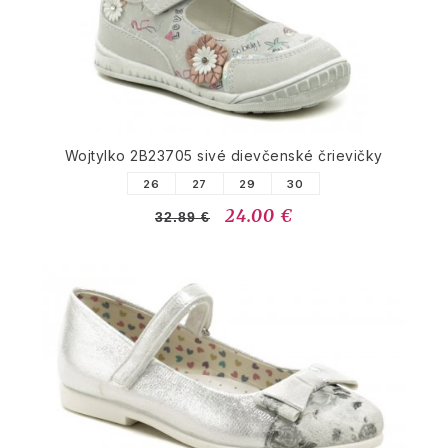
Wojtylko 2B23705 sivé dievčenské črievičky
26
27
29
30
24.00 €
32.89 €