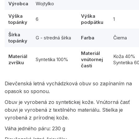
Výrobca
Wojtylko
Výška
Výška
6
1
topánky
podpätku
Šírka
G - stredná šírka
Farba
Čierna
topánky
Materiál
Materiál
Koža 40%
Syntetika 100%
vnútornej
zvršku
Syntetika 
časti
Dievčenská letná vychádzková obuv so zapínaním na
opasok so sponou.
Obuv je vyrobená zo syntetickej kože. Vnútorná časť
obuvi je vyrobená z textilného materiálu. Stielka je
vyrobená z prírodnej kože.
Váha jedného páru: 230 g