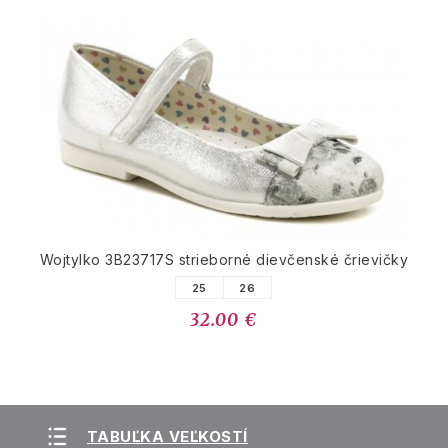
Wojtylko 3B23717S strieborné dievčenské črievičky
25
26
32.00 €
TABUĽKA VEĽKOSTÍ